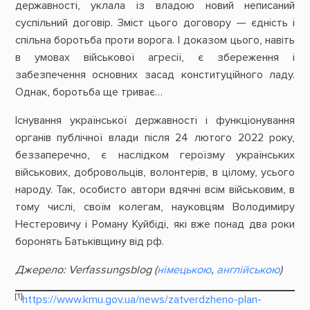
державності, уклала із владою новий неписаний
суспільний договір. Зміст цього договору — єдність і
спільна боротьба проти ворога. І доказом цього, навіть
в умовах військової агресії, є збереження і
забезпечення основних засад конституційного ладу.
Однак, боротьба ще триває…
Існування української державності і функціонування
органів публічної влади після 24 лютого 2022 року,
беззаперечно, є наслідком героїзму українських
військових, добровольців, волонтерів, в цілому, усього
народу. Так, особисто автори вдячні всім військовим, в
тому числі, своїм колегам, науковцям Володимиру
Нестеровичу і Роману Куйбіді, які вже понад два роки
боронять Батьківщину від рф.
Джерело: Verfassungsblog
(
німецькою
,
англійською
)
[1]
https://www.kmu.gov.ua/news/zatverdzheno-plan-