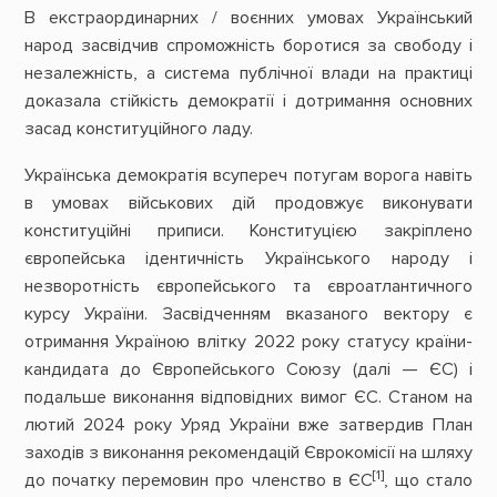
В екстраординарних / воєнних умовах Український
народ засвідчив спроможність боротися за свободу і
незалежність, а система публічної влади на практиці
доказала стійкість демократії і дотримання основних
засад конституційного ладу.
Українська демократія всупереч потугам ворога навіть
в умовах військових дій продовжує виконувати
конституційні приписи. Конституцією закріплено
європейська ідентичність Українського народу і
незворотність європейського та євроатлантичного
курсу України. Засвідченням вказаного вектору є
отримання Україною влітку 2022 року статусу країни-
кандидата до Європейського Союзу (далі — ЄС) і
подальше виконання відповідних вимог ЄС. Станом на
лютий 2024 року Уряд України вже затвердив План
заходів з виконання рекомендацій Єврокомісії на шляху
[1]
до початку перемовин про членство в ЄС
, що стало