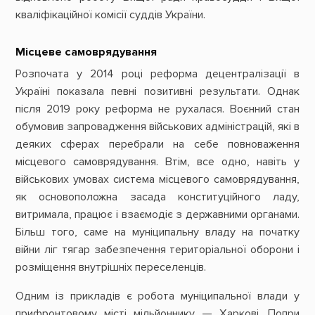
кваліфікаційної комісії суддів України.
Місцеве самоврядування
Розпочата у 2014 році реформа децентралізації в
Україні показала певні позитивні результати. Однак
після 2019 року реформа не рухалася. Воєнний стан
обумовив запровадження військових адміністрацій, які в
деяких сферах перебрали на себе повноваження
місцевого самоврядування. Втім, все одно, навіть у
військових умовах система місцевого самоврядування,
як основоположна засада конституційного ладу,
витримала, працює і взаємодіє з державними органами.
Більш того, саме на муніципальну владу на початку
війни ліг тягар забезпечення територіальної оборони і
розміщення внутрішніх переселенців.
Одним із прикладів є робота муніципальної влади у
прифронтовому місті мільйоннику — Харкові. Попри