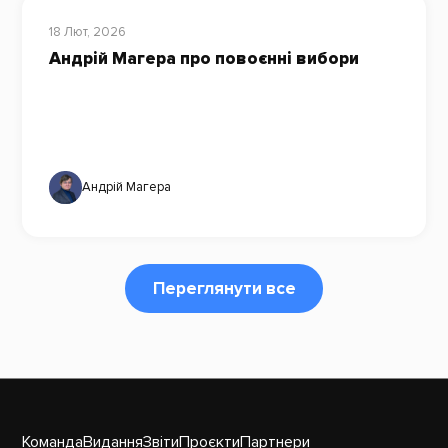
18 Лют, 2026
Андрій Магера про повоєнні вибори
Андрій Магера
Переглянути все
Команда
Видання
Звіти
Проєкти
Партнери