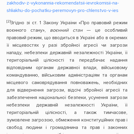
zakhodiv-z-vykonannia-rekomendatsii-ievrokomisii-na-
shliakhu-do-pochatku-peremovyn-pro-chlenstvo-v-ies
[2]
Згідно зі ст. 1 Закону України «Про правовий режим
воєнного стану»,
воєнний стан
— це особливий
правовий режим, що вводиться в Україні або в окремих
її місцевостях у разі збройної агресії чи загрози
нападу, небезпеки державній незалежності України, її
територіальній цілісності та передбачає надання
відповідним органам державної влади, військовому
командуванню, військовим адміністраціям та органам
місцевого самоврядування повноважень, необхідних
для відвернення загрози, відсічі збройної агресії та
забезпечення національної безпеки, усунення загрози
небезпеки державній незалежності України, її
територіальній цілісності, а також тимчасове,
зумовлене загрозою, обмеження конституційних прав і
свобод людини і громадянина та прав і законних