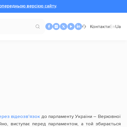
опередньою версією сайту
.
Контакти
En
Ua
ерез відеозв’язок
до парламенту України – Верховної
ійно, виступає перед парламентом, а той збирається