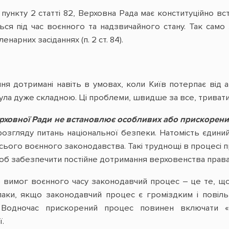
 пункту 2 статті 82, Верховна Рада має конституційно в
ться під час воєнного та надзвичайного стану. Так сам
нарних засіданнях (п. 2 ст. 84).
ння дотримані навіть в умовах, коли Київ потерпає від 
ула дуже складною. Ці проблеми, швидше за все, тривати
рховної Ради не встановлює особливих або прискорени
 розгляду питань національної безпеки. Натомість єдини
всього воєнного законодавства. Такі труднощі в процесі
щоб забезпечити постійне дотримання верховенства права
о вимог воєнного часу законодавчий процес – це те, щ
авпаки, якщо законодавчий процес є громіздким і пові
в. Водночас прискорений процес повинен включати «
.