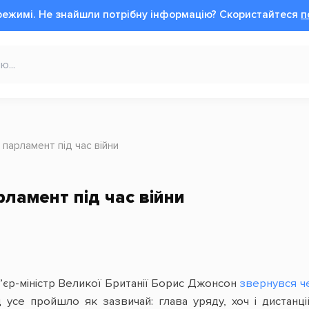
режимі.
Не знайшли потрібну інформацію?
Cкористайтеся
п
 парламент під час війни
рламент під час війни
’єр-міністр Великої Британії Борис Джонсон
звернувся ч
 усе пройшло як зазвичай: глава уряду, хоч і дистанц