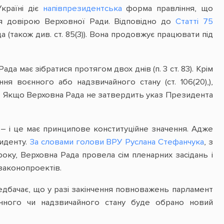
країні діє
напівпрезидентська
форма правління, що
ся довірою Верховної Ради. Відповідно до
Статті 75
 (також див. ст. 85(3)). Вона продовжує працювати під
 має зібратися протягом двох днів (п. 3 ст. 83). Крім
 воєнного або надзвичайного стану (ст. 106(20),),
1)). Якщо Верховна Рада не затвердить указ Президента
 – і це має принципове конституційне значення. Адже
иденту.
За словами голови ВРУ Руслана Стефанчука
, з
ку, Верховна Рада провела сім пленарних засідань і
 законопроектів.
едбачає, що у разі закінчення повноважень парламент
єнного чи надзвичайного стану буде обрано новий