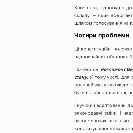
Крім того, відповідно до
складу, – який зберігає
шляхом голосування на пле
Чотири проблеми
Ці конституційні положе
надзвичайних обставин б
По-перше,
Регламент Ве
стану.
У тому числі, для
воєнний час, а також до 
бути негайно вирішені, 
Гнучкий і адаптований д
законодавчі зміни. І н
законодавчих ініціати
конституційної демократії