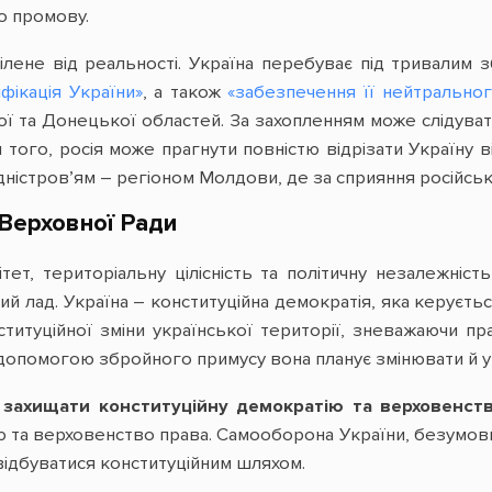
о промову.
лене від реальності. Україна перебуває під тривалим з
ифікація України»
, а також
«забезпечення її нейтральног
ої та Донецької областей. За захопленням може слідуват
м того, росія може прагнути повністю відрізати Україну
дністров’ям – регіоном Молдови, де за сприяння російськ
Верховної Ради
ітет, територіальну цілісність та політичну незалежніс
ий лад. Україна – конституційна демократія, яка керуєт
титуційної зміни української території, зневажаючи пр
а допомогою збройного примусу вона планує змінювати й у
 захищати конституційну демократію та верховенст
ю та верховенство права. Самооборона України, безумов
відбуватися конституційним шляхом.