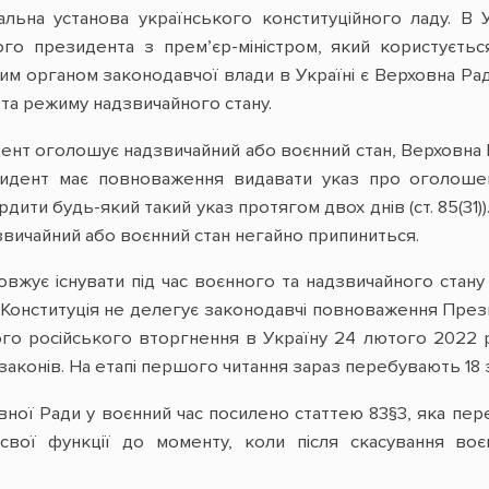
льна установа українського конституційного ладу. В У
го президента з прем’єр-міністром, який користуєть
ним органом законодавчої влади в Україні є Верховна Рада
 та режиму надзвичайного стану.
т оголошує надзвичайний або воєнний стан, Верховна Рада
идент має повноваження видавати указ про оголошення
дити будь-який такий указ протягом двох днів (ст. 85(3
звичайний або воєнний стан негайно припиниться.
вжує існувати під час воєнного та надзвичайного стану
н Конституція не делегує законодавчі повноваження През
о російського вторгнення в Україну 24 лютого 2022 ро
8 законів. На етапі першого читання зараз перебувають 18
ної Ради у воєнний час посилено статтею 83§3, яка пер
свої функції до моменту, коли після скасування во