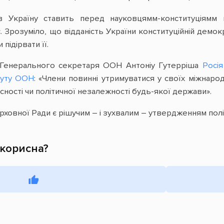
в Україну ставить перед науковцямм-конституціямм 
. Зрозуміло, що відданість України конституційній демок
підірвати її.
ту Генерального секретаря ООН Антоніу Гутерріша
Росія
атуту ООН
: «Члени повинні утримуватися у своїх міжнаро
існості чи політичної незалежності будь-якої держави».
овної Ради є рішучим – і зухвалим – утвердженням політ
 корисна?