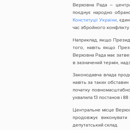
Верховна Рада – центра
поєднує народно обрано
Конституції України
, єди
час збройного конфлікту
Наприклад, якщо Президен
того, навіть якщо През
Верховна Рада має затвер
в зазначений термін, над
Законодавча влада продо
навіть за таких обстави
початку повномасштабног
ухвалила 13 постанов і 8
Центральне місце Верхов
продовжує виконувати 
депутатський склад.