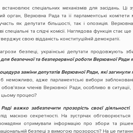
встановлює спеціальних механізмів для засідань. Ці зу
ий орган, Верховна Рада та її парламентські комітети
участь як депутати більшості, так і опозиція. Верхов
 спеціальні та слідчі комісії. Наглядова функція стає 
верджує свою відданість конституційній демократії.
агрози безпеці, українські депутати продовжують зб
 для безпечної та безперервної роботи Верховної Ради 
оцедура заміни депутатів Верховної Ради, які загинули 
 б неможливо, адже парламентські вибори заблоковані 
обов’язки членів Верховної Ради, особливо в ситуації
у цьому процесі?
 Раді важко забезпечити прозорість своєї діяльності
.
під маскою секретності. На зустрічах обговорюється
ромадяни отримували інформацію про збори та ріше
аціональній безпеці з вимогою прозорості? На це питання