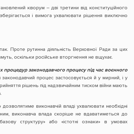
становлений кворум – дві третини від конституційного
о зберігається і вимога ухвалювати рішення виключно
атак. Проте рутинна діяльність Верховної Ради за цих
муть, оскільки російське вторгнення не вщухає.
х процедур законодавчого процесу під час воєнного
й законодавчий процес застосовується й у мирний, і у
 прийняття рішень під надзвичайним тиском війни мають
.
о дозволятиме виконавчій владі ухвалювати необхідні
льним, виконавча влада скоріше не вдаватиметься до
базову структуру» або «істотні ознаки» в умовах