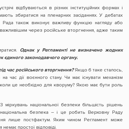
стрічі відбуваються в різних інституційних формах і
 мають збиратися на пленарних засіданнях. У дебатах
на Рада також виконує важливу функцію нагляду або
ще важливішим через російське вторгнення, адже таким
иратися.
Однак у Регламенті не визначено жодних
як єдиного законодавчого органу.
під час російського вторгнення?
Якщо б таке сталось,
на час дії воєнного стану. Чи має існувати механізм
, коли це необхідно для кворуму? Якою має бути роль
 З міркувань національної безпеки більшість рішень
 національна безпека – і це робить Верховну Раду
ння лише постфактум. Яким чином Регламент може
 немає простої відповіді.