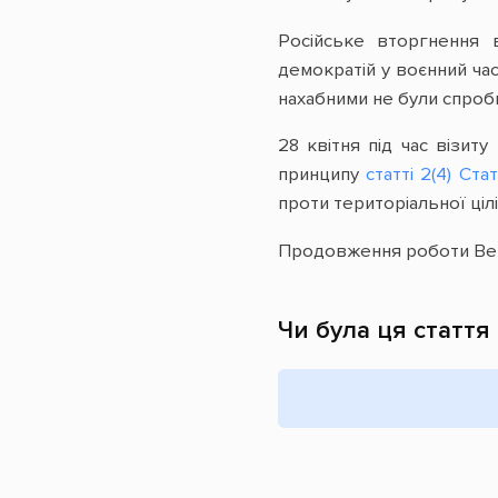
Російське вторгнення 
демократій у воєнний час
нахабними не були спроби 
28 квітня під час візи
принципу
статті 2(4) Ст
проти територіальної ціл
Продовження роботи Верх
Чи була ця стаття