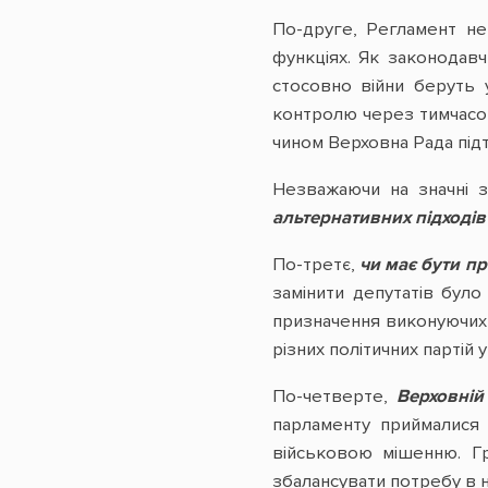
По-друге, Регламент не 
функціях. Як законодавч
стосовно війни беруть 
контролю через тимчасові
чином Верховна Рада підт
Незважаючи на значні з
альтернативних підходів
По-третє,
чи має бути пр
замінити депутатів було
призначення виконуючих 
різних політичних партій 
По-четверте,
Верховній
парламенту приймалися 
військовою мішенню. Г
збалансувати потребу в н