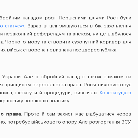
бройним нападом росії. Первісними цілями Росії були
о статусу»
. Зараз ці цілі зміщуються в бік захоплення
и незаконний референдум та анексія, як це відбулося
 від Чорного мору та створити сухопутний коридор для
их військ створена невизнана псевдореспубліка.
ть України. Але її збройний напад є також замахом на
ься принципом верховенства права. Росія використовує
авила, інститути й процедури, визначені
Конституцією
країнську зовнішню політику.
во права
. Проте й сам захист має відбуватися через
но, потребує військового опору. Але розгортання ЗСУ