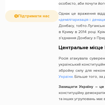
особисто, аби почути йог
Однак це враження відді
Підтримати нас
«демілітаризація і денац
Донбасу, тобто Луганськ
в Криму в 2014 році. Крі
з’єднання Донбасу з При
Центральне місце 
Росія атакувала суверен
український конституційн
збройну силу для неконс
України
. Більше того, з
Захищати Україну – це
конституційну демократі
та інших угруповань має 