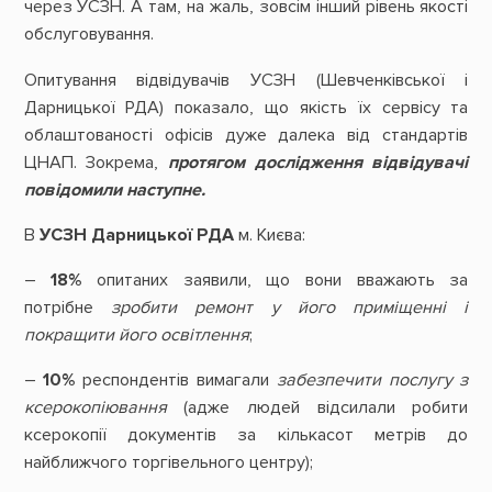
через УСЗН. А там, на жаль, зовсім інший рівень якості
обслуговування.
Опитування відвідувачів УСЗН (Шевченківської і
Дарницької РДА) показало, що якість їх сервісу та
облаштованості офісів дуже далека від стандартів
ЦНАП. Зокрема,
протягом дослідження відвідувачі
повідомили наступне.
В
УСЗН Дарницької РДА
м. Києва:
–
18%
опитаних заявили, що вони вважають за
потрібне
зробити ремонт у його приміщенні і
покращити його освітлення
;
–
10%
респондентів вимагали
забезпечити послугу з
ксерокопіювання
(адже людей відсилали робити
ксерокопії документів за кількасот метрів до
найближчого торгівельного центру);