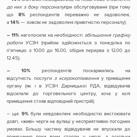
до них з боку персоналу
при обслуговуванні (при тому
що
8%
респондентів переважно не задоволені,
а
14%
— зовсім не задоволені привітністю персоналу);
– 11%
наголосили на необхідності
збільшення графіку
роботи
УСЗН (прийом здійснюється з понеділка по
п’ятницю з 10.00 до 16.00, обідня перерва з 12.00 до
12.45);
– 10%
респондентів поскаржились на
відсутність
послуги з ксерокопіювання
у приміщенні
органу (як і в УСЗН Дарницької РДА, відвідувачів
відсилали до торговельного центру, хоча у холі
приміщення стояв відповідний пристрій);
– ще
9%
були невдоволені необхідністю вистоювати
довгі, «живі» черги на вулиці у несприятливих погодних
умовах. Більшу частину відвідувачів не впускали до
приміщення поки вони стояли у черзі, а оскільки