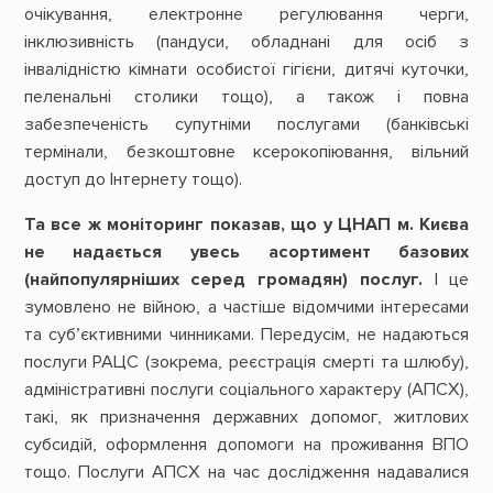
очікування, електронне регулювання черги,
інклюзивність (пандуси, обладнані для осіб з
інвалідністю кімнати особистої гігієни, дитячі куточки,
пеленальні столики тощо), а також і повна
забезпеченість супутніми послугами (банківські
термінали, безкоштовне ксерокопіювання, вільний
доступ до Інтернету тощо).
Та все ж моніторинг показав, що у ЦНАП м. Києва
не надається увесь асортимент базових
(найпопулярніших серед громадян) послуг.
І це
зумовлено не війною, а частіше відомчими інтересами
та суб’єктивними чинниками. Передусім, не надаються
послуги РАЦС (зокрема, реєстрація смерті та шлюбу),
адміністративні послуги соціального характеру (АПСХ),
такі, як призначення державних допомог, житлових
субсидій, оформлення допомоги на проживання ВПО
тощо. Послуги АПСХ на час дослідження надавалися