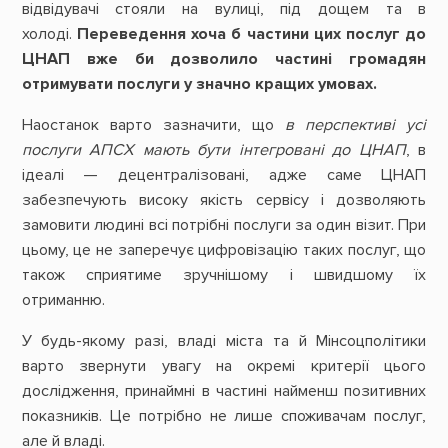
відвідувачі стояли на вулиці, під дощем та в
холоді.
Переведення хоча б частини цих послуг до
ЦНАП вже би дозволило частині громадян
отримувати послуги у значно кращих умовах.
Наостанок варто зазначити, що
в перспективі усі
послуги АПСХ мають бути інтегровані до ЦНАП
, в
ідеалі — децентралізовані, адже саме ЦНАП
забезпечують високу якість сервісу і дозволяють
замовити людині всі потрібні послуги за один візит. При
цьому, це не заперечує цифровізацію таких послуг, що
також сприятиме зручнішому і швидшому їх
отриманню.
У будь-якому разі, владі міста та й Мінсоцполітики
варто звернути увагу на окремі критерії цього
дослідження, принаймні в частині найменш позитивних
показників. Це потрібно не лише споживачам послуг,
але й владі.