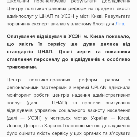
Школьний проаналізував результати дослідження
Центру політико-правових реформ на предмет якості
адмінпослуг у ЦНАП та УСЗН у місті Києві. Результати
порівняння експерт виклав у власному блозі для
Ліга
.
Опитування відвідувачів УСЗН м. Києва показало,
що якість їх сервісу ще дуже далека від
стандартів ЦНАП. Довгі черги та показники
ставлення персоналу до відвідувачів є особливо
тривожними.
Центр політико-правових реформ разом з
регіональними партнерами з мережі UPLAN здійснили
моніторинг роботи центрів надання адміністративних
послуг (далі — ЦНАП) та провели опитування
відвідувачів управлінь соціального захисту населення
(далі — УСЗН) у чотирьох містах України — Києві,
Львові, Дніпрі та Харкові. Головною метою дослідження
було оцінити якість сервісу у цих органах та з’ясувати