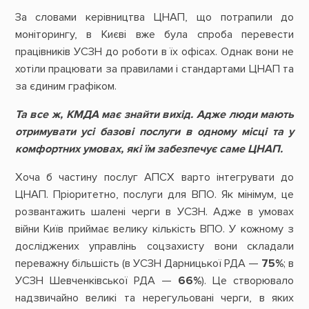
За словами керівництва ЦНАП, що потрапили до
моніторингу, в Києві вже була спроба перевести
працівників УСЗН до роботи в їх офісах. Однак вони не
хотіли працювати за правилами і стандартами ЦНАП та
за єдиним графіком.
Та все ж, КМДА має знайти вихід. Адже люди мають
отримувати усі базові послуги в одному місці та у
комфортних умовах, які їм забезпечує саме ЦНАП.
Хоча б частину послуг АПСХ варто інтегрувати до
ЦНАП. Пріоритетно, послуги для ВПО. Як мінімум, це
розвантажить шалені черги в УСЗН. Адже в умовах
війни Київ приймає велику кількість ВПО. У кожному з
досліджених управлінь соцзахисту вони складали
переважну більшість (в УСЗН Дарницької РДА —
75%
; в
УСЗН Шевченківської РДА —
66%
). Це створювало
надзвичайно великі та нерегульовані черги, в яких