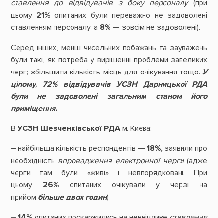
ставлення до відвідувачів з боку персоналу
(при
цьому
21%
опитаних були переважно не задоволені
ставленням персоналу; а
8%
— зовсім не задоволені).
Серед інших, менш чисельних побажань та зауважень
були такі, як потреба у вирішенні проблеми завеликих
черг; збільшити кількість місць для очікування тощо.
У
цілому, 72% відвідувачів УСЗН Дарницької РДА
були не задоволені загальним станом його
приміщення.
В
УСЗН Шевченківської РДА
м. Києва:
– найбільша кількість респондентів —
18%,
заявили про
необхідність
впровадження електронної черги
(адже
черги там були «живі» і невпорядковані. При
цьому
26%
опитаних очікували у черзі на
прийом
більше двох годин
);
– 14%
опитаних поскаржились на неввічливе
ставлення