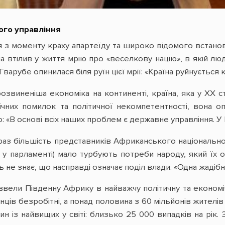
ого управління
 з моменту краху апартеїду та широко відомого встановл
 втілив у життя мрію про «веселкову націю», в якій л
Гварубе опинилася біля руїн цієї мрії: «Країна руйнуєтьс
звиненіша економіка на континенті, країна, яка у XX ст
мічних помилок та політичної некомпетентності, вона 
: «В основі всіх наших проблем є державне управління. У
аз більшість представників Африканського національного
 у парламенті) мало турбують потреби народу, який їх о
ь не знає, що насправді означає поділ влади. «Одна жадіб
ввели Південну Африку в найважчу політичну та економіч
ів безробітні, а понад половина з 60 мільйонів жителів
н із найвищих у світі: близько 25 000 випадків на рік.