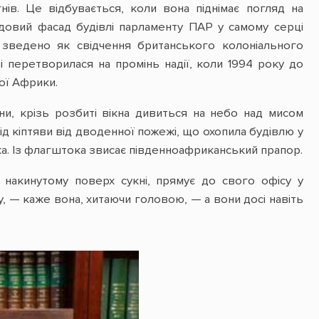
ів. Це відбувається, коли вона піднімає погляд на
довий фасад будівлі парламенту ПАР у самому серці
т зведено як свідчення британського колоніального
і перетворилася на промінь надії, коли 1994 року до
ої Африки.
їни, крізь розбиті вікна дивиться на небо над мисом
рід кіптяви від дводенної пожежі, що охопила будівлю у
рка. Із флагштока звисає південноафриканський прапор.
 накинутому поверх сукні, прямує до свого офісу у
, — каже вона, хитаючи головою, — а вони досі навіть