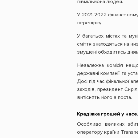
півмільйона людей.
У 2021-2022 фінансовому 
перевірку.
У багатьох містах та мун
сміття знаходяться на низ
змушені обходитись дням
Незалежна комісія нещ
державні компанії та уст
Досі під час фінальної 
заходів, президент Сиріл
витіснять його з поста.
Крадіжка грошей у нас
Особливо великих збитк
оператору країни Transne