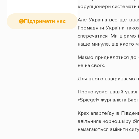
корупціонери систематич
Але Україна все ще вваж
Підтримати нас
Громадяни України також
сперечатися. Ми віримо 
наше минуле, від якого 
Маємо придивлятися до с
не на своїх.
Для цього відкриваємо на
Пропонуємо вашій увазі
«Spiegel» журналіста Ба
Крах апартеїду в Півден
звільнила чорношкіру бі
намагаються змінити ситу