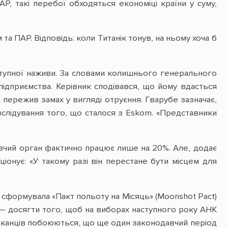
Р, такі перебої обходяться економіці країни у суму,
 та ПАР. Відповідь: коли Титанік тонув, на ньому хоча б
тупної наживи. За словами колишнього генерального
підприємства. Керівник сподівався, що йому вдасться
 пережив замах у вигляді отруєння. Гварубе зазначає,
зслідування того, що сталося з Eskom. «Представники
авчий орган фактично працює лише на 20%. Але, додає
іонує: «У такому разі він перестане бути місцем для
и сформувала «Пакт польоту на Місяць» (Moonshot Pact)
нсу — досягти того, щоб на виборах наступного року АНК
риканців побоюються, що ще один законодавчий період