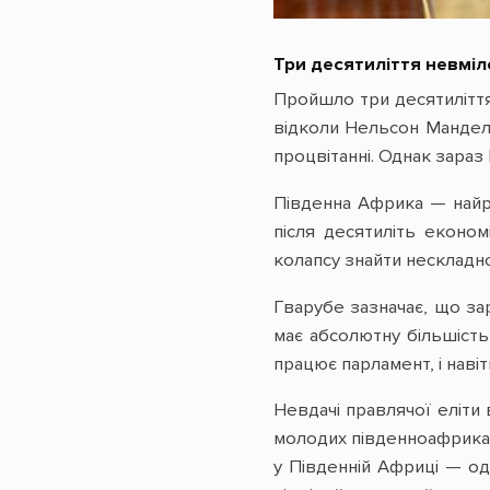
Три десятиліття невміл
Пройшло три десятиліття
відколи Нельсон Мандела
процвітанні. Однак зараз 
Південна Африка — найро
після десятиліть еконо
колапсу знайти нескладно
Гварубе зазначає, що зар
має абсолютну більшість
працює парламент, і навіт
Невдачі правлячої еліти 
молодих південноафриканц
у Південній Африці — оди