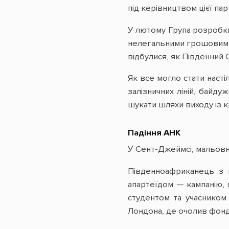
під керівництвом цієї па
У лютому Група розробки
нелегальними грошовими 
відбулися, як Південний Су
Як все могло стати насті
залізничних ліній, байд
шукати шляхи виходу із к
Падіння АНК
У Сент-Джеймсі, мальовн
Південноафриканець з н
апартеїдом — кампанію, 
студентом та учасником 
Лондона, де очолив фонд