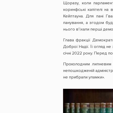
Щоразу, коли парламент
коринфські капітелі на
Кейптауна. Для пані Гв
панування, а згодом буд
нього в’їхали перші демо
Глава фракції Демократи
Доброї Надії. Її огляд н
січні 2022 року. Перед п
Прохолодним липневим р
непошкодженій адміністра
не прибрали уламки».