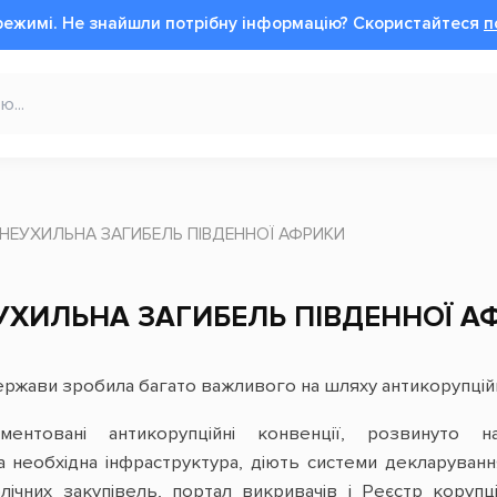
режимі.
Не знайшли потрібну інформацію?
Cкористайтеся
п
І НЕУХИЛЬНА ЗАГИБЕЛЬ ПІВДЕННОЇ АФРИКИ
ЕУХИЛЬНА ЗАГИБЕЛЬ ПІВДЕННОЇ А
 держави зробила багато важливого на шляху антикорупці
ментовані антикорупційні конвенції, розвинуто на
 необхідна інфраструктура, діють системи декларуванн
лічних закупівель, портал викривачів і Реєстр корупц