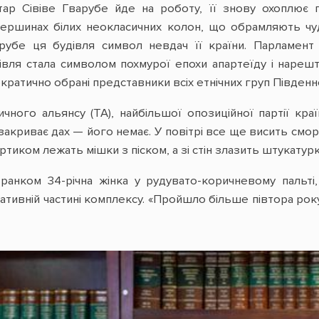
ар Сівіве Гварубе йде на роботу, її знову охоплює гн
 вершинах білих неокласичних колон, що обрамляють чу
арубе ця будівля символ невдач її країни. Парламен
івля стала символом похмурої епохи апартеїду і нарешт
кратично обрані представники всіх етнічних груп Південн
чного альянсу (ТА), найбільшої опозиційної партії кра
е закриває дах — його немає. У повітрі все ще висить смо
ортиком лежать мішки з піском, а зі стін злазить штукату
анком 34-річна жінка у рудувато-коричневому пальті,
тивній частині комплексу. «Пройшло більше півтора року