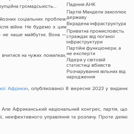
Падіння АНК
рупційна громадськість…
Партія Мандели захоплює
державу
рйозних соціальних проблем.
Вкрадена інфраструктура
ісля війни. Не будемо з цим
Приватна промисловість
— не наше майбутнє. Вона —
страждає від поганої
інфраструктури
Партійні функціонери, а
не експерти
 вчитися на чужих помилках,
Лідери у світовій
статистиці вбивств
Розчарування вільних від
народження
ної Африки»
, опублікованої 8 вересня 2023 у виданні
є. Але Африканський національний конгрес, партія, що
ії, неефективного управління та розпачу. Проте деякі