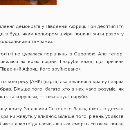
ення демократії у Південній Африці. Три десятиліття
юди з будь-яким кольором шкіри повинні жити разом у
я колосальними темпами».
олітті не цуралася порівнянь із Європою. Але тепер,
опинилася на краю прірви. Гварубе каже, що причини
 Південній Африці його зруйновано».
 конгресу (АНК) (партії, яка звільнила країну і зараз
брав. Більше того, багато хто з них мало розуміє, як
ність та корупція», — висновує Гварубе.
ну кризу. За даними Світового банку, шість із десяти
 країни живуть у злиднях. Більше того, рівень убивств
 З часів апартеїду насильницька смерть спіткала понад