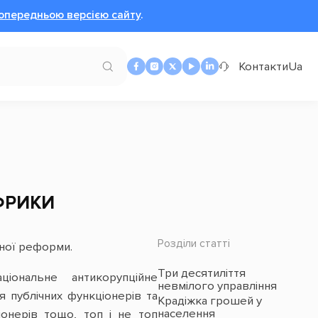
опередньою версією сайту
.
Контакти
Ua
ФРИКИ
Розділи статті
йної реформи.
Три десятиліття
ціональне антикорупційне
невмілого управління
я публічних функціонерів та
Крадіжка грошей у
населення
іонерів тощо, топ і не топ