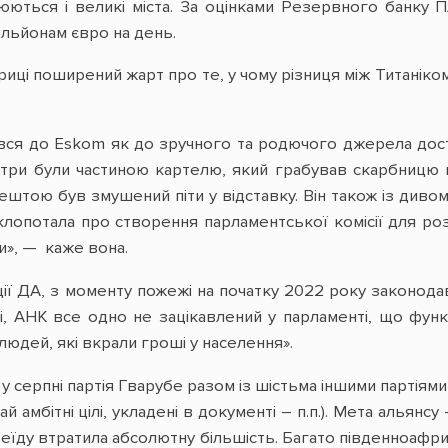
юються і великі міста. За оцінками Резервного банку ПА
ільйонам євро на день.
риці поширений жарт про те, у чому різниця між Титаніком
ився до Eskom як до зручного та родючого джерела дос
істри були частиною картелю, який грабував скарбницю 
штою був змушений піти у відставку. Він також із дивом
клопотала про створення парламентської комісії для ро
», — каже вона.
ції ДА, з моменту пожежі на початку 2022 року законод
і, АНК все одно не зацікавлений у парламенті, що функц
людей, які вкрали гроші у населення».
 у серпні партія Гварубе разом із шістьма іншими партіям
ай амбітні цілі, укладені в документі – п.п.). Мета алья
теїду втратила абсолютну більшість. Багато південноаф