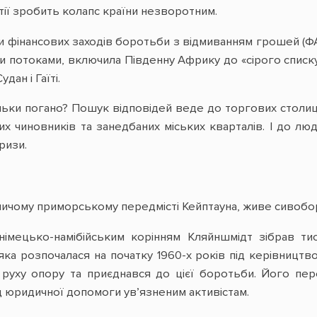
ртії зробить колапс країни незворотним.
 фінансових заходів боротьби з відмиванням грошей (Ф
потоками, включила Південну Африку до «сірого списку»
дан і Гаїті.
льки погано? Пошук відповідей веде до торгових столиць
ужих чиновників та занедбаних міських кварталів. І до 
ризи.
ичому приморському передмісті Кейптауна, живе сивобор
імецько-намібійським корінням Кляйншмідт зібрав ти
яка розпочалася на початку 1960-х років під керівництв
руху опору та приєднався до цієї боротьби. Його перес
 юридичної допомоги ув’язненим активістам.