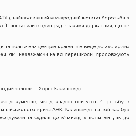
АТФ), найважливіший міжнародний інститут боротьби з
. Її поставили в один ряд з такими державами, що не
 та політичних центрів країни. Він веде до застарілих
людей, які, незважаючи на всі перешкоди, продовжують
одий чоловік – Хорст Кляйншмідт.
сячі документів, які докладно описують боротьбу з
ом військового крила АНК. Кляйншмідт на той час був
лідували та садили до в’язниці, а потім він утік до