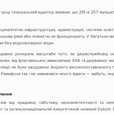
році генеральний аудитор виявив, що 219 із 257 муніцип
іципалітетах інфраструктура, адміністрація, система осві
ькому рівні або повністю не функціонують. У багатьох міс
и без водопровідної води.
одавно розкрила масштаби того, як держслужбовці си
анови: від флагманської авіакомпанії SAA та державної 
апеляції не було засуджено жодного високопоставленого 
 Рамафоса так і не наважився нічого вдіяти — мабуть, ч
елення
ів від крадіжки, саботажу, некомпетентності та не
t та загальнонаціональній енергетичній компанії Eskom. В