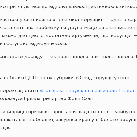
но притягуються до відповідальності, активною є антико
ається у світі країною, для якої корупція — одна з се
 ставлять цю проблему на друге місце за значимістю п
і маємо для цього достатньо аргументів, що корупція 
ми поступово відмовляємося.
вітового досвіду — як позитивного, так і негативного. І
 вебсайті ЦППР нову рубрику: «Огляд корупції у світі».
 переклад статті
«Повільна і неухильна загибель Півден
ртоломеуса Грилла, репортер Фриц Схап.
ній Африці спричинив зростання надії на світле майбутн
льшість від гноблення, занурила країну в болото корупц
ацію.