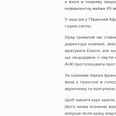
а вночі в темряву занур
еквівалентну майже 45 м
У наші дні у Південній Аф
горіло світло.
Уряд тривалий час став
директора компанії, мін
врятувати Eskom, але зре
що нещодавно її партія 
АНК проголосували проти
За оцінками лідера фрак
вона з гіркотою в голос
відпочинку та притулком 
Щоб змінити курс країни,
(його назва позначає вкр
вперше після краху апар