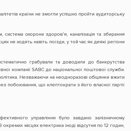
алітетів країни не змогли успішно пройти аудиторську
ти, система охорони здоров’я, каналізація та збирання
цях не ходять навіть поїзди, у той час як деякі регіони
стематично грабували та доводили до банкрутства
мовної компанії SABC до національної поштової служби.
політика. Незважаючи на неодноразові обіцянки вжити
ерез побоювання, що клептократи з його власної партії
ефективного управління було завдано залізничному
 окремих місцях електрика іноді відсутня по 12 годин,