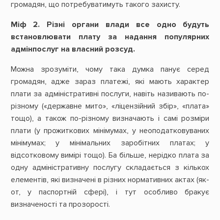
громадян, що потребуватимуть такого захисту.
Міф 2. Різні органи влади все одно будуть
встановлювати плату за надання популярних
адмінпослуг на власний розсуд.
Можна зрозуміти, чому така думка панує серед
громадян, адже зараз платежі, які мають характер
плати за адміністративні послуги, навіть називають по-
різному («державне мито», «ліцензійний збір», «плата»
тощо), а також по-різному визначають і самі розміри
плати (у прожиткових мінімумах, у неоподатковуваних
мінімумах; у мінімальних заробітних платах; у
відсотковому вимірі тощо). Ба більше, нерідко плата за
одну адміністративну послугу складається з кількох
елементів, які визначені в різних нормативних актах (як-
от, у паспортній сфері), і тут особливо бракує
визначеності та прозорості.