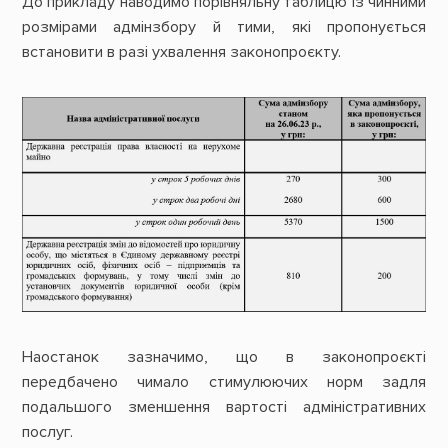
До прикладу наводимо порівняльну таблицю із чинними
розмірами адмінзбору й тими, які пропонується
встановити в разі ухвалення законопроєкту.
Наостанок зазначимо, що в законопроєкті
передбачено чимало стимулюючих норм задля
подальшого зменшення вартості адміністративних
послуг.