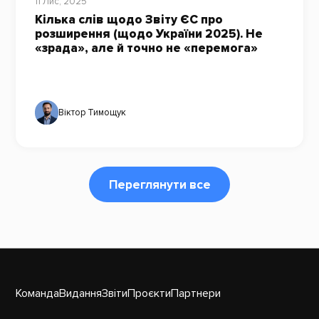
11 Лис, 2025
Кілька слів щодо Звіту ЄС про
розширення (щодо України 2025). Не
«зрада», але й точно не «перемога»
Віктор Тимощук
Переглянути все
Команда
Видання
Звіти
Проєкти
Партнери