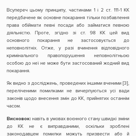
Всупереч цьому принципу, частинами 1 і 2 ст. 111-1 КК
передбачене як основне покарання тільки позбавлення
права обіймати певні посади або займатися певною
діяльністю. Проте, згідно зі ст. 98 КК цей вид
основного покарання не застосовується до
неповнолітніх. Отже, у разі вчинення відповідного
кримінального правопорушення неповнолітньою
особою до неї не може бути застосований жодний вид
покарання.
Як видно з досліджень, проведених іншими вченими [3],
переліченими помилками не вичерпуються усі вади
законів щодо внесення змін до КК, прийнятих останнім
часом.
Висновок:
навіть в умовах воєнного стану швидкі зміни
до КК не є виправданими, оскільки зроблені
законодавцем помилки можуть призвести або й