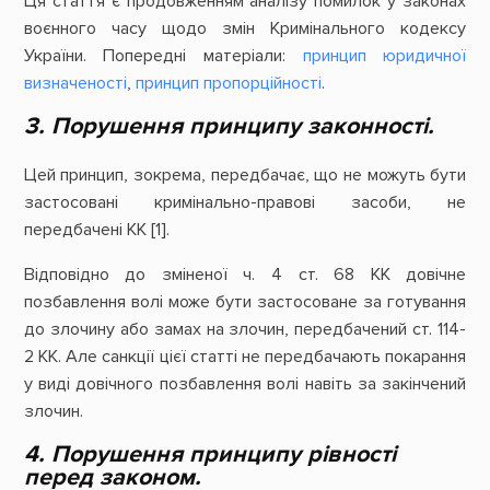
Ця стаття є продовженням аналізу помилок у законах
воєнного часу щодо змін Кримінального кодексу
України. Попередні матеріали:
принцип юридичної
визначеності
,
принцип пропорційності
.
3. Порушення принципу законності.
Цей принцип, зокрема, передбачає, що не можуть бути
застосовані кримінально-правові засоби, не
передбачені КК [1].
Відповідно до зміненої ч. 4 ст. 68 КК довічне
позбавлення волі може бути застосоване за готування
до злочину або замах на злочин, передбачений ст. 114-
2 КК. Але санкції цієї статті не передбачають покарання
у виді довічного позбавлення волі навіть за закінчений
злочин.
4. Порушення принципу рівності
перед законом.