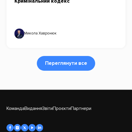
Кримінальний кодекс
Микола Хавронюк
Переглянути все
Команда
Видання
Звіти
Проєкти
Партнери