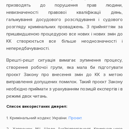
призводять до порушення прав людини,
невизначеності правової кваліфікації діянь,
гальмування досудового розслідування і судового
розгляду кримінальних проваджень. З прийняттям за
пришвидшеною процедурою все нових і нових змін до
КК створюється все більше неоднозначності і
непередбачуваності.
Врешті-решт ситуація вимагає зупинення процесу,
створення робочої групи, яка мала би підготувати
проєкт Закону про внесення змін до КК з метою
виправлення допущених помилок. Такий проєкт Закону
необхідно приймати з урахуванням позицій експертів і в
режимі двох читань.
Список використаних джерел:
1. Кримінальний кодекс України.
Проєкт
.
2. Хавронюк М.І. Щодо [не]відповідності Кримінального