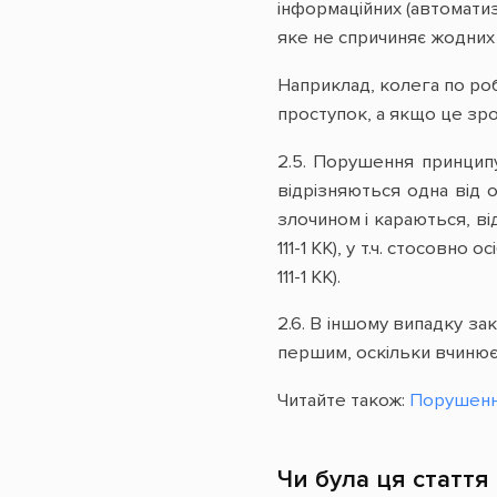
інформаційних (автоматиз
яке не спричиняє жодних 
Наприклад, колега по роб
проступок, а якщо це зр
2.5. Порушення принципу
відрізняються одна від 
злочином і караються, ві
111-1 КК), у т.ч. стосовно 
111-1 КК).
2.6. В іншому випадку за
першим, оскільки вчинюєть
Читайте також:
Порушення
Чи була ця стаття