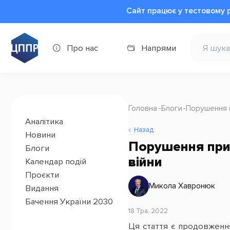
Сайт працює у тестовому 
Про нас
Напрями
Головна
Блоги
Порушення п
Аналітика
Назад
Новини
Порушення прин
Блоги
війни
Календар подій
Проєкти
Микола Хавронюк
Видання
Бачення України 2030
18 Тра, 2022
Ця стаття є продовження