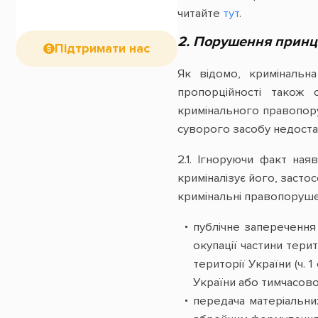
читайте
тут
.
2. Порушення принц
Підтримати нас
Як відомо, кримінальна
пропорційності також 
кримінального правопору
суворого засобу недостат
2.1. Ігноруючи факт ная
криміналізує його, засто
кримінальні правопоруше
публічне заперечення
окупації частини терит
території України (ч.
України або тимчасової 
передача матеріальних