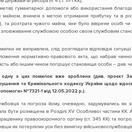
ержави-агресора (ч. 4 ст. 111-1 КК);
метів) гуманітарної допомоги або використання благод
майном, вчинені з метою отримання прибутку та в роз
К), та розтрата чужого майна, яке було ввірене особі чи
ловживання службовою особою своїм службовим становищем
омилки не виправлені, слід розглядати відповідні ситуаці
ложення нормативно-правового акта, що набрав чинност
ість або іншим чином погіршує становище особи – див. час
и одну з цих помилок вже зроблена (див. проєкт З
орушення та Кримінального кодексу України щодо вдоск
опомоги» №7321-1 від 12.05.2022 р.).
ужбовця та погроза йому, очевидно, задумувались як з
мала бути розміщена в Розділі XV Особливої частини КК.
цівнику правоохоронного органу (ст. 345 КК) та погрозу в
чивши як потерпілих усіх без винятку військовослужбовців 