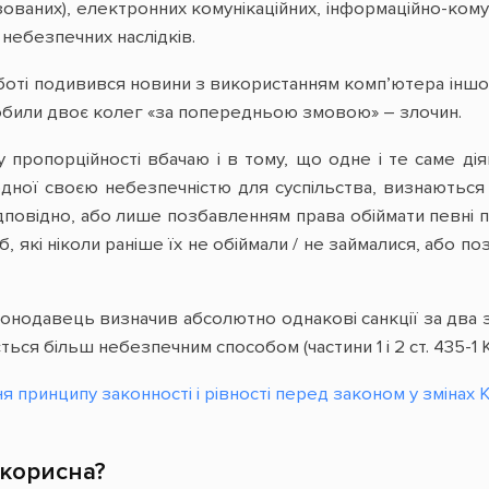
ованих), електронних комунікаційних, інформаційно-кому
небезпечних наслідків.
оті подивився новини з використанням комп’ютера іншого
обили двоє колег «за попередньою змовою» – злочин.
 пропорційності вбачаю і в тому, що одне і те саме дія
одної своєю небезпечністю для суспільства, визнаютьс
дповідно, або лише позбавленням права обіймати певні пос
осіб, які ніколи раніше їх не обіймали / не займалися, або по
конодавець визначив абсолютно однакові санкції за два 
ся більш небезпечним способом (частини 1 і 2 ст. 435-1 К
 принципу законності і рівності перед законом у змінах К
 корисна?