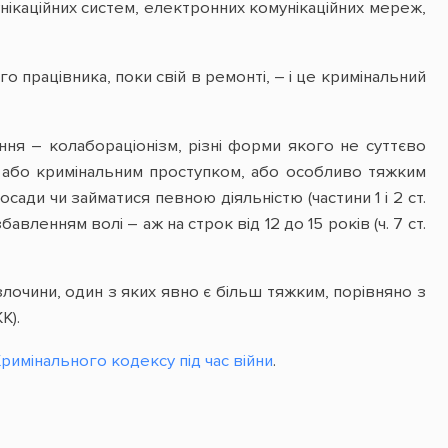
нікаційних систем, електронних комунікаційних мереж,
 працівника, поки свій в ремонті, – і це кримінальний
ння – колабораціонізм, різні форми якого не суттєво
я або кримінальним проступком, або особливо тяжким
ади чи займатися певною діяльністю (частини 1 і 2 ст.
збавленням волі – аж на строк від 12 до 15 років (ч. 7 ст.
злочини, один з яких явно є більш тяжким, порівняно з
К).
римінального кодексу під час війни
.