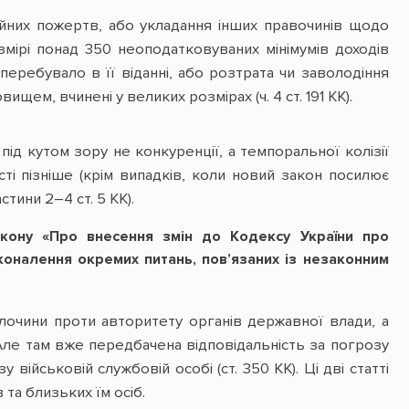
ійних пожертв, або укладання інших правочинів щодо
мірі понад 350 неоподатковуваних мінімумів доходів
 перебувало в її віданні, або розтрата чи заволодіння
, вчинені у великих розмірах (ч. 4 ст. 191 КК).
ї під кутом зору не конкуренції, а темпоральної колізії
і пізніше (крім випадків, коли новий закон посилює
тини 2–4 ст. 5 КК).
акону «Про внесення змін до Кодексу України про
оналення окремих питань, пов’язаних із незаконним
лочини проти авторитету органів державної влади, а
 Але там вже передбачена відповідальність за погрозу
ійськовій службовій особі (ст. 350 КК). Ці дві статті
та близьких їм осіб.