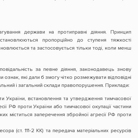
реагування держави на протиправні діяння. Принцип
 встановлюються пропорційно до ступеня тяжкості
новлюється та застосовується тільки тоді, коли менш
ідповідальність за певне діяння, законодавець знову
 ознак, які дали б змогу чітко розмежувати відповідні
альний і загальний склади правопорушення. Приклади:
ти України, встановлення та утвердження тимчасової
гресії РФ проти України або тимчасової окупації частини
у яких міститься заперечення збройної агресії РФ проти
ора (ст. 111-2 КК) та передача матеріальних ресурсів