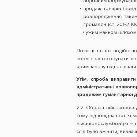
збройним формуванням д
продаж товарів (пред
розпорядження таким 
громадян (ст. 201-2 К
чужим майном шляхом з
Поки ці та інші подібні п
норм і застосовувати по
кримінальну відповідальн
Утім, спроба виправит
адміністративні правоп
продажем гуманітарної д
2.2. Образа військовосл
тому відповідна стаття 
військовослужбовцю – пра
слід було змінити, визна