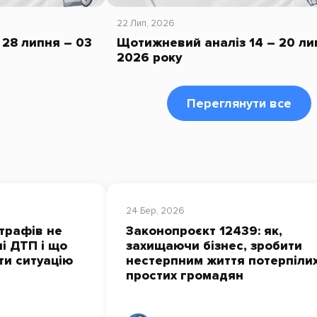
22 Лип, 2026
28 липня – 03
Щотижневий аналіз 14 – 20 ли
2026 року
Переглянути все
24 Бер, 2026
трафів не
Законопроєкт 12439: як,
і ДТП і що
захищаючи бізнес, зробити
ти ситуацію
нестерпним життя потерпілих
простих громадян