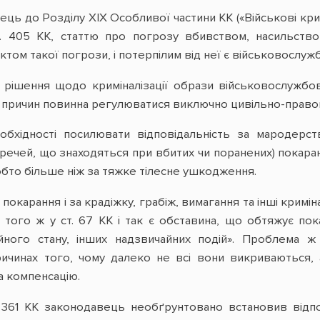
ць до Розділу XIX Особливої частини КК («Військові кри
т. 405 КК, статтю про погрозу вбивством, насильст
ктом такої погрози, і потерпілим від неї є військовослуж
 рішення щодо криміналізації образи військовослужбов
ох причин повинна регулюватися виключно цивільно-право
обхідності посилювати відповідальність за мародерс
речей, що знаходяться при вбитих чи поранених) покаран
 тобто більше ніж за тяжке тілесне ушкодження.
і покарання і за крадіжку, грабіж, вимагання та інші кри
 того ж у ст. 67 КК і так є обставина, що обтяжує по
ного стану, інших надзвичайних подій». Проблема ж 
ичинах того, чому далеко не всі вони викриваються, 
а компенсацію.
т. 361 КК законодавець необґрунтовано встановив відп