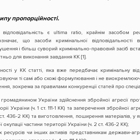
ипу пропорційності.
 відповідальність є ultima ratio, крайнім засобом 
означає, що засоби кримінальної відповідальності
шення і більш суворий кримінально-правовий засіб вста
ньо для виконання завдання КК [1].
вності у КК статті, яка вже передбачає кримінальну в
совуючи ті самі або схожі формулювання і не виокремлюючи
ння, зокрема за правилами конкуренції статей про спеці
 громадянином України здійснення збройної агресії про
орії України (ч. 1 ст. 111-1 КК) та заперечення збройної а
 1 ст. 436-2 КК) та виготовлення, поширення матеріалів, 
окупації частини території України (ч. 2 ст. 436-2 КК);
 ресурсів чи інших активів представникам держави-агрес