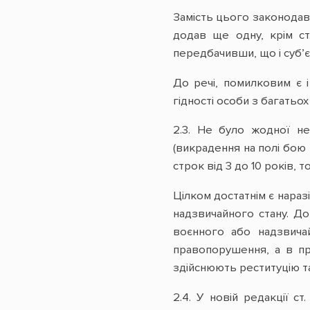
Замість цього законодаве
додав ще одну, крім с
передбачивши, що і суб’є
До речі, помилковим є і
гідності особи з багать
2.3. Не було жодної не
(викрадення на полі бою 
строк від 3 до 10 років,
Цілком достатнім є нараз
надзвичайного стану. До
воєнного або надзвичай
правопорушення, а в пр
здійснюють реституцію т
2.4. У новій редакції с