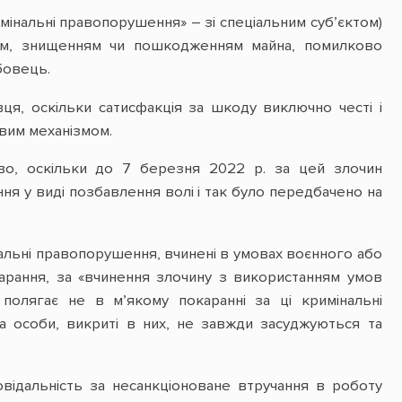
мінальні правопорушення» – зі спеціальним суб’єктом)
вом, знищенням чи пошкодженням майна, помилково
бовець.
ця, оскільки сатисфакція за шкоду виключно честі і
вим механізмом.
тво, оскільки до 7 березня 2022 р. за цей злочин
ня у виді позбавлення волі і так було передбачено на
мінальні правопорушення, вчинені в умовах воєнного або
карання, за «вчинення злочину з використанням умов
полягає не в м’якому покаранні за ці кримінальні
а особи, викриті в них, не завжди засуджуються та
овідальність за несанкціоноване втручання в роботу