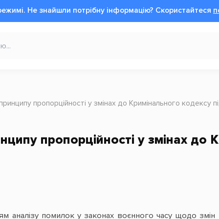
режимі.
Не знайшли потрібну інформацію?
Cкористайтеся
п
ринципу пропорційності у змінах до Кримінального кодексу пі
ципу пропорційності у змінах до К
м аналізу помилок у законах воєнного часу щодо змін 