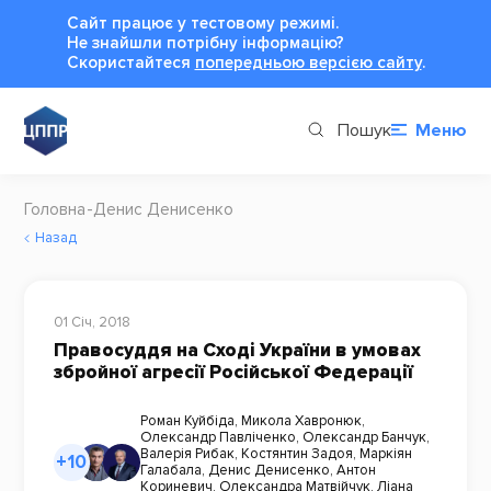
Сайт працює у тестовому режимі.
Не знайшли потрібну інформацію?
Cкористайтеся
попередньою версією сайту
.
Пошук
Меню
Головна
Денис Денисенко
Назад
01 Січ, 2018
Правосуддя на Сході України в умовах
збройної агресії Російської Федерації
Роман Куйбіда
,
Микола Хавронюк
,
Олександр Павліченко
,
Олександр Банчук
,
Валерія Рибак
,
Костянтин Задоя
,
Маркіян
+10
Галабала
,
Денис Денисенко
,
Антон
Кориневич
,
Олександра Матвійчук
,
Ліана