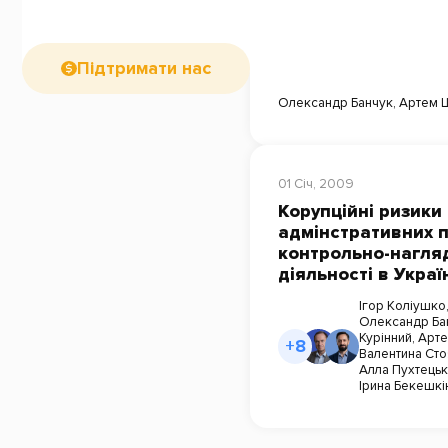
Підтримати нас
Олександр Банчук
,
Артем 
01 Січ, 2009
Корупційні ризики
адмінстративних п
контрольно-нагля
діяльності в Украї
Ігор Коліушко
Олександр Ба
Курінний
,
Арте
+8
Валентина Сто
Алла Пухтець
Ірина Бекешкі