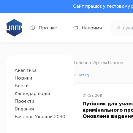
Сайт працює у тестовому 
Про нас
Напрями
Головна
Артем Шаіпов
Аналітика
Назад
Новини
Блоги
Календар подій
01 Січ, 2011
Проєкти
Путівник для учас
Видання
кримінального про
Оновлене виданн
Бачення України 2030