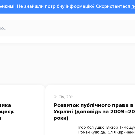
режимі.
Не знайшли потрібну інформацію?
Cкористайтеся
п
01 Січ, 2011
ника
Розвиток публічного права в
цесу.
Україні (доповідь за 2009–2
я
роки)
Ігор Коліушко
,
Віктор Тимощу
Роман Куйбіда
,
Юлія Кириченк