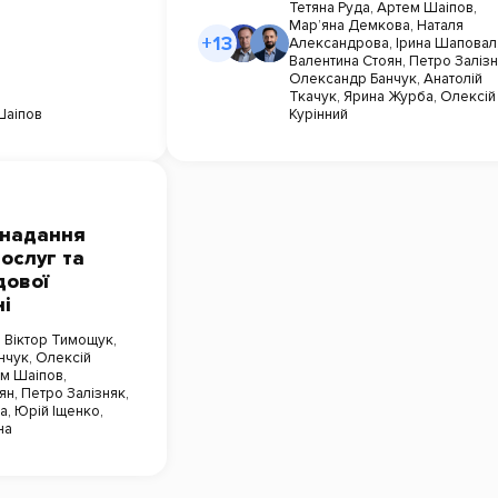
Тетяна Руда
,
Артем Шаіпов
,
Мар’яна Демкова
,
Наталя
+13
Александрова
,
Ірина Шаповал
Валентина Стоян
,
Петро Заліз
Олександр Банчук
,
Анатолій
Ткачук
,
Ярина Журба
,
Олексій
Шаіпов
Курінний
 надання
ослуг та
дової
ні
,
Віктор Тимощук
,
нчук
,
Олексій
м Шаіпов
,
ян
,
Петро Залізняк
,
ка
,
Юрій Іщенко
,
на