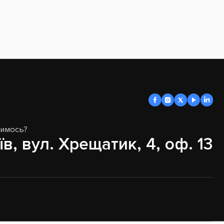
димось?
їв, вул. Хрещатик, 4, оф. 13