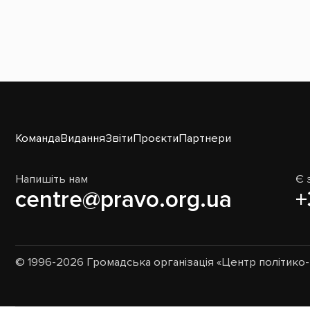
Команда
Видання
Звіти
Проєкти
Партнери
Напишіть нам
Є 
centre@pravo.org.ua
+
© 1996-2026 Громадська організація «Центр політик