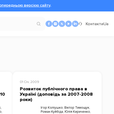
опередньою версією сайту
.
Контакти
Ua
01 Січ, 2009
Розвиток публічного права в
010
Україні (доповідь за 2007-2008
роки)
к
,
Ігор Коліушко
,
Віктор Тимощук
,
о
,
Роман Куйбіда
,
Юлія Кириченко
,