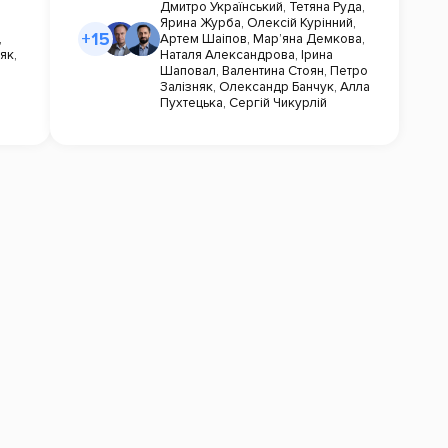
Дмитро Український
,
Тетяна Руда
,
Ярина Журба
,
Олексій Курінний
,
+15
,
Артем Шаіпов
,
Мар’яна Демкова
,
няк
,
Наталя Александрова
,
Ірина
Шаповал
,
Валентина Стоян
,
Петро
Залізняк
,
Олександр Банчук
,
Алла
Пухтецька
,
Сергій Чикурлій