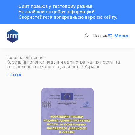
Сайт працює у тестовому режимі.
Не знайшли потрібну інформацію?
Cкористайтеся
попередньою версією сайту
.
Пошук
Меню
Головна
Видання
Корупційні ризики надання адмінстративних послуг та
контрольно-наглядової діяльності в Україні
Назад