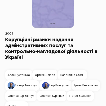
2009
Корупційні ризики надання
адмінстративних послуг та
контрольно-наглядової діяльності в
Україні
Алла Пухтецька
Артем Шаіпов
Валентина Стоян
Віктор Тимощук
Ігор Коліушко
Ірина Бекешкіна
Олександр Банчук
Олексій Курінний
Петро Залізняк