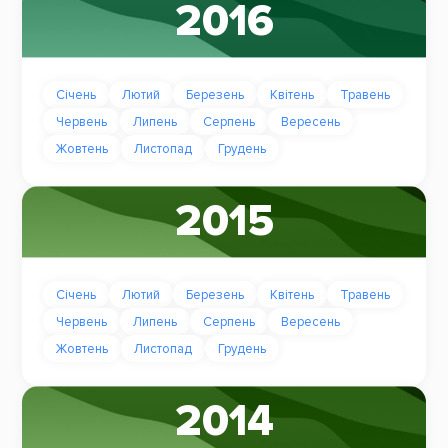
2016
Січень
Лютий
Березень
Квітень
Травень
Червень
Липень
Серпень
Вересень
Жовтень
Листопад
Грудень
2015
Січень
Лютий
Березень
Квітень
Травень
Червень
Липень
Серпень
Вересень
Жовтень
Листопад
Грудень
2014