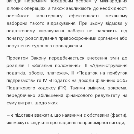
вигоди іноземним посадовим особам у міжнародних
ділових операціях, а також закликають до необхідності
постійного моніторингу ефективності механізму
заборони такого відрахування. При цьому відмова у
податковому вирахуванні хабарів не залежить від
початку розслідування правоохоронними органами або
порушення судового провадження.
Проектом Закону передбачається внесення змін до
розділів І «Загальні положення», ІІ «Адміністрування
податків, зборів, платежів», ІІІ «Податок на прибуток
підприємств» та ІV «Податок на доходи фізичних осіб»
Податкового кодексу (ПК). Такими змінами, зокрема,
передбачено збільшення фінансового результату на
суму витрат, щодо яких:
– є підстави вважати, що наявними є обставини (факти),
які можуть свідчити про надання неправомірної вигоди;