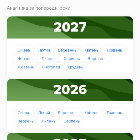
Аналітика за попередні роки
2027
Січень
Лютий
Березень
Квітень
Травень
Червень
Липень
Серпень
Вересень
Жовтень
Листопад
Грудень
2026
Січень
Лютий
Березень
Квітень
Травень
Червень
Липень
Серпень