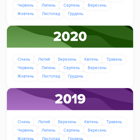
Червень
Липень
Серпень
Вересень
Жовтень
Листопад
Грудень
2020
Січень
Лютий
Березень
Квітень
Травень
Червень
Липень
Серпень
Вересень
Жовтень
Листопад
Грудень
2019
Січень
Лютий
Березень
Квітень
Травень
Червень
Липень
Серпень
Вересень
Жовтень
Листопад
Грудень