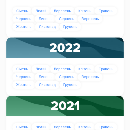
Січень
Лютий
Березень
Квітень
Травень
Червень
Липень
Серпень
Вересень
Жовтень
Листопад
Грудень
2022
Січень
Лютий
Березень
Квітень
Травень
Червень
Липень
Серпень
Вересень
Жовтень
Листопад
Грудень
2021
Січень
Лютий
Березень
Квітень
Травень