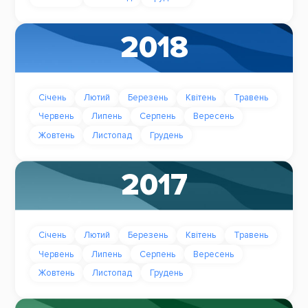
2018
Січень
Лютий
Березень
Квітень
Травень
Червень
Липень
Серпень
Вересень
Жовтень
Листопад
Грудень
2017
Січень
Лютий
Березень
Квітень
Травень
Червень
Липень
Серпень
Вересень
Жовтень
Листопад
Грудень