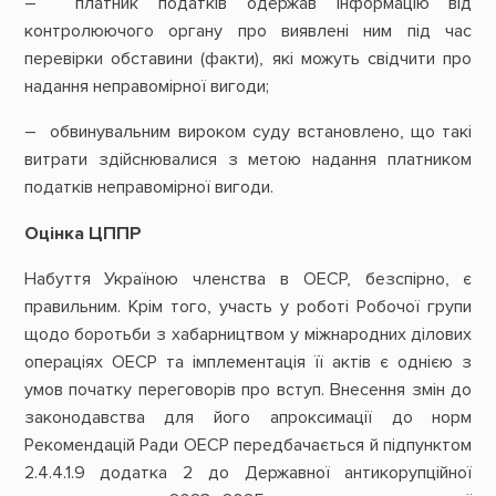
– платник податків одержав інформацію від
контролюючого органу про виявлені ним під час
перевірки обставини (факти), які можуть свідчити про
надання неправомірної вигоди;
– обвинувальним вироком суду встановлено, що такі
витрати здійснювалися з метою надання платником
податків неправомірної вигоди.
Оцінка ЦППР
Набуття Україною членства в ОЕСР, безспірно, є
правильним. Крім того, участь у роботі Робочої групи
щодо боротьби з хабарництвом у міжнародних ділових
операціях ОЕСР та імплементація її актів є однією з
умов початку переговорів про вступ. Внесення змін до
законодавства для його апроксимації до норм
Рекомендацій Ради ОЕСР передбачається й підпунктом
2.4.4.1.9 додатка 2 до Державної антикорупційної