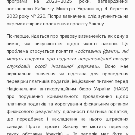
програми на 2023–2025 роки, затвердженої
постановою Кабінету Міністрів України від 4 березня
2023 року № 220. Попри зазначене, слід зупинитись на
окремих спірних положеннях проєкту Закону.
По-перше, йдеться про правову визначеність як одну з
вимог, які висуваються щодо якості законів. Ця
проблема стосується поняття «
обставини (факти), які
можуть свідчити про надання неправомірної вигоди
службовій особі іноземної держави
». Воно має
вирішальне значення як підстава для проведення
перевірки платників податків, ініціювання питання перед
Національним антикорупційним бюро України (НАБУ)
про порушення кримінального провадження щодо
платника податків та корегування фіскальним органом
фінансового результату діяльності платника податків,
що передбачає і накладення на нього штрафних
санкцій. Проте, проєкт Закону не містить переліку
таких обставин (фактів) – їх перелік має бути у