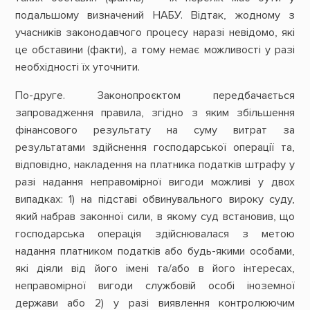
подальшому визначений НАБУ. Відтак, жодному з
учасників законодавчого процесу наразі невідомо, які
це обставини (факти), а тому немає можливості у разі
необхідності їх уточнити.
По-друге. Законопроєктом передбачається
запровадження правила, згідно з яким збільшення
фінансового результату на суму витрат за
результатами здійснення господарської операції та,
відповідно, накладення на платника податків штрафу у
разі надання неправомірної вигоди можливі у двох
випадках: 1) на підставі обвинувального вироку суду,
який набрав законної сили, в якому суд встановив, що
господарська операція здійснювалася з метою
надання платником податків або будь-якими особами,
які діяли від його імені та/або в його інтересах,
неправомірної вигоди службовій особі іноземної
держави або 2) у разі виявлення контролюючим