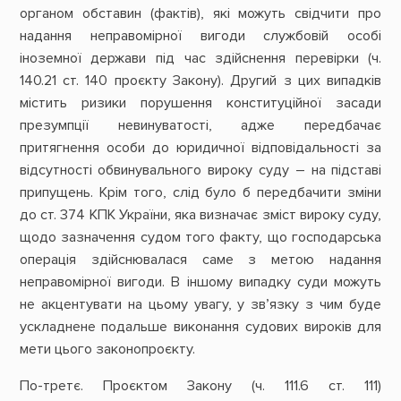
органом обставин (фактів), які можуть свідчити про
надання неправомірної вигоди службовій особі
іноземної держави під час здійснення перевірки (ч.
140.21 ст. 140 проєкту Закону). Другий з цих випадків
містить ризики порушення конституційної засади
презумпції невинуватості, адже передбачає
притягнення особи до юридичної відповідальності за
відсутності обвинувального вироку суду – на підставі
припущень. Крім того, слід було б передбачити зміни
до ст. 374 КПК України, яка визначає зміст вироку суду,
щодо зазначення судом того факту, що господарська
операція здійснювалася саме з метою надання
неправомірної вигоди. В іншому випадку суди можуть
не акцентувати на цьому увагу, у зв’язку з чим буде
ускладнене подальше виконання судових вироків для
мети цього законопроєкту.
По-третє. Проєктом Закону (ч. 111.6 ст. 111)