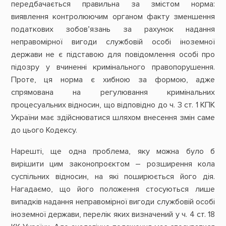
передбачається правильна за змістом норма:
виявлення контролюючим органом факту зменшення
податкових зобов’язань за рахунок надання
неправомірної вигоди службовій особі іноземної
держави не є підставою для повідомлення особі про
підозру у вчиненні кримінального правопорушення.
Проте, ця норма є хибною за формою, адже
спрямована на регулювання кримінальних
процесуальних відносин, що відповідно до ч. 3 ст. 1 КПК
України має здійснюватися шляхом внесення змін саме
до цього Кодексу.
Нарешті, ще одна проблема, яку можна було б
вирішити цим законопроєктом – розширення кола
суспільних відносин, на які поширюється його дія.
Нагадаємо, що його положення стосуються лише
випадків надання неправомірної вигоди службовій особі
іноземної держави, перелік яких визначений у ч. 4 ст. 18