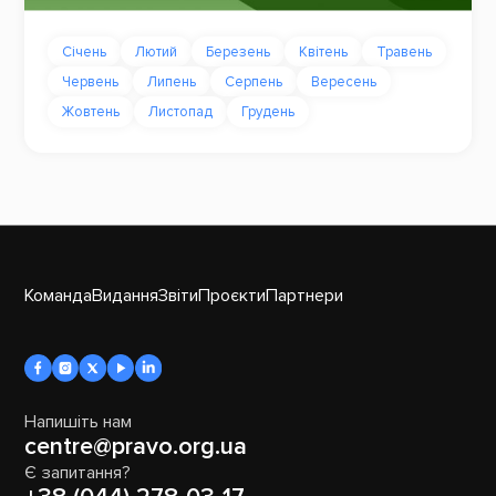
Січень
Лютий
Березень
Квітень
Травень
Червень
Липень
Серпень
Вересень
Жовтень
Листопад
Грудень
Команда
Видання
Звіти
Проєкти
Партнери
Напишіть нам
centre@pravo.org.ua
Є запитання?