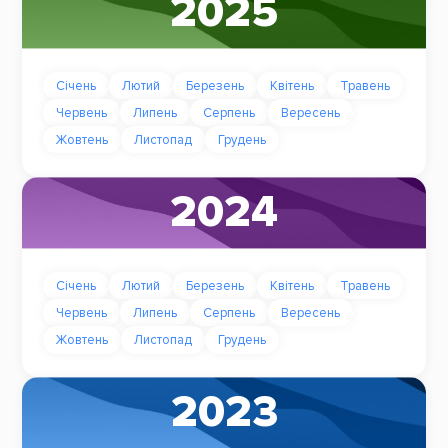
2025
Січень
Лютий
Березень
Квітень
Травень
Червень
Липень
Серпень
Вересень
Жовтень
Листопад
Грудень
2024
Січень
Лютий
Березень
Квітень
Травень
Червень
Липень
Серпень
Вересень
Жовтень
Листопад
Грудень
2023