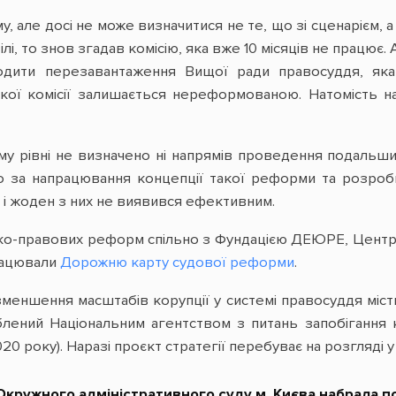
 але досі не може визначитися не те, що зі сценарієм, а 
, то знов згадав комісію, яка вже 10 місяців не працює. А
дити перезавантаження Вищої ради правосуддя, яка 
кої комісії залишається нереформованою. Натомість на
ому рівні не визначено ні напрямів проведення подальши
го за напрацювання концепції такої реформи та розроб
ка і жоден з них не виявився ефективним.
ко-правових реформ спільно з Фундацією ДЕЮРЕ, Центром
працювали
Дорожню карту судової реформи
.
меншення масштабів корупції у системі правосуддя міс
блений Національним агентством з питань запобігання 
20 року). Наразі проєкт стратегії перебуває на розгляді 
Окружного адміністративного суду м. Києва набрала по