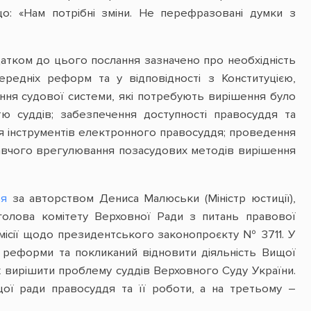
о: «Нам потрібні зміни. Не перефразовані думки з
датком до цього послання зазначено про необхідність
едніх реформ та у відповідності з Конституцією,
ння судової системи, які потребують вирішення було
тю суддів; забезпечення доступності правосуддя та
я інструментів електронного правосуддя; проведення
давчого врегулювання позасудових методів вирішення
тя
за авторством Дениса Малюськи (Міністр юстиції),
(голова комітету Верховної Ради з питань правової
місії щодо президентського законопроєкту № 3711. У
 реформи та покликаний відновити діяльність Вищої
ож вирішити проблему суддів Верховного Суду України.
ї ради правосуддя та її роботи, а на третьому –