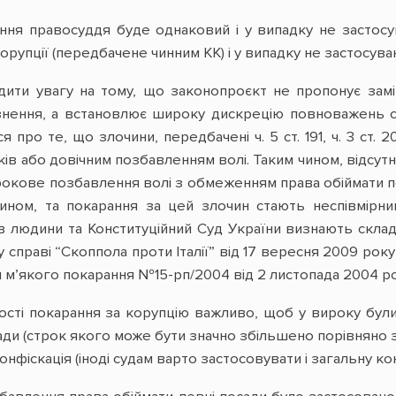
ння правосуддя буде однаковий і у випадку не застосу
орупції (передбачене чинним КК) і у випадку не застосува
ити увагу на тому, що законопроєкт не пропонує замін
знення, а встановлює широку дискрецію повноважень су
про те, що злочини, передбачені ч. 5 ст. 191, ч. 3 ст. 2
років або довічним позбавленням волі. Таким чином, відсут
рокове позбавлення волі з обмеженням права обіймати пе
ином, та покарання за цей злочин стають неспівмірним
в людини та Конституційний Суд України визнають скла
справі “Скоппола проти Італії” від 17 вересня 2009 року
 м’якого покарання №15-рп/2004 від 2 листопада 2004 ро
ості покарання за корупцію важливо, щоб у вироку були
ади (строк якого може бути значно збільшено порівняно 
 конфіскація (іноді судам варто застосовувати і загальну ко