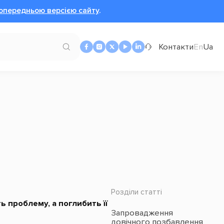
опередньою версією сайту
.
Контакти
En
Ua
Розділи статті
 проблему, а поглибить її
Запровадження
довічного позбавлення