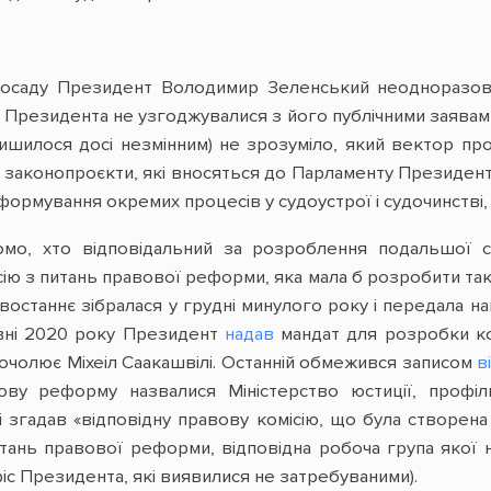
посаду Президент Володимир Зеленський неодноразово
ї Президента не узгоджувалися з його публічними заява
залишилося досі незмінним) не зрозуміло, який вектор
и законопроєкти, які вносяться до Парламенту Президент
рмування окремих процесів у судоустрої і судочинстві, а 
домо, хто відповідальний за розроблення подальшої с
ію з питань правової реформи, яка мала б розробити так
ї востаннє зібралася у грудні минулого року і передала
вні 2020 року Президент
надав
мандат для розробки к
 очолює Міхеіл Саакашвілі. Останній обмежився записом
в
ову реформу назвалися Міністерство юстиції, профі
 згадав «відповідну правову комісію, що була створен
итань правової реформи, відповідна робоча група якої
іс Президента, які виявилися не затребуваними).