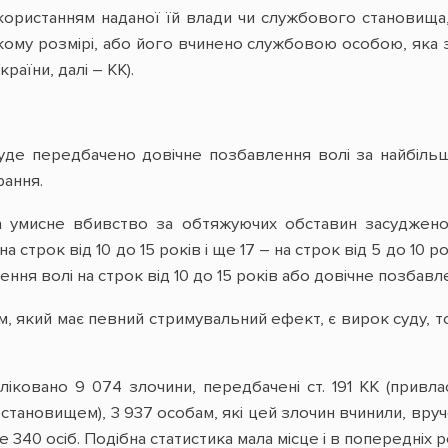
икористанням наданої їй влади чи службового становищ
ому розмірі, або його вчинено службовою особою, яка за
аїни, далі – КК).
де передбачено довічне позбавлення волі за найбільш 
рання.
за умисне вбивство за обтяжуючих обставин засуджено
а строк від 10 до 15 років і ще 17 – на строк від 5 до 10 ро
ння волі на строк від 10 до 15 років або довічне позбавле
, який має певний стримувальний ефект, є вирок суду, т
бліковано 9 074 злочини, передбачені ст. 191 КК (прив
тановищем), 3 937 особам, які цей злочин вчинили, вруч
 340 осіб. Подібна статистика мала місце і в попередніх ро