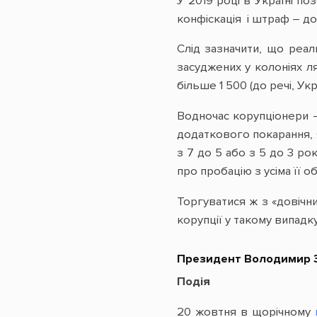
У 2019 році в Україні по
конфіскація і штраф – до 
Слід зазначити, що реал
засуджених у колоніях ля
більше 1 500 (до речі, Укр
Водночас корупціонери – 
додаткового покарання, 
з 7 до 5 або з 5 до 3 ро
про пробацію з усіма її о
Торгуватися ж з «довічни
корупції у такому випадк
Президент Володимир З
Подія
20 жовтня в щорічному