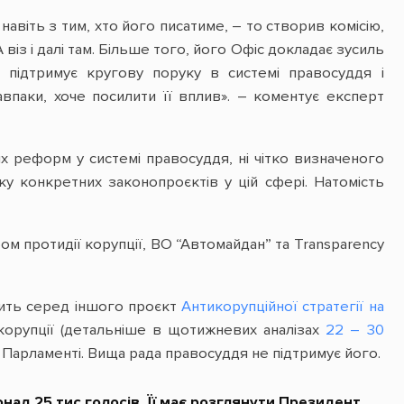
навіть з тим, хто його писатиме, – то створив комісію,
 віз і далі там. Більше того, його Офіс докладає зусиль
підтримує кругову поруку в системі правосуддя і
впаки, хоче посилити її вплив». – коментує експерт
х реформ у системі правосуддя, ні чітко визначеного
ку конкретних законопроєктів у цій сфері. Натомість
 протидії корупції, ВО “Автомайдан” та Transparency
тить серед іншого проєкт
Антикорупційної стратегії на
корупції (детальніше в щотижневих аналізах
22 – 30
у Парламенті. Вища рада правосуддя не підтримує його.
над 25 тис голосів. Її має розглянути Президент