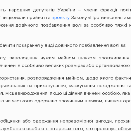
ть народних депутатів України – члени фракції політ
” ініціювали прийняття
проєкту
Закону «Про внесення змі
ення довічного позбавлення волі за особливо тяжкі ко
ачити покарання у виді довічного позбавлення волі за:
ату, заволодіння чужим майном шляхом зловживанн
инені в особливо великих розмірах або організованою груп
икористання, розпорядження майном, щодо якого фактич
прямованих на приховування, маскування походження та
 місцезнаходження, якщо ці діяння вчинені особою, яка 
тю чи частково одержано злочинним шляхом, вчинені ор
 обіцянки або одержання неправомірної вигоди, прохан
лужбовою особою в інтересах того, хто пропонує, обіцяє