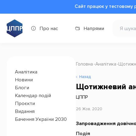
Сайт працює у тестовому 
Про нас
Напрями
Головна
Аналітика
Щотижне
Аналітика
Назад
Новини
Щотижневий ана
Блоги
Календар подій
ЦППР
Проєкти
26 Жов, 2020
Видання
Бачення України 2030
Запровадження довічног
Подія