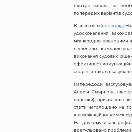
вкотре наполіг на необ
попередніх варіантів суд
В аналітичній
доповіді
Нац
удосконалення законод
міжнародно-правовими ак
віднесено: комплектува
виконання судових рішен
ефективної комунікаційн
спорів, а також скасуван
Напередодні заслуховув
Андрія Смирнова (засту
політики), присвячена п
статті наголошено на т
кваліфікаційної комісії 
На другому етапі рефо
врегульовано проблеми є