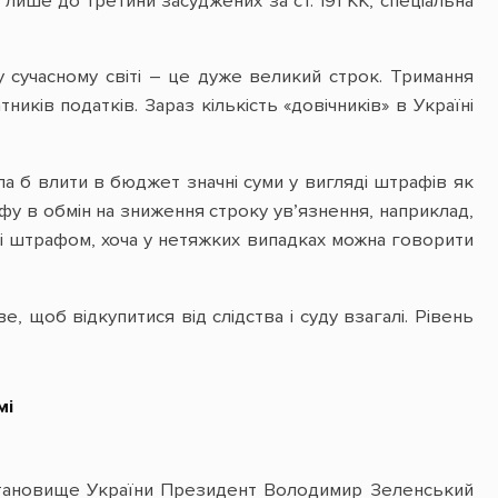
 лише до третини засуджених за ст. 191 КК, спеціальна
у сучасному світі – це дуже великий строк. Тримання
иків податків. Зараз кількість «довічників» в Україні
гла б влити в бюджет значні суми у вигляді штрафів як
у в обмін на зниження строку ув’язнення, наприклад,
олі штрафом, хоча у нетяжких випадках можна говорити
, щоб відкупитися від слідства і суду взагалі. Рівень
мі
становище України Президент Володимир Зеленський