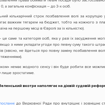
збавлення права обіймати певні посади було застосовано
0, а загальна конфіскація – до 3-х осіб.
ьний кількарічний строк позбавлення волі за корупцію 
гає важким тягарем на бюджет, тобто на кожного з платн
аїна на першому місці в Європі за їх кількістю).
це саме та категорія осіб, яка у разі їх засудження мо
якщо з ними укладати угоди про певну суму такого штраф
ків (звісно, не йдеться про повну заміну позбавлення в
бтяженнями).
ком» немає жодного сенсу і він буде робити все можливе
у лише зростатиме.
еленський вкотре наполягає на дієвій судовій рефор
посланні
до Верховної Ради про внутрішнє і зовнішнє 