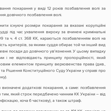
вання покарання у виді 12 років позбавлення волі за
ння довічного позбавлення волі.
ити існуючі розміри покарання за вказані корупційні
дді під час ухвалення вироку за вчинені кримінальні
09 та ч. 4 ст. 368 КК, караються позбавленням волі на
ність критеріїв, за якими суддя обирає той чи інший вид
вні посади до довічного ув’язнення. У цьому випадку
и і не відповідають принципу пропорційності, який
довим елементом принципу верховенства права (див.,
 та Рішення Конституційного Суду України у справі про
ку).
 визначені додаткові покарання, а саме: позбавлення
з тим, який строк передбачено чинним КК України – від
нфіскацію, хоча б часткову), а також штраф.