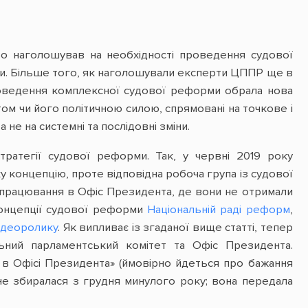
 наголошував на необхідності проведення судової
ми. Більше того, як наголошували експерти ЦППР ще в
 проведення комплексної судової реформи обрала нова
ом чи його політичною силою, спрямовані на точкове і
не на системні та послідовні зміни.
тратегії судової реформи. Так, у червні 2019 року
у концепцію, проте відповідна робоча група із судової
 напрацювання в Офіс Президента, де вони не отримали
онцепції судової реформи
Національній раді реформ
,
ідеоролику
. Як випливає із згаданої вище статті, тепер
льний парламентський комітет та Офіс Президента.
а в Офісі Президента» (ймовірно йдеться про бажання
 не збиралася з грудня минулого року; вона передала