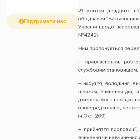
21 жовтня двадцять п’я
об’єднання “Батьківщина
Підтримати нас
України (щодо запровадж
№4242).
Ним пропонується передб
– привласнення, розтр
службовим становищем, вч
– набуття, володіння, в
шляхом, вчинення дій, с
джерела його походження,
опосередковано, повніс
(ч. 3 ст. 209);
– прийняття пропозиції,
вчинення чи невчинення с