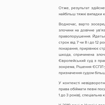
Отже, результат здійсне
найбільш тяжкі випадки к
Водночас, варто зосеред
злочини на довічне ув’я
правопорушення. Йдеться 
строк від 7 чи 8 і до 12 
покарання, прирівнює ст
шкода, спричинена злоч
Європейський суд з пра
зокрема, Рішення ЄСПЛ у 
призначення судом більш
У контексті невідворотн
права обіймати певні пос
1 до 3 років), спеціальна