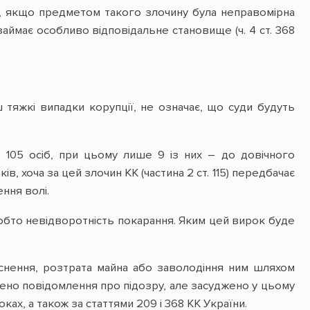
а, якщо предметом такого злочину була неправомірна
ймає особливо відповідальне становище (ч. 4 ст. 368
тяжкі випадки корупції, не означає, що суди будуть
 105 осіб, при цьому лише 9 із них – до довічного
ків, хоча за цей злочин КК (частина 2 ст. 115) передбачає
ння волі.
обто невідворотність покарання. Яким цей вирок буде
ласнення, розтрата майна або заволодіння ним шляхом
ено повідомлення про підозру, але засуджено у цьому
ках, а також за статтями 209 і 368 КК України.