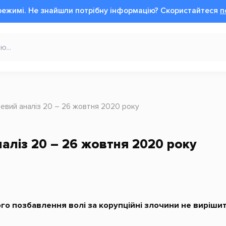
режимі.
Не знайшли потрібну інформацію?
Cкористайтеся
п
вий аналіз 20 – 26 жовтня 2020 року
ліз 20 – 26 жовтня 2020 року
о позбавлення волі за корупційні злочини не вирішить