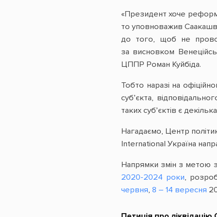
«Президент хоче реформу,
то уповноважив Саакашвілі
до того, щоб не прово
за висновком Венеційсь
ЦППР Роман Куйбіда.
Тобто наразі на офіційн
суб’єкта, відповідально
таких суб’єктів є декіль
Нагадаємо, Центр політи
International Україна на
Напрямки змін з метою з
2020-2024 роки
, розро
червня
,
8 – 14 вересня
20
Петиція про ліквідацію 