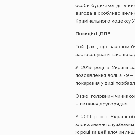
особи будь-якої дії з в
вигода в особливо велик
Кримінального кодексу Укр
Позиція ЦППР
Той факт, що законом бу
застосовувати таке пока
У 2019 році в Україні 
позбавлення волі, а 79 – н
покарання у виді позбавле
Отже, головним чинником
– питання другорядне.
У 2019 році в Україні о
зловживання службовим с
ж році за цей злочин лише