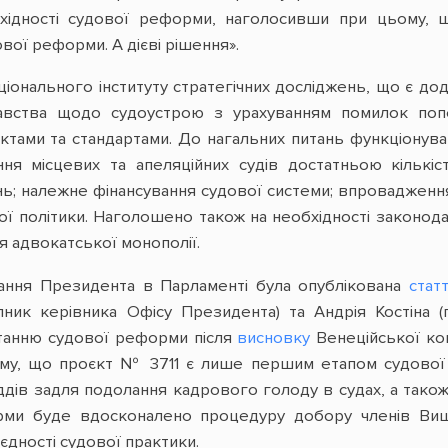
хідності судової реформи, наголосивши при цьому, щ
ової реформи. А дієві рішення».
іонального інституту стратегічних досліджень, що є до
авства щодо судоустрою з урахуванням помилок попер
тами та стандартами. До нагальних питань функціонува
ння місцевих та апеляційних судів достатньою кількіс
ь; належне фінансування судової системи; впровадженн
ої політики. Наголошено також на необхідності законо
ня адвокатської монополії.
ання Президента в Парламенті була опублікована
стат
пник керівника Офісу Президента) та Андрія Костіна 
итанню судової реформи після
висновку
Венеційської ко
ому, що проєкт № 3711 є лише першим етапом судової
суддів задля подолання кадрового голоду в судах, а так
рми буде вдосконалено процедуру добору членів Вищо
дності судової практики.