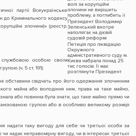
волі за корупційні
злочини не вирішить
ичної партії Всеукраїнське
проблему, а поглибить її
н до Кримінального кодексу
Президент Володимир
рупційні злочини)» (реєстр.
Зеленський вкотре
наполягає на дієвій
судовій реформі
Петиція про ліквідацію
Окружного
адміністративного суду м.
я службовою особою своїм
Києва набрала понад 25
тис голосів. Її має
ою (ч. 5 ст. 191);
розглянути Президент
ні обставини свідчать про його одержання злочинним
кого майна або володіння ним, права на таке майно,
знала або повинна була знати, що таке майно прямо чи
ганізованою групою або в особливо великому розмірі
ня надати таку вигоду для себе чи третьої особи за
 чи надає неправомірну вигоду, чи в інтересах третьої