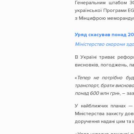
Генеральним штабом ЗС
української Програми EG
з Мінцифрою меморандум
Уряд скасував понад 20
Міністерство охорони здо
В Україні триває рефор
висновків, погоджень, па
«
Тепер не потрібно буд
транспорт, брати виснов
понад 600 млн грн
», – з
У найближчих планах — 
Міністерства захисту дов
доручення надані цим та