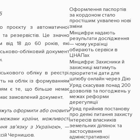
Оформлення паспортів
5
за кордоном стало
простішим: ухвалено нові
зміни
о проєкту з автоматичної
Мінцифри надають
 та резервістів. Це значно
результати дослідження
м від 18 до 60 років, які
— чому українці
обирають сервіси в
ійськово-обліковий документ
ЦНАПах
.
Мінцифри: Захисники й
захисниці матимуть
ськового обліку в реєстрі.
пріоритетні дати для
шлюбу онлайн через Дію
муть на облік із формуванням
Уряд скасував понад 200
ням є те, що більше немає
дозволів та погоджень у
межах реформи
имає замовлений документ.
дерегуляції
Уряд прийняв постанову
можуть оформити або оновити
про деякі питання захисту
межами країни, можливості
інтересів власників
земельних ділянок та
ння зв’язку з Україною
», —
застосування
ксій Чернишов.
адміністративної