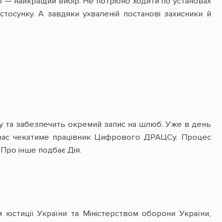
 — найкращий вибір. Не потрібно ходити по установах
тосунку. А завдяки ухваленій постанові захисники й
ту та забезпечить окремий запис на шлюб. Уже в день
а вас чекатиме працівник Цифрового ДРАЦСу. Процес
 Про інше подбає Дія.
м юстиції України та Міністерством оборони України,