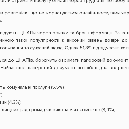
могли отримати послугу онлайн через труднощі, потребу в
в розповіли, що не користуються онлайн-послугами чер
.
відують ЦНАПи через звичку та брак інформації. За їх
иною такої популярності є високий рівень довіри до Ц
овування та сучасний підхід. Однак 51,8% відвідувачів хот
ься до ЦНАПів, бо хочуть отримати паперовий документ д
 Найчастіше паперовий документ потрібен для звернення 
ть комунальні послуги (5,5%);
);
ин (4,3%);
селищних рад громад чи виконавчих комітетів (3,9%);