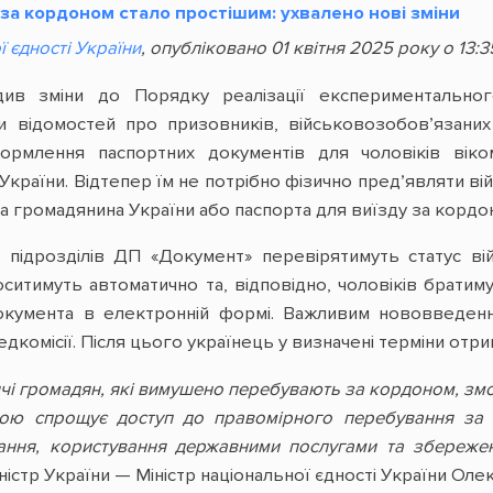
а кордоном стало простішим: ухвалено нові зміни
ї єдності України
, опубліковано 01 квітня 2025 року о 13:3
ив зміни до Порядку реалізації експериментальног
ки відомостей про призовників, військовозобов’язаних
рмлення паспортних документів для чоловіків віко
країни. Відтепер їм не потрібно фізично предʼявляти в
 громадянина України або паспорта для виїзду за кордон
 підрозділів ДП «Документ» перевірятимуть статус вій
носитимуть автоматично та, відповідно, чоловіків брати
документа в електронній формі. Важливим нововведен
дкомісії. Після цього українець у визначені терміни отр
ячі громадян, які вимушено перебувають за кордоном, з
гою спрощує доступ до правомірного перебування за 
ання, користування державними послугами та збереже
ністр України — Міністр національної єдності України Оле