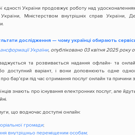
ої єдності України продовжує роботу над удосконалення
 України, Міністерством внутрішніх справ України, 
и.
льтати дослідження — чому українці обирають сервіс
рансформації України
, опубліковано 03 квітня 2025 року о 
ваджується та розвивається надання офлайн- та онла
бо доступний варіант, і вони доповнюють одне одн
 про бар’єри під час отримання послуг онлайн та причини
нців знають про існування електронних послуг, але йдут
ні.
уги, що водночас доступні онлайн:
торіальної громади
;
ня внутрішньо переміщеним особам;