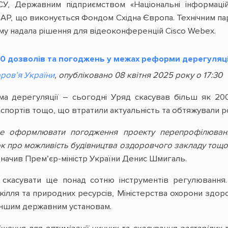
У, Державним підприємством «Національні інформаці
AP, що виконується Фондом Східна Європа. Технічним пар
у надала рішення для відеоконференцій Cisco Webex.
0 дозволів та погоджень у межах реформи дерегуляці
ров’я України
, опубліковано 08 квітня 2025 року о 17:30
ма дерегуляції – сьогодні Уряд скасував більш як 20
спортів тощо, що втратили актуальність та обтяжували ро
е оформлювати погодження проекту перепрофілювання
ок про можливість будівництва оздоровчого закладу тощо
азначив Прем’єр-міністр України Денис Шмигаль.
скасувати ще понад сотню інструментів регулювання.
кілля та природних ресурсів, Міністерства охорони здоро
 іншим державним установам.