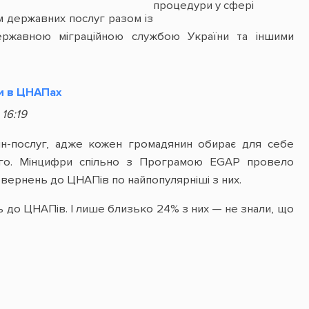
процедури у сфері
земельних відносин
м державних послуг разом із
Мінцифри обстежує
Державною міграційною службою України та іншими
ЦНАПи на безбар’єрність
и в ЦНАПах
16:19
йн-послуг, адже кожен громадянин обирає для себе
ого. Мінцифри спільно з Програмою EGAP провело
 звернень до ЦНАПів по найпопулярніші з них.
ь до ЦНАПів. І лише близько 24% з них — не знали, що