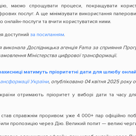
ію, маємо спрощувати процеси, покращувати користу
фрових послуг. А ще мінімізувати використання паперо
о онлайн-послуги та вчити користуватися ними.
ня доступний
за посиланням
.
я виконала Дослідницька агенція Fama за сприяння Про
 замовлення Міністерства цифрової трансформації.
захисниці матимуть пріоритетні дати для шлюбу онла
рансформації України
, опубліковано 04 квітня 2025 року о
України отримають пріоритет у виборі дати та часу д
тав справжнім проривом: уже 4 000+ пар офіційно побр
били пропозицію через Дію. Великий попит — великі черги