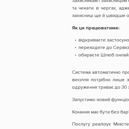
Захисникам і захисницям
та чекати в чергах, ад
захисниці ще й швидше о
Як це працюватиме:
відкриваєте застосуно
переходите до Сервісі
обираєте Шлюб онлай
Система автоматично про
весілля потрібно лише 
одруження триває до 30 х
Запустимо новий функціо
Кохання має бути без бар’
Послугу реалізує Мініст