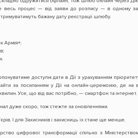
 складно одружитися офлайн, тож шлюб онлайн через Дію
же весь процес — від заяви до розпису — в одному зас
тримуватимуть бажану дату реєстрації шлюбу.
к Армія+;
в;
н.
понуватиме доступні дати в Дії з урахуванням пріорите
зайти за посиланням у Дії на онлайн-церемонію, де н
вилин. Усе, що від вас потрібно, — смартфон та інтернет.
нал дуже скоро, тож стежте за оновленнями.
єрів. І для Захисників і захисниць їх стане ще менше.
ерство цифрової трансформації спільно з Міністерство