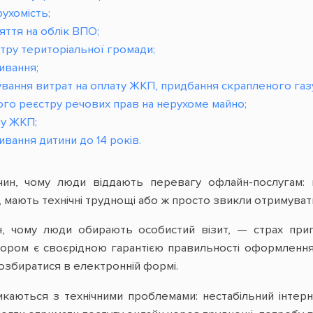
ухомість;
яття на облік ВПО;
тру територіальної громади;
ивання;
вання витрат на оплату ЖКП, придбання скрапленого газу
ого реєстру речових прав на нерухоме майно;
ту ЖКП;
ивання дитини до 14 років.
чин, чому люди віддають перевагу офлайн-послугам: 
 мають технічні труднощі або ж просто звикли отримуват
, чому люди обирають особистий візит, — страх прип
атором є своєрідною гарантією правильності оформленн
розбиратися в електронній формі.
каються з технічними проблемами: нестабільний інтерн