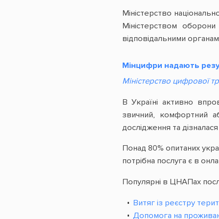
Міністерство національн
Міністерством оборони
відповідальними органам
Мінцифри надають резу
Міністерство цифрової т
В Україні активно впро
звичний, комфортний а
дослідження та дізналася
Понад 80% опитаних украї
потрібна послуга є в онлай
Популярні в ЦНАПах посл
Витяг із реєстру тери
Допомога на проживан