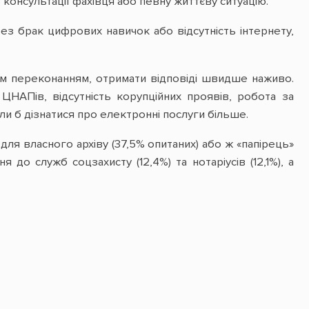
 консультації фахівця або певну життєву ситуацію.
ез брак цифрових навичок або відсутність інтернету,
нім переконанням, отримати відповіді швидше наживо.
НАПів, відсутність корупційних проявів, робота за
іли б дізнатися про електронні послуги більше.
ля власного архіву (37,5% опитаних) або ж «папірець»
до служб соцзахисту (12,4%) та нотаріусів (12,1%), а