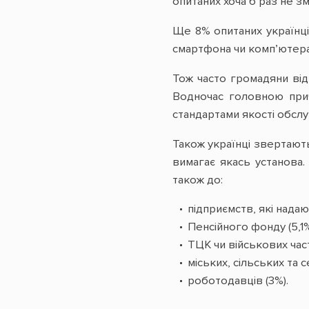
опитаних хоча б раз не з
Ще 8% опитаних українці
смартфона чи комп’ютера
Тож часто громадяни від
Водночас головною прич
стандартами якості обслуг
Також українці звертают
вимагає якась установа.
також до:
підприємств, які надаю
Пенсійного фонду (5,1%
ТЦК чи військових част
міських, сільських та 
роботодавців (3%).