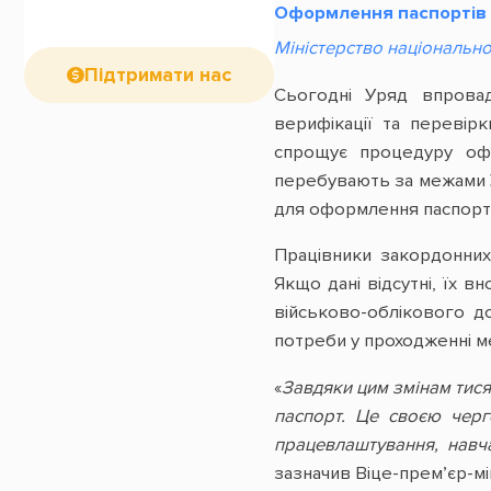
Оформлення паспортів з
Міністерство національно
Підтримати нас
Сьогодні Уряд впровад
верифікації та перевір
спрощує процедуру офо
перебувають за межами У
для оформлення паспорта
Працівники закордонних
Якщо дані відсутні, їх в
військово-облікового 
потреби у проходженні ме
«
Завдяки цим змінам тис
паспорт. Це своєю чер
працевлаштування, навч
зазначив Віце-прем’єр-мі