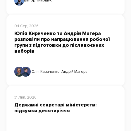
Віктор Тимощук
04 Сер, 2026
Юлія Кириченко та Андрій Магера
розповіли про напрацювання робочої
групи з підготовки до післявоєнних
виборів
Юлія Кириченко
,
Андрій Магера
31 Лип, 2026
Державні секретарі міністерств:
підсумки десятиріччя