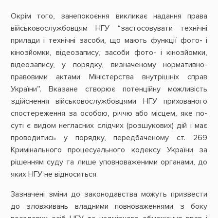
Окрім того, занепокоєння викликає надання права
військовослужбовцям НГУ “застосовувати технічні
прилади і технічні засоби, що мають функції фото- і
кінозйомки, відеозапису, засоби фото- і кінозйомки,
відеозапису, у порядку, визначеному нормативно-
правовими актами Міністерства внутрішніх справ
України”. Вказане створює потенційну можливість
здійснення військовослужбовцями НГУ прихованого
спостереження за особою, річчю або місцем, яке по-
суті є видом негласних слідчих (розшукових) дій і має
проводитись у порядку, передбаченому ст. 269
Кримінального процесуального кодексу України за
рішенням суду та лише уповноваженими органами, до
яких НГУ не відноситься.
Зазначені зміни до законодавства можуть призвести
до зловживань владними повноваженнями з боку