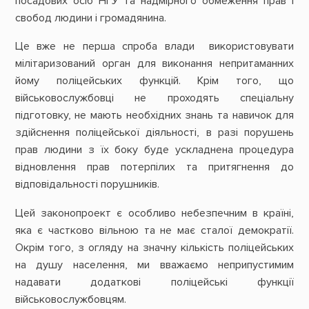
посадових осіб НГУ та надмірного обмеження прав і
свобод людини і громадянина.
Це вже не перша спроба влади використовувати
мілітаризований орган для виконання непритаманних
йому поліцейських функцій. Крім того, що
військовослужбовці не проходять спеціальну
підготовку, не мають необхідних знань та навичок для
здійснення поліцейської діяльності, в разі порушень
прав людини з їх боку буде ускладнена процедура
відновлення прав потерпілих та притягнення до
відповідальності порушників.
Цей законопроект є особливо небезпечним в країні,
яка є частково вільною та не має сталої демократії.
Окрім того, з огляду на значну кількість поліцейських
на душу населення, ми вважаємо неприпустимим
надавати додаткові поліцейські функції
військовослужбовцям.