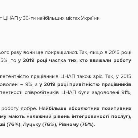
 ЦНАП у 30-ти найбільших містах України.
ього разу вони ще покращилися. Так, якщо в 2015 році
 5%, то
у 2019 році частка тих, хто вважали роботу
етентністю працівників ЦНАП також зріс. Так, у 2015
доволені – 9%, а
у 2019 році привітністю працівників
тентності співробітників ЦНАП були задоволені 91%,
о роботу добре.
Найбільше абсолютних позитивних
му мають належний рівень інтегрованості послуг),
ві (76%), Луцьку (76%), Рівному (75%).