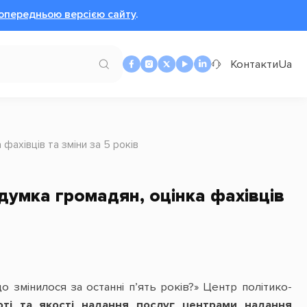
опередньою версією сайту
.
Контакти
Ua
 фахівців та зміни за 5 років
 думка громадян, оцінка фахівців
що змінилося за останні п’ять років?» Центр політико-
оті та якості надання послуг центрами надання