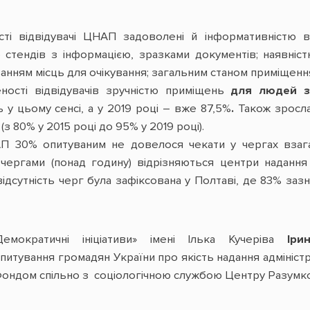
сті відвідувачі ЦНАП задоволені й інформативністю в
ю стендів з інформацією, зразками документів; наявніс
нням місць для очікування; загальним станом приміщенн
ності відвідувачів зручністю приміщень
для людей з
ь у цьому сенсі, а у 2019 році – вже 87,5%
.
Також зросла
(з 80% у 2015 році до 95% у 2019 році).
П 30% опитуваним не довелося чекати у чергах взага
чергами (понад годину) відрізняються центри надання
ідсутність черг була зафіксована у Полтаві, де 83% зазн
мократичні ініціативи» імені Ілька Кучеріва
Іри
итування громадян України про якість надання адміністр
ондом спільно з соціологічною службою Центру Разумков