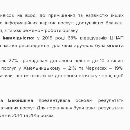
ивісок на вході до приміщення та наявністю інших
тю інформаційних карток послуг; доступністю бланків,
я, а також режимом роботи органу.
 інвалідністю:
у 2015 році 68% відвідувачів ЦНАП
 частка респондентів, для яких зручною була
оплата
лі. 27% громадянам довелося чекати до 10 хвилин.
 послуг у Хмельницькому – 21% та Черкасах – 19%.
ачили, що їм взагалі не довелося стояти у черзі, щоб
на Бекешкіна
презентувала основні результати
ативних послуг. Для порівняння були взяті результати
а в 2014 та 2015 роках.