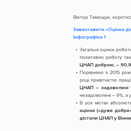
Віктор Тимощук, коротко 
Завантажити «Оцінка дія
Інфографіка 1
Загальні оцінки робот
позитивно роботу так
ЦНАП доброю, – 90,9%,
Порівняно з 2015 рок
році привітністю прац
ЦНАП – задоволені 
незадоволені – 9%, а у
В усіх містах абсолю
оцінок («дуже добре
дістали ЦНАП у Вінниц