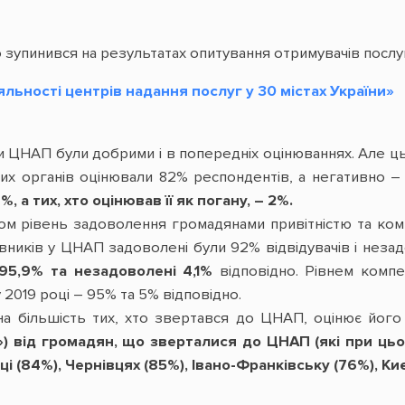
зупинився на результатах опитування отримувачів послуг
льності центрів надання послуг у 30 містах України»
и ЦНАП були добрими і в попередніх оцінюваннях. Але ц
их органів оцінювали 82% респондентів, а негативно –
 а тих, хто оцінював її як погану, – 2%.
ом рівень задоволення громадянами привітністю та комп
івників у ЦНАП задоволені були 92% відвідувачів і неза
95,9% та незадоволені 4,1%
відповідно. Рівнем компе
 2019 році – 95% та 5% відповідно.
тна більшість тих, хто звертався до ЦНАП, оцінює йог
») від громадян, що зверталися до ЦНАП (які при цьо
і (84%), Чернівцях (85%), Івано-Франківську (76%), Киє