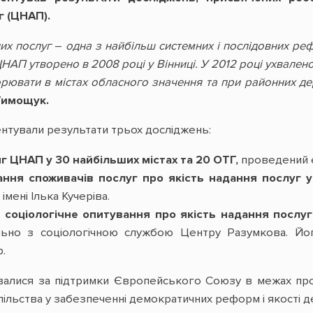
г (ЦНАП).
них послуг
–
одна з найбільш системних і послідовних ре
НАП утворено в 2008 році у Вінниці. У 2012 році ухвалено
рювати в містах обласного значення та при районних де
Тимощук.
нтували результати трьох досліджень:
нг ЦНАП у 30 найбільших містах та
2
0 ОТГ,
проведений 
ання споживачів послуг про якість надання послуг 
імені Ілька Кучеріва.
 соціологічне опитування про якість надання послу
пільно з соціологічною службою Центру Разумкова. Йо
.
ювалися за підтримки Європейського Союзу в межах п
ільства у забезпеченні демократичних реформ і якості д