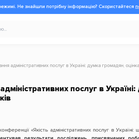
режимі.
Не знайшли потрібну інформацію?
Cкористайтеся
п
ання адміністративних послуг в Україні: думка громадян, оцінка
адміністративних послуг в Україні:
ків
конференції «Якість адміністративних послуг в Україні: 
ентував результати досліджень, присвячених роб