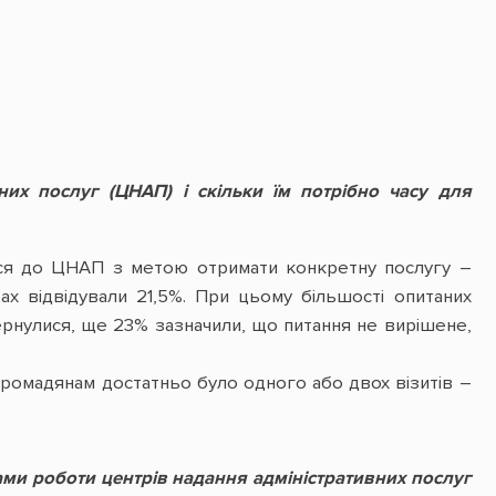
их послуг (ЦНАП) і скільки їм потрібно часу для
лася до ЦНАП з метою отримати конкретну послугу –
тах відвідували 21,5%. При цьому більшості опитаних
вернулися, ще 23% зазначили, що питання не вирішене,
громадянам достатньо було одного або двох візитів –
ами роботи центрів надання адміністративних послуг