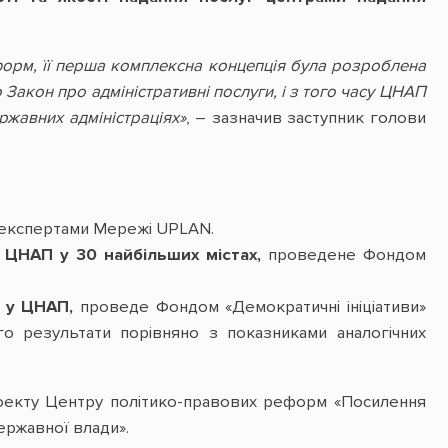
форм, її перша комплексна концепція була розроблена
 Закон про адміністративні послуги, і з того часу ЦНАП
ржавних адміністраціях»
, – зазначив заступник голови
експертами Мережі UPLAN.
у ЦНАП у 30 найбільших містах,
проведене Фондом
г у ЦНАП,
проведе Фондом «Демократичні ініціативи»
го результати порівняно з показниками аналогічних
роекту Центру політико-правових реформ «Посилення
ержавної влади».