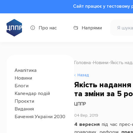
Сайт працює у тестовому 
Про нас
Напрями
Головна
Новини
Якість над
Аналітика
Назад
Новини
Якість надання 
Блоги
та зміни за 5 ро
Календар подій
Проєкти
ЦППР
Видання
04 Вер, 2019
Бачення України 2030
4 вересня
під час прес-
правових реформ
през