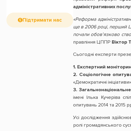
адміністративних послу
«Реформа адміністратив
Підтримати нас
ще в 2006 році, перший Ц
почали обов’язково ство
правління ЦППР
Віктор 
Сьогодні експерти презе
1. Експертний монітори
2. Соціологічне опитув
«Демократичні ініціативи» 
3. Загальнонаціональне
імені Ілька Кучеріва с
опитувань 2014 та 2015 рр
Усі дослідження здійсн
ролі громадянського сусп