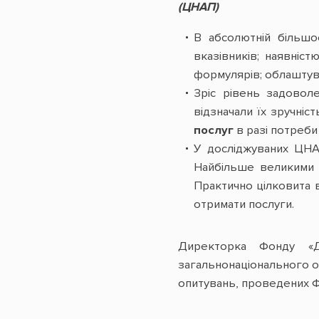
(ЦНАП)
В абсолютній більшо
вказівників; наявніст
формулярів; облаштува
Зріс рівень задоволе
відзначали їх зручніст
послуг
в разі потреби 
У досліджуваних ЦНА
Найбільше великими 
Практично цілковита в
отримати послуги.
Директорка Фонду «Де
загальнонаціонального оп
опитувань, проведених Ф