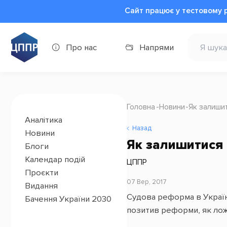
Сайт працює у тестовому 
Про нас
Напрями
Головна
Новини
Як залишит
Аналітика
Назад
Новини
Як залишитися 
Блоги
Календар подій
ЦППР
Проєкти
07 Вер, 2017
Видання
Судова реформа в Україні 
Бачення України 2030
позитив реформи, як лож