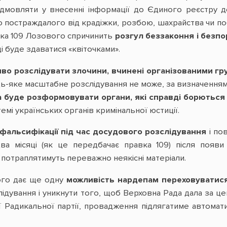
ідмовляти у внесенні інформації до Єдиного реєстру д
 постраждалого від крадіжки, розбою, шахрайства чи поб
ка 109 Лозового спричинить
розгул беззаконня і безпо
і буде здаватися «квіточками».
во розслідувати злочини, вчинені організованими груп
дь-яке масштабне розслідування не може, за визначенням
 буде розформовувати органи, які справді борються 
емі українських органів кримінальної юстиції.
фальсифікації під час досудового розслідування
і пов
два місяці (як це передбачає правка 109) після поя
 потраплятимуть переважно неякісні матеріали.
го дає ще одну
можливість нардепам переховуватися
лідування і уникнути того, щоб Верховна Рада дала за цей
ї Радикальної партії, провадження підлягатиме автомат