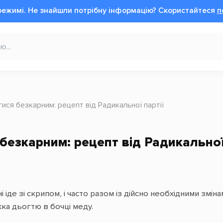
режимі.
Не знайшли потрібну інформацію?
Cкористайтеся
п
ися безкарним: рецепт від Радикальної партії
безкарним: рецепт від Радикальної
іде зі скрипом, і часто разом із дійсно необхідними змін
ка дьогтю в бочці меду.