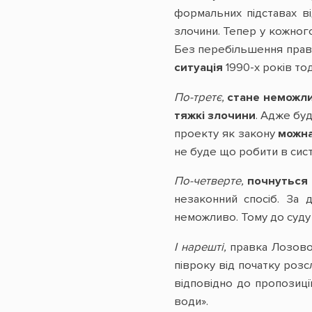
формальних підставах в
злочини. Тепер у кожного
Без перебільшення прав
ситуація
1990-х років тод
По-третє,
стане неможли
тяжкі злочини
. Адже бу
проекту як закону
можна
не буде що робити в сист
По-четверте,
почнуться 
незаконний спосіб. За 
неможливо. Тому до суду
І нарешті,
правка Лозово
півроку від початку розс
відповідно до пропозиці
води».