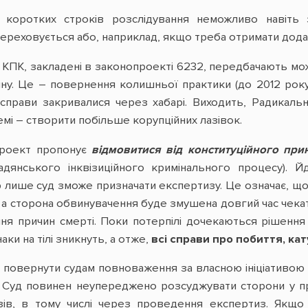
 коротких строків розслідування неможливо навіть 
ереховується або, наприклад, якщо треба отримати додат
07 КПК, закладені в законопроекті 6232, передбачають м
ину. Це – повернення колишньої практики (до 2012 рок
справи закривалися через хабарі. Виходить, Радикальн
емі – створити побільше корупційних лазівок.
проект пропонує
відмовитися від конституційного при
адянського інквізиційного кримінального процесу). 
лише суд зможе призначати експертизу. Це означає, що
 а сторона обвинувачення буде змушена довгий час чекат
ня причин смерті. Поки потерпілі дочекаються рішення
ки на тілі зникнуть, а отже,
всі справи про побиття, ка
повернути судам повноваження за власною ініціативою 
. Суд повинен неупереджено розсуджувати сторони у п
ів, в тому числі через проведення експертиз. Якщо