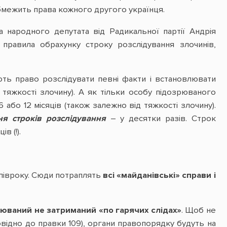
бмежить права кожного другого українця.
народного депутата від Радикальної партії Андрія
правила обрахунку строку розслідування злочинів,
ть право розслідувати певні факти і встановлювати
д тяжкості злочину). А як тільки особу підозрюваного
бо 12 місяців (також залежно від тяжкості злочину).
ня строків розслідування
– у десятки разів. Строк
в (!).
 півроку. Сюди потраплять
всі «майданівські» справи і
рюваний не затриманий «по гарячих слідах»
. Щоб не
повідно до правки 109), органи правопорядку будуть на