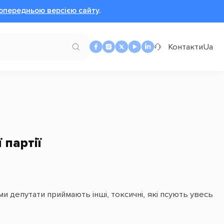
опередньою версією сайту
.
Контакти
Ua
 партії
ами депутати приймають інші, токсичні, які псують увесь