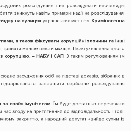
осудових розслідувань і не розслідувати неочевидні
иття зникнуть навіть примарні надії на розслідування.
рядку на вулицях
українських міст і сіл.
Криміногенна
ами, а також фіксувати корупційні злочини та інші
, тривати менше шести місяців. Після ухвалення цього
з корупцією, – НАБУ і САП
. З таким регулюванням їм
сюдне засудження осіб на підставі доказів, зібраних в
ви підозрюваного завершити серйозне розслідування
 за своїм імунітетом
. Їм буде достатньо перечекати
 час згоду на притягнення до відповідальності. І тоді,
ичному закриттю, а народний депутат «вийде сухим із