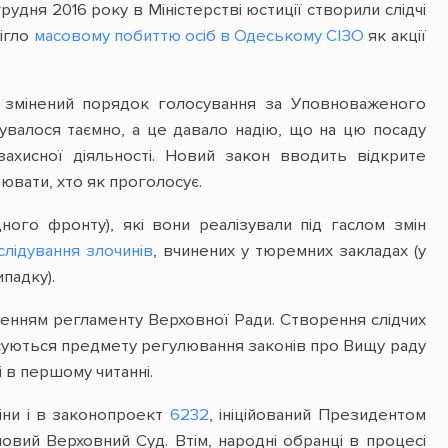
грудня 2016 року в Міністерстві юстиції створили слідчі
бігло
масовому побиттю осіб в Одеському СІЗО
як акції
 змінений порядок голосування за Уповноваженого
увалося таємно, а це давало надію, що на цю посаду
захисної діяльності. Новий закон вводить відкрите
ювати, хто як проголосує.
ного фронту), які вони реалізували під гаслом змін
слідування злочинів
, вчинених у тюремних закладах (у
падку).
ушенням регламенту Верховної Ради. Створення слідчих
осуються предмету регулювання законів про Вищу раду
і в першому читанні.
іни і в законопроект
6232
, ініційований Президентом
овий Верховний Суд. Втім, народні обранці в процесі