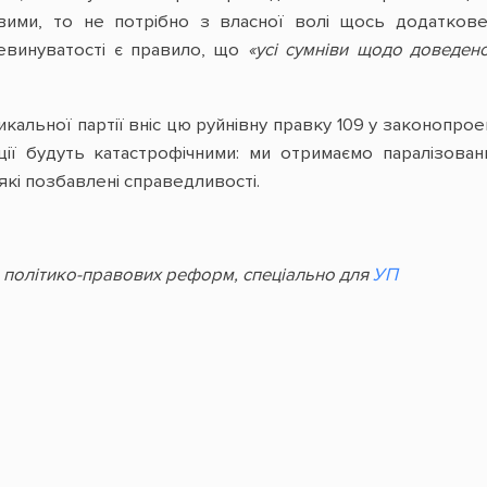
ими, то не потрібно з власної волі щось додаткове
евинуватості є правило, що
«усі сумніви щодо доведено
кальної партії вніс цю руйнівну правку 109 у законопро
ції будуть катастрофічними: ми отримаємо паралізован
кі позбавлені справедливості.
 політико-правових реформ, спеціально для
УП