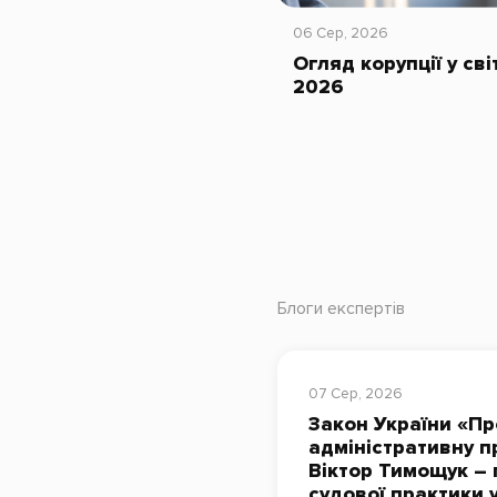
06 Сер, 2026
Огляд корупції у сві
2026
Блоги експертів
07 Сер, 2026
Закон України «Пр
адміністративну п
Віктор Тимощук – 
судової практики 