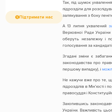
Так, під шумок ухваленн
підрозділи для розслідува
залякування з боку пеніт
Підтримати нас
А 13 липня ухвалений
з
Верховної Ради України 
оберуть незалежну і по
голосування за кандидаті
Згадані зміни є забага
законодавства про прав
першому випадку), і
можл
Не кажучи вже про те, що
підрозділів в Мін’юсті 
правосуддя і Конституційн
Захопившись законодавч
України. Важливість цьо