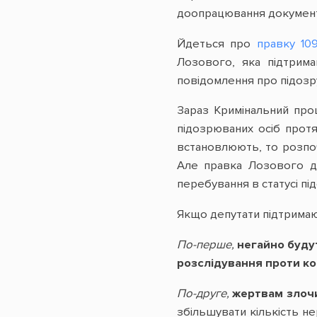
доопрацювання документу
Йдеться про
правку 10
Лозового, яка підтрима
повідомлення про підозр
Зараз Кримінальний про
підозрюваних осіб протя
встановлюють, то розпоч
Але правка Лозового д
перебування в статусі під
Якщо депутати підтримаю
По-перше,
негайно буду
розслідування проти ко
По-друге,
жертвам злочи
збільшувати кількість не