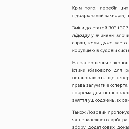
Крім того, перебіг цих
підозрюваний захворів, п
Зміни до статей 303 і 3
підозру
у вчиненні злоч
справ, коли дуже часто 
корупцією в судовій сист
На завершення законо
істини (базового для р
встановлюють, що тепер 
права залучати експерта,
зокрема для встановлен
зняття ушкоджень, їх озна
Також Лозовий пропонує 
як незалежного арбітра
збору додаткових доказ