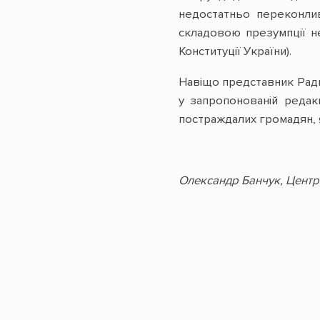
недостатньо переконлив
складовою презумпції н
Конституції України).
Навіщо представник Ради
у запропонованій редак
постраждалих громадян, я
Олександр Банчук, Центр