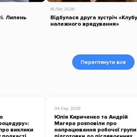
16 Лип, 2026
ті. Липень
Відбулася друга зустріч «Клуб
належного врядування»
Переглянути все
04 Сер, 2026
о
Юлія Кириченко та Андрій
роцедуру»:
Магера розповіли про
про виклики
напрацювання робочої групи
у подкасті
підготовки до післявоєнних