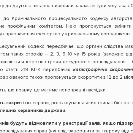
 до другого читання вирішили закласти туди міну, яка о
9
до Кримінального процесуального кодексу авторства 
на профільним комітетом. Нею пропонується змінити 
у і призначення експертиз у кримінальному провадженні.
цесуальний кодекс передбачає, що органи слідства маю
гом таких строків – 2, 3, 5 10 чи 15 років (залежно ві
инаються короткі строки досудового розслідування – 6 а
о статті 219 КПК передбачає
катастрофічне скорочен
озрюваного також пропонується скоротити з 12 до 2 місяці
ть цю правку, це матиме непоправні наслідки.
ть закриті
всі справи, розслідування яких триває більше
лишніх керівників держави
.
нів будуть відмовляти у реєстрації заяв, якщо підоз
розслідуваних справ (які слід завершити за півроку від