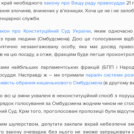
я край необхідного
закону про Вищу раду правосуддя
21 
ння злочинів, вчинених у в’язницях. Хоча це не і не запо
енціарної служби.
акон про Конституційний Суд України
, яким одночасно
з прав людини (Омбудсмена). Досі це голосування відб
літично незаангажовану особу, яка має досвід право
в на цю посаду, а отже, фракціям буде легше проконтрол
нками найбільших парламентських фракцій (БПП і Народ
осуддя. Насправді ж – ми отримали
параліч системи роз
ивість обрання кишенькового Омбудсмена
(в другому ви
 всі ці зміни ухвалені в неконституційний спосіб з пор
і порядок голосування за Омбудсмена жодним чином не ст
ий Суд. Крім того, проголосовані пропозиції були відсутн
им шулерством, депутати заклали вкрай небезпечні зм
го закону очевидна: без нього не зможе запрацювати н