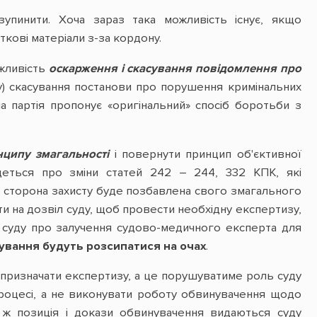
зупинити. Хоча зараз така можливість існує, якщо
кові матеріали з-за кордону.
ожливість
оскарження і скасування повідомлення про
у) скасування постанови про порушення кримінальних
а партія пропонує «оригінальний» спосіб боротьби з
нципу змагальності
і повернути принцип об'єктивної
Йдеться про зміни статей 242 – 244, 332 КПК, які
 сторона захисту буде позбавлена свого змагального
и на дозвіл суду, щоб провести необхідну експертизу,
 суду про залучення судово-медичного експерта для
тування будуть розсипатися на очах
.
призначати експертизу, а це порушуватиме роль суду
роцесі, а не виконувати роботу обвинувачення щодо
 ж позиція і докази обвинувачення видаються суду