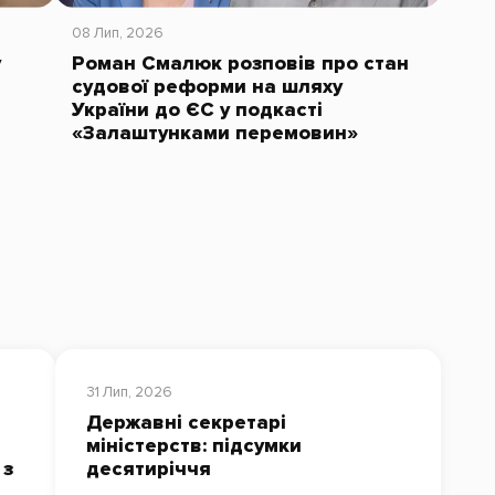
08 Лип, 2026
у
Роман Смалюк розповів про стан
судової реформи на шляху
України до ЄС у подкасті
«Залаштунками перемовин»
31 Лип, 2026
Державні секретарі
міністерств: підсумки
 з
десятиріччя