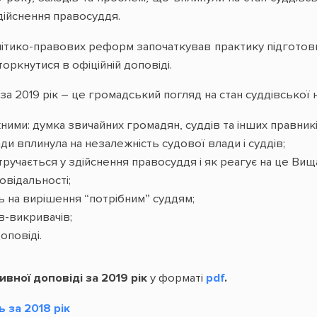
дійснення правосуддя.
ітико-правових реформ започаткував практику підготов
оркнутися в офіційній доповіді.
а 2019 рік – це громадський погляд на стан суддівської н
ними: думка звичайних громадян, суддів та інших правникі
ади вплинула на незалежність судової влади і суддів;
втручається у здійснення правосуддя і як реагує на це Ви
овідальності;
 на вирішення “потрібним” суддям;
в-викривачів;
оповіді.
вної доповіді за 2019 рік
у форматі
pdf
.
 за 2018 рік