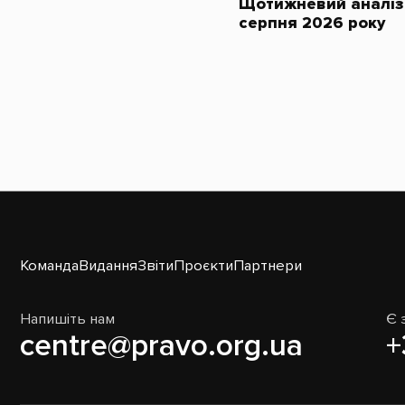
Щотижневий аналіз 
серпня 2026 року
Команда
Видання
Звіти
Проєкти
Партнери
Напишіть нам
Є 
centre@pravo.org.ua
+