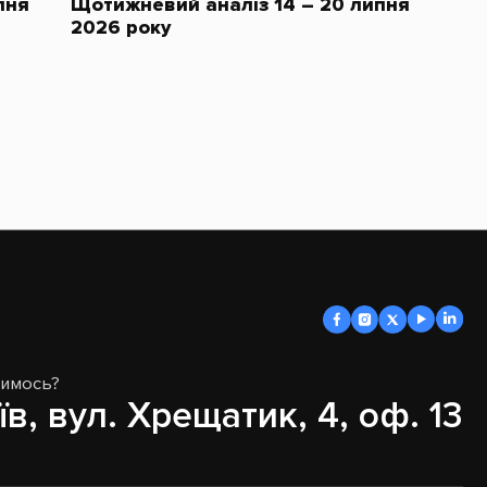
пня
Щотижневий аналіз 14 – 20 липня
2026 року
димось?
їв, вул. Хрещатик, 4, оф. 13