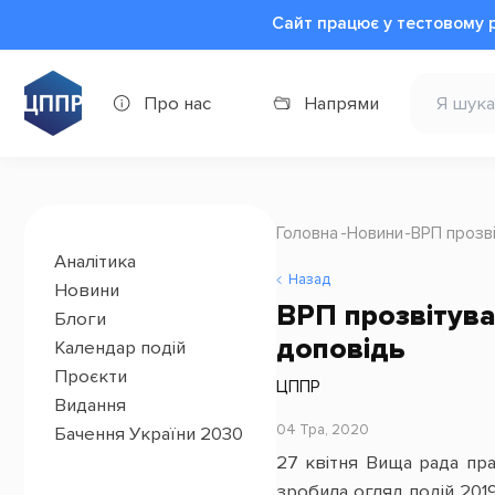
Сайт працює у тестовому 
Про нас
Напрями
Головна
Новини
ВРП прозв
Аналітика
Назад
Новини
ВРП прозвітува
Блоги
доповідь
Календар подій
Проєкти
ЦППР
Видання
04 Тра, 2020
Бачення України 2030
27 квітня Вища рада п
зробила огляд подій 2019