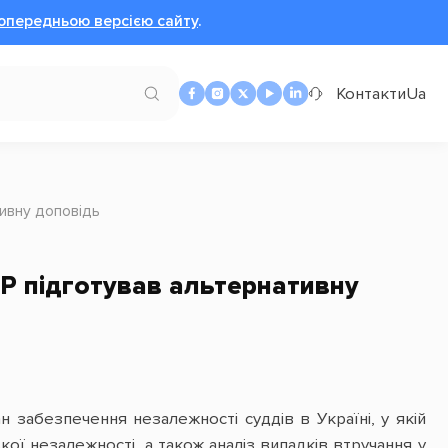
опередньою версією сайту
.
Контакти
Ua
тивну доповідь
ПР підготував альтернативну
н забезпечення незалежності суддів в Україні, у якій
кої незалежності, а також аналіз випадків втручання у