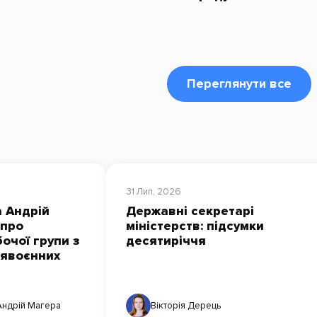
Переглянути все
31 Лип, 2026
 Андрій
Державні секретарі
 про
міністерств: підсумки
очої групи з
десятиріччя
лявоєнних
Андрій Магера
Вікторія Дерець