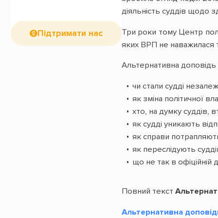
діяльність суддів щодо з
Три роки тому Центр пол
Підтримати нас
яких ВРП не наважилася т
Альтернативна доповідь з
чи стали судді незалеж
як зміна політичної вл
хто, на думку суддів, 
як судді уникають відп
як справи потрапляють
як переслідують судді
що не так в офіційній д
Повний текст
Альтернати
Альтернативна доповідь