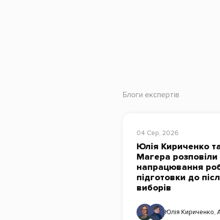
Блоги експертів
04 Сер, 2026
Юлія Кириченко та
Магера розповіли
напрацювання роб
підготовки до піс
виборів
Юлія Кириченко
,