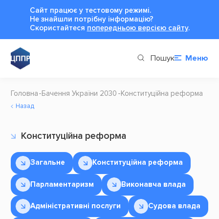
Сайт працює у тестовому режимі.
Не знайшли потрібну інформацію?
Cкористайтеся
попередньою версією сайту
.
Пошук
Меню
Головна
Бачення України 2030
Конституційна реформа
Назад
Конституційна реформа
Загальне
Конституційна реформа
Парламентаризм
Виконавча влада
Адміністративні послуги
Судова влада