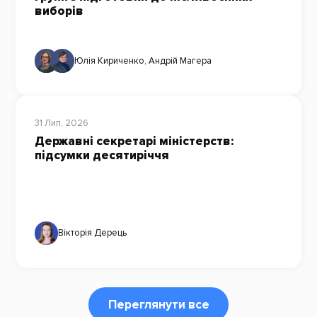
виборів
Юлія Кириченко
,
Андрій Магера
31 Лип, 2026
Державні секретарі міністерств:
підсумки десятиріччя
Вікторія Дерець
Переглянути все