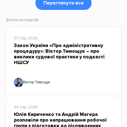
Переглянути все
Блоги експертів
07 Сер, 2026
Закон України «Про адміністративну
процедуру»: Віктор Тимощук – про
виклики судової практики у подкасті
НШСУ
Віктор Тимощук
04 Сер, 2026
Юлія Кириченко та Андрій Магера
розповіли про напрацювання робочої
групи з підготовки до післявоєнних