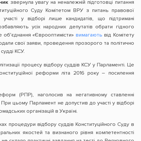
ник
звернула увагу на неналежній підготовці питання
ституційного Суду Комітетом ВРУ з питань правової
участі у відборі лише кандидатів, що підтримані
збавляють усіх народних депутатів обрати гідного
е об’єднання «Єврооптимісти»
вимагають
від Комітету
подали свої заяви, проведення прозорого та політично
судді КСУ.
літизації процесу відбору суддів КСУ у Парламенті. Це
нституційної реформи літа 2016 року – посилення
реформ (РПР), наголосив на негативному ставленні
. При цьому Парламент не допустив до участі у відборі
мадських організацій в Україні.
жах процедури відбору суддів Конституційного Суду в
оральних якостей та визнаного рівня компетентності
є не склало практичні завдання на тесті до Верховного