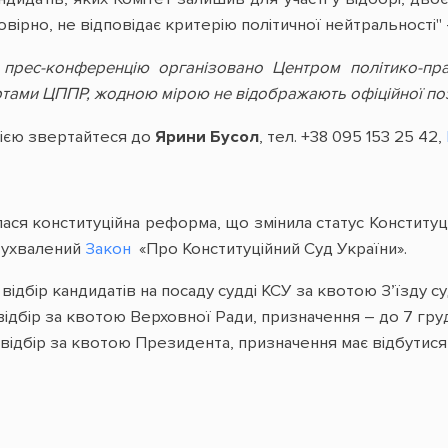
овірно, не відповідає критерію політичної нейтральності"
:
прес-конференцію організовано Центром політико-пр
ртами ЦППР, жодною мірою не відображають офіційної по
ією звертайтеся до
Ярини Бусол
, тел. +38 095 153 25 42,
лася конституційна реформа, що змінила статус Конституц
у ухвалений
Закон
«Про Конституційний Суд України».
ідбір кандидатів на посаду судді КСУ за квотою З’їзду су
ідбір за квотою Верховної Ради, призначення – до 7 гру
відбір за квотою Президента, призначення має відбутися