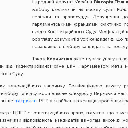
Народний депутат України
Вікторія Пташ
відбору кандидатів на посаду судді Кон
політики та правосуддя. Допущення до 
парламентськими фракціями фактично по
суддю Конституційного Суду. Міжфракційн
розгляду документів усіх кандидатів, що 
незалежного відбору кандидатів на посаду 
Також
Кириченко
акцентувала увагу на по
ік від задекларованої саме цим Парламентом мети ко
ного Суду.
ник адвокаційного напрямку Реанімаційного пакету 
відбору та відсутності власне конкурсу у Верховній Раді
раніше
підтримав
РПР як найбільша коаліція провідних гро
сперт ЦППР з конституційного права, відмітив, що в ме
визначити відповідність кандидатів вимогам високих м
ндидатів, яких Комітет залишив для участі у відборі, дво