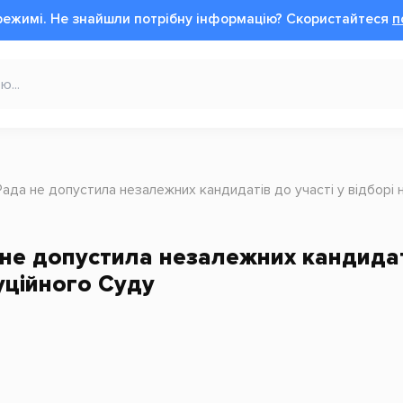
режимі.
Не знайшли потрібну інформацію?
Cкористайтеся
п
Рада не допустила незалежних кандидатів до участі у відборі 
не допустила незалежних кандидаті
уційного Суду