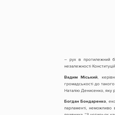
– рух в протилежний б
незалежності Конституцій
Вадим Міський
, керів
громадськості до такого 
Наталію Денисенко, яку 
Богдан Бондаренко
, ек
парламенті, неможливо 
правника. "З чотирьох ка