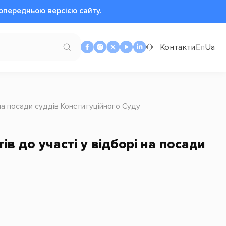
опередньою версією сайту
.
Контакти
En
Ua
на посади суддів Конституційного Суду
в до участі у відборі на посади