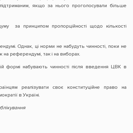
підтриманим, якщо за нього проголосували більше
думу за принципом пропорційності щодо кількості
думі. Однак, ці норми не набудуть чинності, поки не
на референдумі, так і на виборах.
ій формі набувають чинності після введення ЦВК в
аїнцям реалізувати своє конституційне право на
ратії в Україні.
ублікування