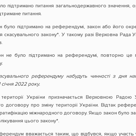
о підтримано питання загальнодержавного значення, ор
ідтримане питання.
 було підтримано на референдумі, закон або його окре
 скасувального закону*. У такому разі Верховна Рада Ук
.
н не було підтримано на референдумі, повторно це 
у.
сувального референдуму набудуть чинності з дня на
1 січня 2022 року.
території України призначається Верховною Радою 
го договору про зміну території України. Відтак рефе
ратифікацію міжнародного договору. Якщо закон було зат
блікування цього закону*.
еферендум вважається таким, що відбувся, якщо участь