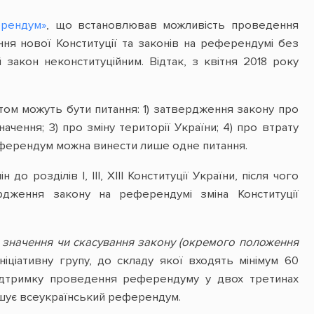
ерендум»
, що встановлював можливість проведення
я нової Конституції та законів на референдумі без
закон неконституційним. Відтак, з квітня 2018 року
ом можуть бути питання: 1) затвердження закону про
значення; 3) про зміну території України; 4) про втрату
еферендум можна винести лише одне питання.
розділів І, ІІІ, XIII Конституції України, після чого
дження закону на референдумі зміна Конституції
 значення чи скасування закону (окремого положення
ціативну групу, до складу якої входять мінімум 60
 підтримку проведення референдуму у двох третинах
ошує всеукраїнський референдум.