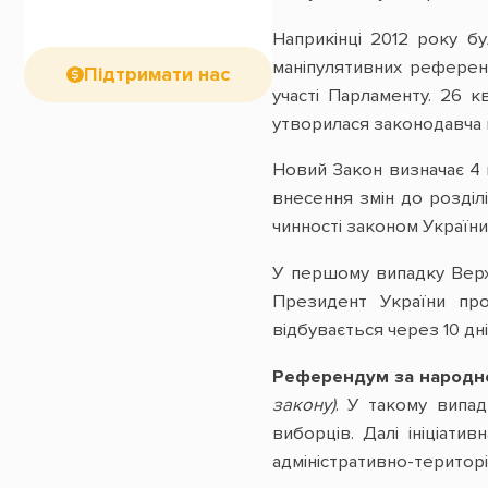
Наприкінці 2012 року б
маніпулятивних референ
Підтримати нас
участі Парламенту. 26 к
утворилася законодавча п
Новий Закон визначає 4
внесення змін до розділів
чинності законом Україн
У першому випадку Верхов
Президент України про
відбувається через 10 дн
Референдум за народно
закону)
. У такому випа
виборців. Далі ініціат
адміністративно-територ