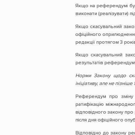
Якщо на референдумі бул
виконати (реалізувати) п
Якщо скасувальний закон
офіційного оприлюднення
редакції протягом 3 років
Якщо скасувальний зако
результатів референдум
Норми Закону щодо ска
ініціативу, але не пізніше 
Референдум про зміну 
ратифікацію міжнародно
відповідного закону про 
після дня офіційного опу
Відповідно до закону р