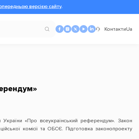
опередньою версією сайту
.
Контакти
Ua
ферендум»
н України «Про всеукраїнський референдум». Закон
ційської комісії та ОБСЄ. Підготовка законопроекту