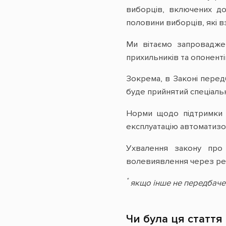
виборців, включених д
половини виборців, які вз
Ми вітаємо запровадже
прихильників та опонент
Зокрема, в Законі перед
буде прийнятий спеціальн
Норми щодо підтримки н
експлуатацію автоматизо
Ухвалення закону про 
волевиявлення через реф
*
якщо інше не передбачен
Чи була ця стаття