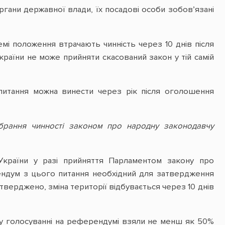
гани державної влади, їх посадові особи зобов’язані
мі положення втрачають чинність через 10 днів після
раїни не може прийняти скасований закон у тій самій
питання можна винести через рік після оголошення
брання чинності законом про народну законодавчу
України у разі прийняття Парламентом закону про
рендум з цього питання необхідний для затвердження
верджено, зміна території відбувається через 10 днів
 у голосуванні на референдумі взяли не менш як 50%