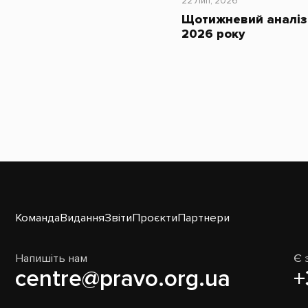
22 Лип, 2026
Щотижневий аналіз 
2026 року
Команда
Видання
Звіти
Проєкти
Партнери
Напишіть нам
Є 
centre@pravo.org.ua
+