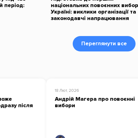
й період:
національних повоєнних вибор
Україні: виклики організації та
законодавчі напрацювання
Переглянути все
18 Лют, 2026
може
Андрій Магера про повоєнні
дразу після
вибори