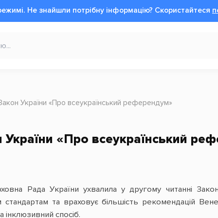
режимі.
Не знайшли потрібну інформацію?
Cкористайтеся
п
Закон України «Про всеукраїнський референдум»
н України «Про всеукраїнський ре
ховна Рада України ухвалила у другому читанні Зако
м стандартам та враховує більшість рекомендацій Вене
а інклюзивний спосіб.