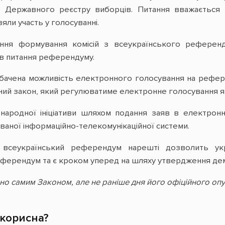
о Державного реєстру виборців. Питання вважається 
яли участь у голосуванні.
ння формування комісій з всеукраїнського референ
ів питання референдуму.
бачена можливість електронного голосування на референ
ий закон, який регулюватиме електронне голосування як 
ародної ініціативи шляхом подання заяв в електронн
ваної інформаційно-телекомунікаційної системи.
всеукраїнський референдум нарешті дозволить укр
ерендум та є кроком уперед на шляху утвердження демок
о самим Законом, але не раніше дня його офіційного оп
 корисна?