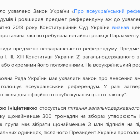
уло ухвалено Закон України «
Про всеукраїнський реф
думів і розширив предмет референдуму аж до ухваленн
вітня 2018 року Конституційний Суд України
визнав
цей 
рогалина, яка потребувала негайної реакції Парламенту.
 види предметів всеукраїнського референдуму. Предмет
 І, ІІІ, XIII Конституції України; 2) загальнодержавного 
и або окремими його положеннями. На всеукраїнський р
на Рада України має ухвалити закон про внесення змін до 
голошує всеукраїнський референдум. У разі затвер
ів після дня офіційного опублікування цього закону*.
ю ініціативою
стосується
питання загальнодержавного
дку щонайменше 300 громадян на зборах утворюють іні
ивна група має зібрати щонайменше 3 млн підписів на
іальних одиницях, після чого Президент України прогол