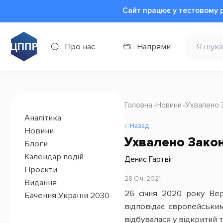
Сайт працює у тестовому 
Про нас
Напрями
Головна
Новини
Ухвалено 
Аналітика
Назад
Новини
Ухвалено Зако
Блоги
Календар подій
Денис Гартвіг
Проєкти
28 Січ, 2021
Видання
26 січня 2020 року Вер
Бачення України 2030
відповідає європейськи
відбувалася у відкритий т