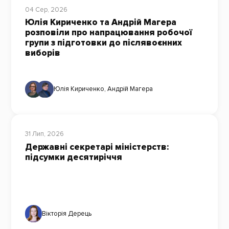
04 Сер, 2026
Юлія Кириченко та Андрій Магера
розповіли про напрацювання робочої
групи з підготовки до післявоєнних
виборів
Юлія Кириченко
,
Андрій Магера
31 Лип, 2026
Державні секретарі міністерств:
підсумки десятиріччя
Вікторія Дерець