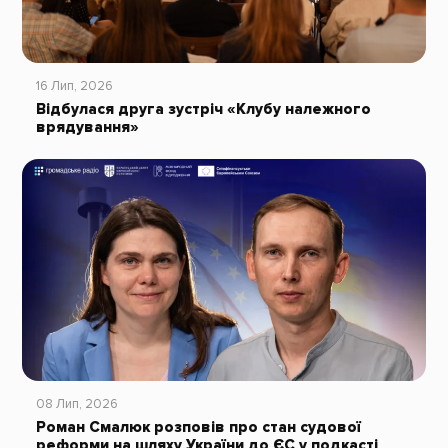
16 Лип, 2026
Відбулася друга зустріч «Клубу належного
врядування»
08 Лип, 2026
Роман Смалюк розповів про стан судової
реформи на шляху України до ЄС у подкасті