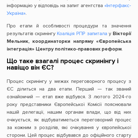
інформацію у відповідь на запит агентства
«Інтерфакс-
Україна»
.
Про етапи й особливості процедури та значення
результатів скринінгу
Коаліція РПР запитала
у
Вікторії
Мельник, координаторки напряму «Європейська
інтеграція» Центру політико-правових реформ
.
Що таке взагалі процес скринінгу і
навіщо він ЄС?
Процес скринінгу у межах переговорного процесу з
ЄС ділиться на два етапи. Перший — так званий
ознайомчий — етап вже відбувся. З лютого 2024-го
року представники Європейської Комісії пояснювали
нашій делегації, нашим органам влади, що від них
очікується, як відбуватиметься переговорний процес
за кожним з розділів, які очікування у європейської
сторони. Цей процес відбувався до офіційного старту