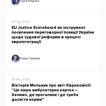
Ігор Коліушко
04 Гру, 2025
EU Justice Scoreboard як інструмент
посилення переговорної позиції України
щодо судової реформи в процесі
євроінтеграції
Роман Смалюк
18 Лис, 2025
Вікторія Мельник про звіт Єврокомісії:
“Це наша амбулаторна картка –
бачимо, де прогалини і де треба
досягти норми”