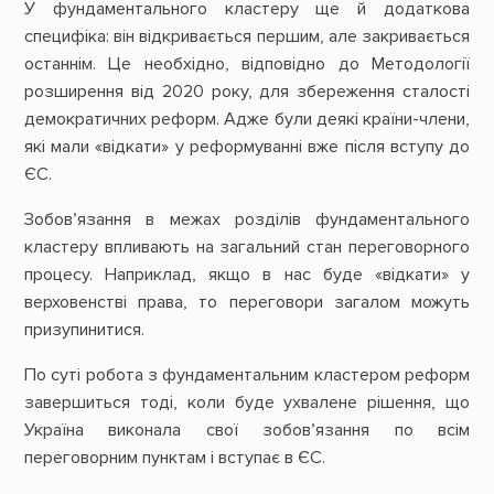
У фундаментального кластеру ще й додаткова
специфіка: він відкривається першим, але закривається
останнім. Це необхідно, відповідно до Методології
розширення від 2020 року, для збереження сталості
демократичних реформ. Адже були деякі країни-члени,
які мали «відкати» у реформуванні вже після вступу до
ЄС.
Зобовʼязання в межах розділів фундаментального
кластеру впливають на загальний стан переговорного
процесу. Наприклад, якщо в нас буде «відкати» у
верховенстві права, то переговори загалом можуть
призупинитися.
По суті робота з фундаментальним кластером реформ
завершиться тоді, коли буде ухвалене рішення, що
Україна виконала свої зобовʼязання по всім
переговорним пунктам і вступає в ЄС.