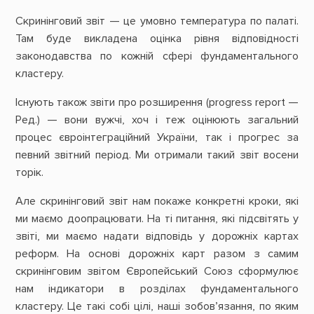
Скринінговий звіт — це умовно температура по палаті.
Там буде викладена оцінка рівня відповідності
законодавства по кожній сфері фундаментального
кластеру.
Існують також звіти про розширення (progress report —
Ред.) — вони вужчі, хоч і теж оцінюють загальний
процес євроінтеграційний України, так і прогрес за
певний звітний період. Ми отримали такий звіт восени
торік.
Але скринінговий звіт нам покаже конкретні кроки, які
ми маємо доопрацювати. На ті питання, які підсвітять у
звіті, ми маємо надати відповідь у дорожніх картах
реформ. На основі дорожніх карт разом з самим
скринінговим звітом Європейський Союз сформулює
нам індикатори в розділах фундаментального
кластеру. Це такі собі цілі, наші зобов’язання, по яким