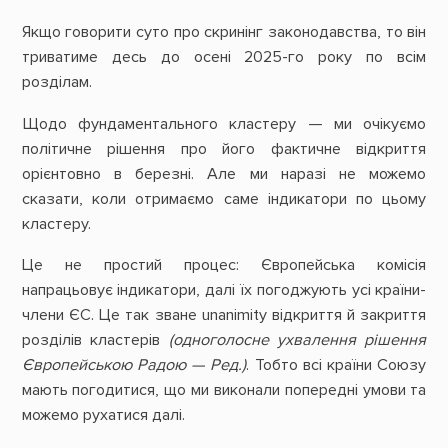
Якщо говорити суто про скринінг законодавства, то він
триватиме десь до осені 2025-го року по всім
розділам.
Щодо фундаментального кластеру — ми очікуємо
політичне рішення про його фактичне відкриття
орієнтовно в березні. Але ми наразі не можемо
сказати, коли отримаємо саме індикатори по цьому
кластеру.
Це не простий процес: Європейська комісія
напрацьовує індикатори, далі їх погоджують усі країни-
члени ЄС. Це так зване unanimity відкриття й закриття
розділів кластерів
(одноголосне ухвалення рішення
Європейською Радою — Ред.)
. Тобто всі країни Союзу
мають погодитися, що ми виконали попередні умови та
можемо рухатися далі.