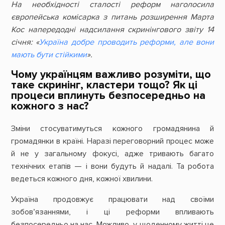
На необхідності сталості реформ наголосила
європейська комісарка з питань розширення Марта
Кос напередодні надсилання скринінгового звіту 14
січня: «
Україна добре проводить реформи, але вони
мають бути стійкими
».
Чому українцям важливо розуміти, що
таке скринінг, кластери тощо? Як ці
процеси вплинуть безпосередньо на
кожного з нас?
Зміни стосуватимуться кожного громадянина й
громадянки в країні. Наразі переговорний процес може
й не у загальному фокусі, адже тривають багато
технічних етапів — і вони будуть й надалі. Та робота
ведеться кожного дня, кожної хвилини.
Україна продовжує працювати над своїми
зобовʼязаннями, і ці реформи впливають
безпосередньо на нас. Можливо, у щоденному житті це