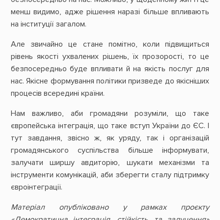
менш видимо, адже рішення наразі більше впливають
на інституції загалом.
Але звичайно це стане помітно, коли підвищиться
рівень якості ухвалених рішень, їх прозорості, то це
безпосередньо буде впливати й на якість послуг для
нас. Якісне формування політики призведе до якісніших
процесів всередині країни.
Нам важливо, аби громадяни розуміли, що таке
європейська інтеграція, що таке вступ України до ЄС. І
тут завдання, звісно ж, як уряду, так і організацій
громадянського суспільства більше інформувати,
залучати ширшу авдиторію, шукати механізми та
інструменти комунікацій, аби зберегти сталу підтримку
євроінтеграції.
Матеріал опубліковано у рамках проєкту
«Демократична інтеграція, стійкість, та залучення»