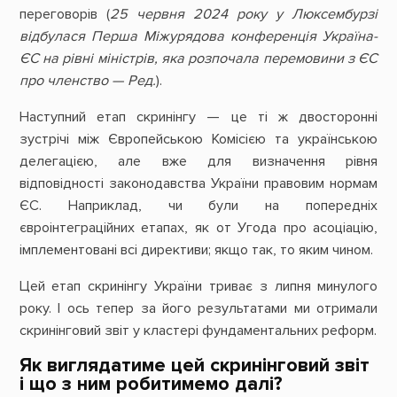
переговорів (
25 червня 2024 року у Люксембурзі
відбулася Перша Міжурядова конференція Україна-
ЄС на рівні міністрів, яка розпочала перемовини з ЄС
про членство — Ред.
).
Наступний етап скринінгу — це ті ж двосторонні
зустрічі між Європейською Комісією та українською
делегацією, але вже для визначення рівня
відповідності законодавства України правовим нормам
ЄС. Наприклад, чи були на попередніх
євроінтеграційних етапах, як от Угода про асоціацію,
імплементовані всі директиви; якщо так, то яким чином.
Цей етап скринінгу України триває з липня минулого
року. І ось тепер за його результатами ми отримали
скринінговий звіт у кластері фундаментальних реформ.
Як виглядатиме цей скринінговий звіт
і що з ним робитимемо далі?