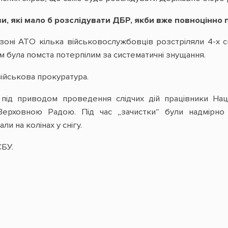
ви, які мало б розслідувати ДБР, якби вже повноцінно
 зоні АТО кілька військовослужбовців розстріляли 4-х с
м була помста потерпілим за систематичні знущання.
військова прокуратура.
 під приводом проведення слідчих дій працівники Нацп
Верховною Радою. Під час „зачистки“ були надмірно 
и на колінах у снігу.
СБУ.