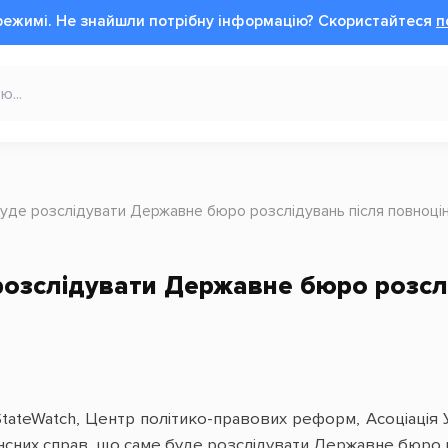
режимі.
Не знайшли потрібну інформацію?
Cкористайтеся
п
уде розслідувати Державне бюро розслідувань після повноці
озслідувати Державне бюро розслі
StateWatch, Центр політико-правових реформ, Асоціаці
ансних справ, що саме буде розслідувати Державне бюро р