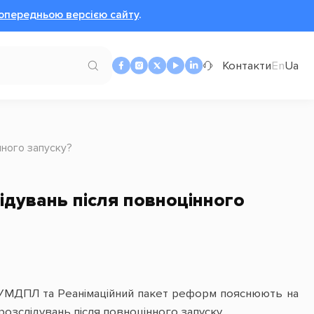
опередньою версією сайту
.
Контакти
En
Ua
нного запуску?
дувань після повноцінного
я УМДПЛ та Реанімаційний пакет реформ пояснюють на
озслідувань після повноцінного запуску.