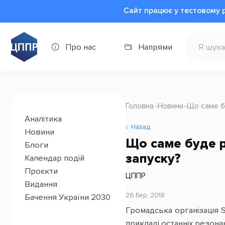
Сайт працює у тестовому 
Про нас
Напрями
Головна
Новини
Що саме б
Аналітика
Назад
Новини
Що саме буде р
Блоги
запуску?
Календар подій
Проєкти
ЦППР
Видання
26 Бер, 2018
Бачення України 2030
Громадська організація 
прикладі останніх резон