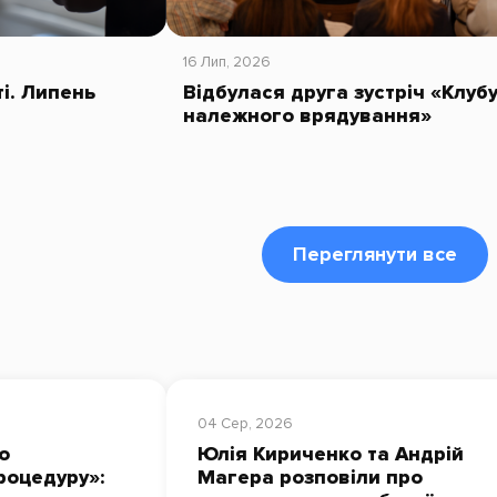
16 Лип, 2026
ті. Липень
Відбулася друга зустріч «Клуб
належного врядування»
Переглянути все
04 Сер, 2026
о
Юлія Кириченко та Андрій
роцедуру»:
Магера розповіли про