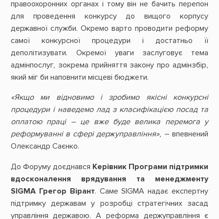
правоохоронних органах і тому він не бачить перепон
для проведення конкурсу до вищого корпусу
державної служби. Окремо варто проводити реформу
самої конкурсної процедури і достатньо її
деполітизувати. Окремої уваги заслуговує тема
адмінпослуг, зокрема прийняття закону про адмінзбір,
який міг би наповнити місцеві бюджети.
«Якщо ми відновимо і зробимо якісні конкурсні
процедури і наведемо лад з класифікацією посад та
оплатою праці – це вже буде велика перемога у
реформуванні в сфері держуправління»
, – впевнений
Олександр Саєнко.
До Форуму доєднався
Керівник Програми підтримки
вдосконалення врядування та менеджменту
SIGMA Грегор Вірант
. Саме SIGMA надає експертну
підтримку державам у розробці стратегічних засад
управління державою. А реформа держуправління є