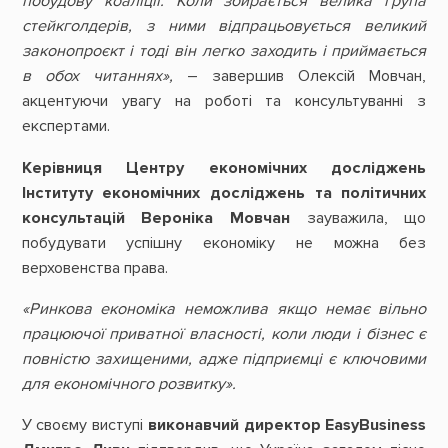
побудову коаліції. Коли збирається велика група
стейкголдерів, з ними відпрацьовується великий
законопроєкт і тоді він легко заходить і приймається
в обох читаннях»,
– завершив Олексій Мовчан,
акцентуючи увагу на роботі та консультуванні з
експертами.
Керівниця Центру економічних досліджень
Інституту економічних досліджень та політичних
консультацій Вероніка Мовчан
зауважила, що
побудувати успішну економіку не можна без
верховенства права.
«Ринкова економіка неможлива якщо немає вільно
працюючої приватної власності, коли люди і бізнес є
повністю захищеними, адже підприємці є ключовими
для економічного розвитку».
У своєму виступі
виконавчий директор EasyBusiness