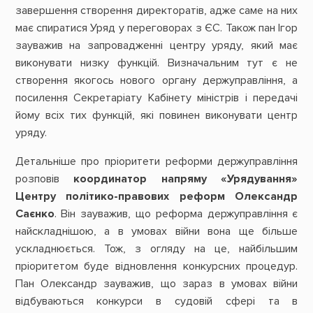
завершення створення директоратів, адже саме на них
має спиратися Уряд у переговорах з ЄС. Також пан Ігор
зауважив на запровадженні центру уряду, який має
виконувати низку функцій. Визначальним тут є не
створення якогось нового органу держуправління, а
посилення Секретаріату Кабінету міністрів і передачі
йому всіх тих функцій, які повинен виконувати центр
уряду.
Детальніше про пріоритети реформи держуправління
розповів
координатор напряму «Урядування»
Центру політико-правових реформ Олександр
Саєнко
. Він зауважив, що реформа держуправління є
найскладнішою, а в умовах війни вона ще більше
ускладнюється. Тож, з огляду на це, найбільшим
пріоритетом буде відновлення конкурсних процедур.
Пан Олександр зауважив, що зараз в умовах війни
відбуваються конкурси в судовій сфері та в