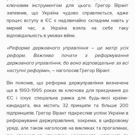
ключовим інструментом для цього. Грегор Вірант
запевнив, що Україна чудово справляється, адже
процес вступу в ЄС є надзвичайно складним навіть у
мирний час, а Україна взяла на себе таку
відповідальність в умовах війни.
«Реформа державного управління – це матір усіх
реформ. Важливо почати з реформування
державного управління, бо воно відповідальне за всі
наступні реформи»,
– наголосив Грегор Вірант.
Він пояснив, що реформа держуправління визначена
ще в 1993-1995 роках як ключова для приєднання до
ЄС і існує спеціальна рамка для будь-якої країни-
кандидата, яка містить 32 принципи та більше 200
підпринципів. Грегор Вірант підкреслив успіхи України в
реформуванні держуправління, зокрема, в цифровому
уряді, але також наголосив на викликах та прогалинах,