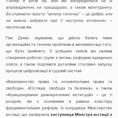
«Тепер я хотів би, аби ми зосередилися на їх
впровадженні, на процедурах, а також моніторингу.
Бо отримати просто “зелену галочку” – це добре, але
не можна забувати про її наступне втілення»,
–
наголосив він.
Пан Денис зауважив, що дійсно бачить певні
організаційні та технічні проблеми в імплементації того,
що було прийнято. З успішних кейсів він назвав
створення робочої групи з питань реформи юридичної
освіти, а також поділився деталями стосовно запуску
процесів цифровізації в судовій системі.
«Верховенство права та основоположні права та
свободи», «Юстиція, свобода та безпека», а також
«Функціонування демократичних інституцій» – це ті
розділи, які є основними в рамках кластеру
фундаментальних реформ. Їх координує Міністерство
юстиції, що засвідчила
заступниця Міністра юстиції з