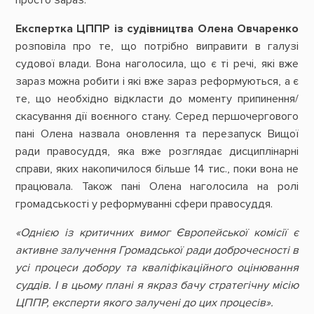
просто зараз.
Експертка ЦППР із судівництва Олена Овчаренко
розповіла про те, що потрібно виправити в галузі
судової влади. Вона наголосила, що є ті речі, які вже
зараз можна робити і які вже зараз реформуються, а є
те, що необхідно відкласти до моменту припинення/
скасування дії воєнного стану. Серед першочергового
пані Олена назвала оновлення та перезапуск Вищої
ради правосуддя, яка вже розглядає дисциплінарні
справи, яких накопичилося більше 14 тис., поки вона не
працювала. Також пані Олена наголосила на ролі
громадськості у реформуванні сфери правосуддя.
«Однією із критичних вимог Європейської комісії є
активне залучення Громадської ради доброчесності в
усі процеси добору та кваліфікаційного оцінювання
суддів. І в цьому плані я якраз бачу стратегічну місію
ЦППР, експерти якого залучені до цих процесів».