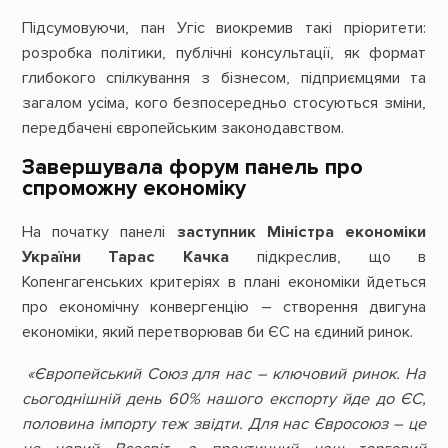
Підсумовуючи, пан Угіс виокремив такі пріоритети:
розробка політики, публічні консультації, як формат
глибокого спілкування з бізнесом, підприємцями та
загалом усіма, кого безпосередньо стосуються зміни,
передбачені європейським законодавством.
Завершувала форум панель про
спроможну економіку
На початку панелі
заступник Міністра економіки
України Тарас Качка
підкреслив, що в
Копенгагенських критеріях в плані економіки йдеться
про економічну конвергенцію – створення двигуна
економіки, який перетворював би ЄС на єдиний ринок.
«Європейський Союз для нас – ключовий ринок. На
сьогоднішній день 60% нашого експорту йде до ЄС,
половина імпорту теж звідти. Для нас Євросоюз – це