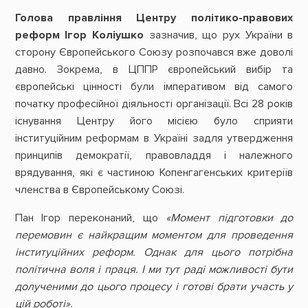
Голова правління Центру політико-правових
реформ Ігор Коліушко
зазначив, що рух України в
сторону Європейського Союзу розпочався вже доволі
давно. Зокрема, в ЦППР європейський вибір та
європейські цінності були імперативом від самого
початку професійної діяльності організації. Всі 28 років
існування Центру його місією було сприяти
інституційним реформам в Україні задля утвердження
принципів демократії, правовладдя і належного
врядування, які є частиною Копенгагенських критеріїв
членства в Європейському Союзі.
Пан Ігор переконаний, що
«Момент підготовки до
перемовин є найкращим моментом для проведення
інституційних реформ. Однак для цього потрібна
політична воля і праця. І ми тут раді можливості бути
долученими до цього процесу і готові брати участь у
цій роботі».