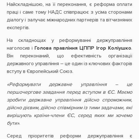
Найскладнішою, на її переконання, є реформа оплати
праці і саме тому НАДС співпрацює з усіма сторонами
діалогу і залучає міжнародних партнерів та вітчизняних
експертів.
На складнощах у реформуванні держуправління
наголосив і
Голова правління ЦППР Ігор Коліушко
.
Він переконаний, що ефективність організації
державного управління – це один із ключових факторів
вступу в Європейський Союз.
«Реформувати державне управління – це
першочергове завдання перед вступом в ЄС. Маємо
зробити державне управління дійсно спроможним,
дійсно дієвим, дійсно співмірним із тими задачами, які
вирішують країни-члени ЄС, серед яких ми хочемо
бути»
.
Серед пріоритетів реформи держуправління є