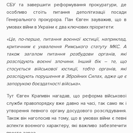
СБУ та завершити реформування прокуратури, де
особливо стоїть питання деполітизації посади
Генерального прокурора. Пан Євген зауважив, що в
умовах війни в України є два ключових пріоритети:
«Це, по-перше, питання воєнної юстиції, наприклад,
критичним є ухвалення Римського статуту МКС. А
також загалом питання розбудови органів, які
розслідують воєнні злочини. Інший бік – те, що
стосується військової юстиції, тобто органів, які
розслідують порушення в Збройних Силах, адже це є
запорукою боєздатності війська».
Тут Євген Крапивін нагадав, що реформа військової
служби правопорядку вже давно на часі, так само як і
утворення певного органу досудового розслідування.
Також він наголосив на тому, що в умовах війни є певні
аспекти воєнного характеру, які важливо забезпечити