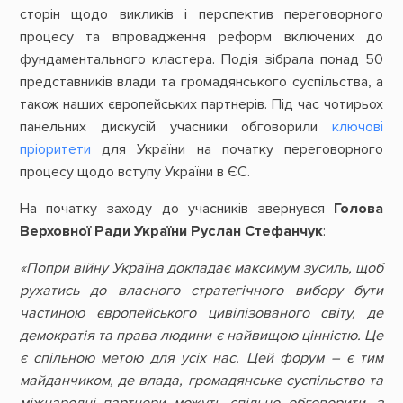
сторін щодо викликів і перспектив переговорного
процесу та впровадження реформ включених до
фундаментального кластера. Подія зібрала понад 50
представників влади та громадянського суспільства, а
також наших європейських партнерів. Під час чотирьох
панельних дискусій учасники обговорили
ключові
пріоритети
для України на початку переговорного
процесу щодо вступу України в ЄС.
На початку заходу до учасників звернувся
Голова
Верховної Ради України Руслан Стефанчук
:
«Попри війну Україна докладає максимум зусиль, щоб
рухатись до власного стратегічного вибору бути
частиною європейського цивілізованого світу, де
демократія та права людини є найвищою цінністю. Це
є спільною метою для усіх нас. Цей форум – є тим
майданчиком, де влада, громадянське суспільство та
міжнародні партнери можуть спільно обговорити, з