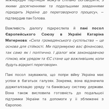
якими досягненнями та подальшими завданнями
підходить Україна до переговорного процесу»
, –
підтвердив пан Голова.
Важливість діалогу підкреслила й
пані посол
Європейського Союзу в Україні Катаріна
Матернова
:
«Сила громадянського суспільства – це
основа для стійкості. Ми підтримуємо вас фінансово,
так само як і політично. І діалог між законодавчою
гілкою, між урядом та ЄС стане ще важливішим, коли
будуть відкриті переговори»
.
Пані посол зауважила, що попри війну Україна має
успіхи в багатьох галузях. Зокрема, вона відзначила
діджиталізацію уряду та банківську систему держави.
Вона також висловила готовність до подальшої
підтримки України та допомоги у її зближенні з
Європою.