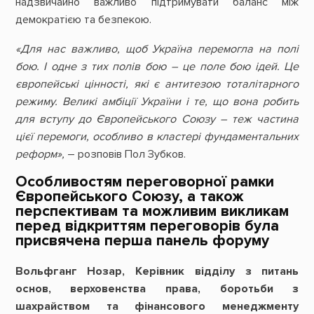
надзвичайно важливо підтримувати баланс між
демократією та безпекою.
«Для нас важливо, щоб Україна перемогла на полі
бою. І одне з тих полів бою – це поле бою ідей. Це
європейські цінності, які є антитезою тоталітарного
режиму. Великі амбіції України і те, що вона робить
для вступу до Європейського Союзу – теж частина
цієї перемоги, особливо в кластері фундаментальних
реформ»,
– розповів Пол Зубков.
Особливостям переговорної рамки
Європейського Союзу, а також
перспективам та можливим викликам
перед відкриттям переговорів була
присвячена перша панель форуму
Вольфганг Нозар, Керівник відділу з питань
основ, верховенства права, боротьби з
шахрайством та фінансового менеджменту