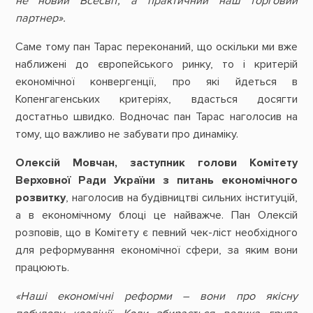
не новий Всесвіт, а практичний наш торговий
партнер».
Саме тому пан Тарас переконаний, що оскільки ми вже
наближені до європейського ринку, то і критерій
економічної конвергенції, про які йдеться в
Копенгагенських критеріях, вдасться досягти
достатньо швидко. Водночас пан Тарас наголосив на
тому, що важливо не забувати про динаміку.
Олексій Мовчан, заступник голови Комітету
Верховної Ради України з питань економічного
розвитку
, наголосив на будівництві сильних інституцій,
а в економічному блоці це найважче. Пан Олексій
розповів, що в Комітету є певний чек-ліст необхідного
для реформування економічної сфери, за яким вони
працюють.
«Наші економічні реформи – вони про якісну