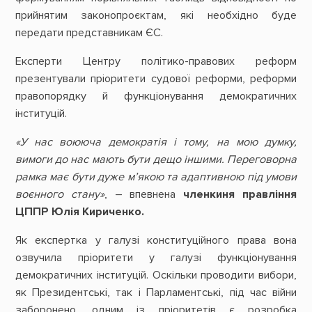
прийнятим законопроєктам, які необхідно буде
передати представникам ЄС.
Експерти Центру політико-правових реформ
презентували пріоритети судової реформи, реформи
правопорядку й функціонування демократичних
інституцій.
«У нас воююча демократія і тому, на мою думку,
вимоги до нас мають бути дещо іншими. Переговорна
рамка має бути дуже м’якою та адаптивною під умови
воєнного стану»
, – впевнена
членкиня правління
ЦППР Юлія Кириченко.
Як експертка у галузі конституційного права вона
озвучила пріоритети у галузі функціонування
демократичних інституцій. Оскільки проводити вибори,
як Президентські, так і Парламентські, під час війни
заборонено, одним із пріоритетів є розробка