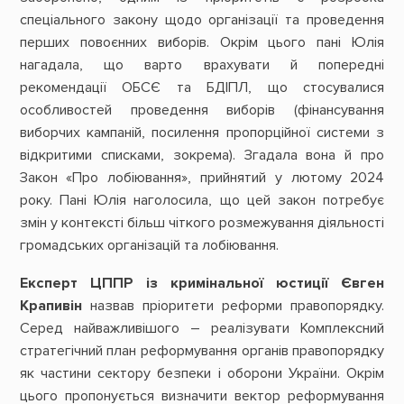
спеціального закону щодо організації та проведення
перших повоєнних виборів. Окрім цього пані Юлія
нагадала, що варто врахувати й попередні
рекомендації ОБСЄ та БДІПЛ, що стосувалися
особливостей проведення виборів (фінансування
виборчих кампаній, посилення пропорційної системи з
відкритими списками, зокрема). Згадала вона й про
Закон «Про лобіювання», прийнятий у лютому 2024
року. Пані Юлія наголосила, що цей закон потребує
змін у контексті більш чіткого розмежування діяльності
громадських організацій та лобіювання.
Експерт ЦППР із кримінальної юстиції Євген
Крапивін
назвав пріоритети реформи правопорядку.
Серед найважливішого – реалізувати Комплексний
стратегічний план реформування органів правопорядку
як частини сектору безпеки і оборони України. Окрім
цього пропонується визначити вектор реформування