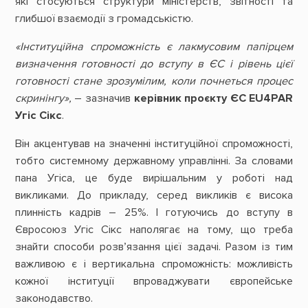
які стосуються структури міністерств, звітності та
глибшої взаємодії з громадськістю.
«Інституційна спроможність є лакмусовим папірцем
визначення готовності до вступу в ЄС і рівень цієї
готовності стане зрозумілим, коли почнеться процес
скринінгу»,
– зазначив
керівник проєкту ЄС EU4PAR
Угіс Сікс
.
Він акцентував на значенні інституційної спроможності,
тобто системному державному управлінні. За словами
пана Угіса, це буде вирішальним у роботі над
викликами. До прикладу, серед викликів є висока
плинність кадрів – 25%. І готуючись до вступу в
Євросоюз Угіс Сікс наполягає на тому, що треба
знайти способи розв’язання цієї задачі. Разом із тим
важливою є і вертикальна спроможність: можливість
кожної інституції впроваджувати європейське
законодавство.