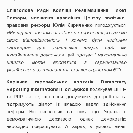
Співголова Ради Коаліції Реанімаційний Пакет
Реформ, членкиня правління Центру політико-
правових реформ Юлія Кириченко
погоджується:
«Ми під час повномасштабного вторгнення розуміємо
свою відповідальність, і хочемо бути надійним
партнером для української влади, щоб ми
якнайшвидше розпочали цей процес і максимально
швидко могли впоратися з гармонізацією
українського законодавства із законодавством ЄС».
Керівник європейських проєктів Democracy
Reporting International Пол Зубков
подякував ЦППР
та РПР за те, що вони долучилися до роботи та
підтримують діалог із владою задля здійснення
реформ. Він наголосив на тому, що Україна є
демократичною державою, однак демократію
необхідно покращувати. А зараз, в умовах війни,