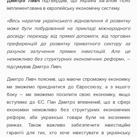
Дмитро Ливч
підтвердив, що Україна загалом тісно
імплементована в європейську економічну систему.
«Весь наратив українського відновлення й розвитку
може бути побудований на прикладі міжнародного
досвіду: переходу від прямої допомоги, від торгових
преференцій до розвитку приватного сектору за
рахунок залучення прямих інвестицій. Але це
неможливо без структурних економічних реформ»,
–
підсумував Дмитро Ливч.
Дмитро Ливч пояснив, що маючи спроможну економіку
ми зможемо приєднатися до Євросоюзу, а з іншого
боку – ми зможемо посилити свою економіку, якщо
вступимо до ЄС. Пан Дмитро впевнений, що в сфері
економіки неможливо без структурних економічних
реформ, аби українські товари були на іноземних
ринках. Також важливо забезпечити інвестиційні
гарантії для тих, хто хоче інвестувати в українську