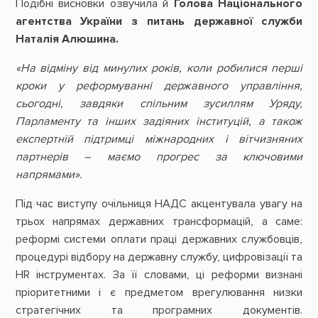
Подібні висновки озвучила й
Голова Національного
агентства України з питань державної служби
Наталія Алюшина.
«На відміну від минулих років, коли робилися перші
кроки у р
еформуванні державного управління,
сьогодні, завдяки спільним зусиллям Уряду,
Парламенту та інших задіяних інституцій, а також
експертній підтримці міжнародних і вітчизняних
партнерів – маємо прогрес за ключовими
напрямами».
Під час виступу очільниця НАДС акцентувала увагу на
трьох напрямах державних трансформацій, а саме:
реформі системи оплати праці державних службовців,
процедурі відбору на державну службу, цифровізації та
HR інструментах. За її словами, ці реформи визнані
пріоритетними і є предметом врегулювання низки
стратегічних та програмних документів.