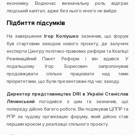
економіку. Водночас визначальну роль відіграє
людський капітал, адже без нього нічого не вийде.
Підбиття підсумків
На завершення
Ігор Коліушко
зазначив, що форум
був стартовим заходом нового проєкту, де залучені
експерти Центру політико-правових реформ та Коаліції
Реанімаційний Пакет Реформ і він вдався. У
подальшому Ігор Борисович запропонував
продовжувати спільно працювати над тими
пріоритетами, що були презентовані під час заходу.
Директор представництва DRI в Україні Станіслав
Лячинський
погодився з цим та зазначив, що
попереду дійсно багато роботи. Він подякував ЦППР та
РПР за чудову організацію форуму, який дійсно став
першим кроком у реалізації спільного проєкту.