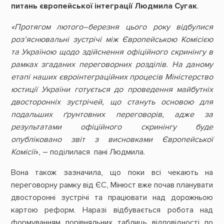
питань європейської інтеграції Людмила Сугак
.
«Протягом лютого–березня цього року відбулися
роз’яснювальні зустрічі між Європейською Комісією
та Україною щодо здійснення офіційного скринінгу в
рамках згаданих переговорних розділів. На даному
етапі наших євроінтеграційних процесів Міністерство
юстиції України готується до проведення майбутніх
двосторонніх зустрічей, що стануть основою для
подальших ґрунтовних переговорів, адже за
результатами офіційного скринінгу буде
опубліковано звіт з висновками Європейської
Комісії
», – поділилася пані Людмила.
Вона також зазначила, що поки всі чекають на
переговорну рамку від ЄС, Мінюст вже почав планувати
двосторонні зустрічі та працювати над дорожньою
картою реформ. Наразі відбувається робота над
формуванням порівняльних таблиць відповідності по