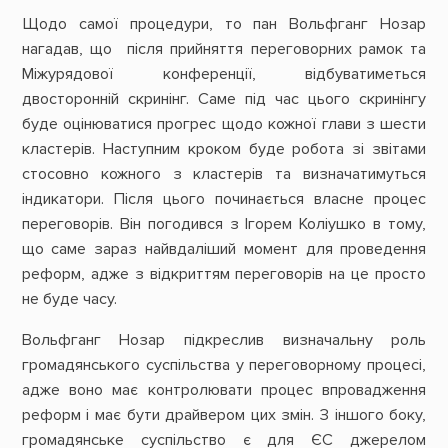
Щодо самої процедури, то пан Вольфганг Нозар
нагадав, що після прийняття переговорних рамок та
Міжурядової конференції, відбуватиметься
двосторонній скринінг. Саме під час цього скринінгу
буде оцінюватися прогрес щодо кожної глави з шести
кластерів. Наступним кроком буде робота зі звітами
стосовно кожного з кластерів та визначатимуться
індикатори. Після цього починається власне процес
переговорів. Він погодився з Ігорем Коліушко в тому,
що саме зараз найвдаліший момент для проведення
реформ, адже з відкриттям переговорів на це просто
не буде часу.
Вольфганг Нозар підкреслив визначальну роль
громадянського суспільства у переговорному процесі,
адже воно має контролювати процес впровадження
реформ і має бути драйвером цих змін. З іншого боку,
громадянське суспільство є для ЄС джерелом