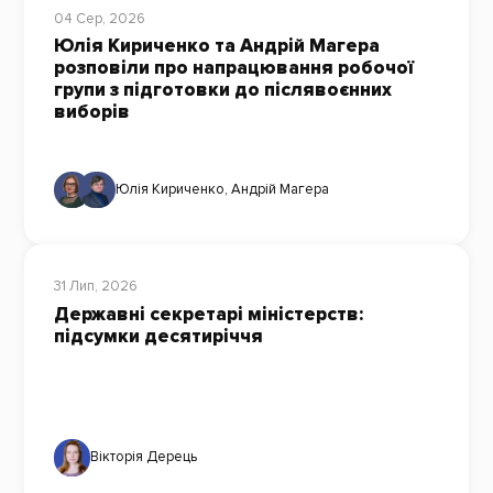
04 Сер, 2026
Юлія Кириченко та Андрій Магера
розповіли про напрацювання робочої
групи з підготовки до післявоєнних
виборів
Юлія Кириченко
,
Андрій Магера
31 Лип, 2026
Державні секретарі міністерств:
підсумки десятиріччя
Вікторія Дерець