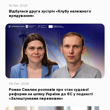
16 Лип, 2026
Відбулася друга зустріч «Клубу належного
врядування»
08 Лип, 2026
Роман Смалюк розповів про стан судової
реформи на шляху України до ЄС у подкасті
«Залаштунками перемовин»