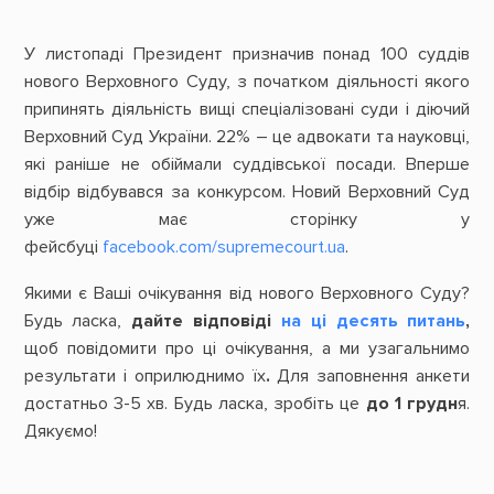
У листопаді Президент призначив понад 100 суддів
нового Верховного Суду, з початком діяльності якого
припинять діяльність вищі спеціалізовані суди і діючий
Верховний Суд України. 22% – це адвокати та науковці,
які раніше не обіймали суддівської посади. Вперше
відбір відбувався за конкурсом. Новий Верховний Суд
уже має сторінку у
фейсбуці
facebook.com/supremecourt.ua
.
Якими є Ваші очікування від нового Верховного Суду?
Будь ласка,
дайте відповіді
на ці десять питань
,
щоб повідомити про ці очікування, а ми узагальнимо
результати і оприлюднимо їх
.
Для заповнення анкети
достатньо 3-5 хв. Будь ласка, зробіть це
до 1 грудн
я.
Дякуємо!