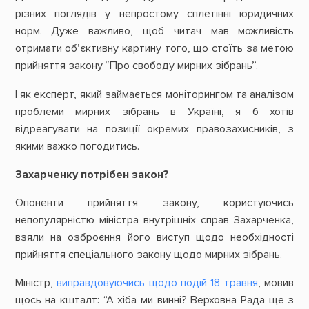
різних поглядів у непростому сплетінні юридичних
норм. Дуже важливо, щоб читач мав можливість
отримати об’єктивну картину того, що стоїть за метою
прийняття закону “Про свободу мирних зібрань”.
І як експерт, який займається моніторингом та аналізом
проблеми мирних зібрань в Україні, я б хотів
відреагувати на позиції окремих правозахисників, з
якими важко погодитись.
Захарченку потрібен закон?
Опоненти прийняття закону, користуючись
непопулярністю міністра внутрішніх справ Захарченка,
взяли на озброєння його виступ щодо необхідності
прийняття спеціального закону щодо мирних зібрань.
Міністр,
виправдовуючись щодо подій 18 травня
, мовив
щось на кшталт: “А хіба ми винні? Верховна Рада ще з