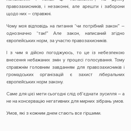
правозахисників, і незаконні, але арешти і заборони
щодо них – справжні.
Чому моя відповідь на питання “чи потрібний закон” –
однозначно “так!” Але закон, написаний згідно
європейських норм, за участю правозахисників.
І з чим я дійсно погоджуюсь, то це із небезпекою
внесення небажаних змін у процесі голосування. Тому
справжнім головним завданням для правозахисників і
громадських організацій є захист ліберальних
європейських норм закону.
Саме для цієї мети сьогодні слід об’єднати зусилля – а
не на консервацію негативних для мирних зібрань умов.
Умов, які з кожним днем стають все гіршими.