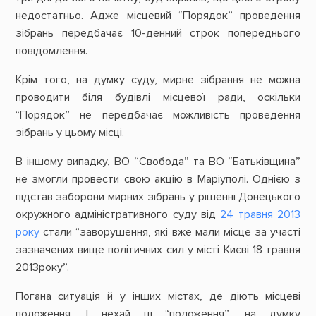
недостатньо. Адже місцевий “Порядок” проведення
зібрань передбачає 10-денний строк попереднього
повідомлення.
Крім того, на думку суду, мирне зібрання не можна
проводити біля будівлі місцевої ради, оскільки
“Порядок” не передбачає можливість проведення
зібрань у цьому місці.
В іншому випадку, ВО “Свобода” та ВО “Батьківщина”
не змогли провести свою акцію в Маріуполі. Однією з
підстав заборони мирних зібрань у рішенні Донецького
окружного адміністративного суду від
24 травня 2013
року
стали “заворушення, які вже мали місце за участі
зазначених вище політичних сил у місті Києві 18 травня
2013року”.
Погана ситуація й у інших містах, де діють місцеві
положення. І нехай ці “положення”, на думку