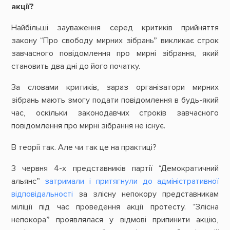
акції?
Найбільші зауваження серед критиків прийняття
закону “Про свободу мирних зібрань” викликає строк
завчасного повідомлення про мирні зібрання, який
становить два дні до його початку.
За словами критиків, зараз організатори мирних
зібрань мають змогу подати повідомлення в будь-який
час, оскільки законодавчих строків завчасного
повідомлення про мирні зібрання не існує.
В теорії так. Але чи так це на практиці?
3 червня 4-х представників партії “Демократичний
альянс”
затримали і притягнули до адміністративної
відповідальності
за злісну непокору представникам
міліції під час проведення акції протесту. “Злісна
непокора” проявлялася у відмові припинити акцію,