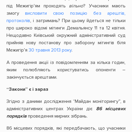
під Межигір’ям проходять
вільно
? Учасники мають
змогу
висловити свою позицію без арештів,
протоколів
, і затримань? При цьому йдеться не тільки
про широко відомі мітинги Демальянсу 11 та 12 квітня.
Нещодавно Київський окружний адміністративний суд
прийняв нову постанову про заборону мітингів біля
Межигір’я
30 травня 2013 року
.
А проведення акції із повідомленням за кілька годин,
яким полюбляють користуватись опоненти –
закінчується арештами.
“Закони” є і зараз
Згідно з даними дослідження “Майдан моніторингу”, в
адміністративних центрах України діє
86 місцевих
порядків
проведення мирних зібрань.
86 місцевих порядків, які передбачають, що учасники