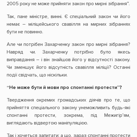
2005 року не може прийняти закон про мирні зібрання”.
Так, пане міністре, винні. Є спеціальний закон чи його
немає – міліцейського свавілля на мирних зібраннях
бути не повинно.
Але чи потрібен Захарченку закон про мирні зібрання?
Навряд чи. Захарченку потрібно було якесь
виправдання – і він знайшов його у відсутності закону.
Чи зменшує його відсутність свавілля міліції? Останні
події свідчать, що ніскільки.
“Не може бути й мови про спонтанні протести”?
Твердження окремих громадських діячів про те, що
прийняття спеціального закону унеможливить будь-які
спонтанні протести, зокрема, під Межигір’ям,
виглядають відвертою маніпуляцією.
Так і хочеться запитати: а що, зараз спонтанні протести