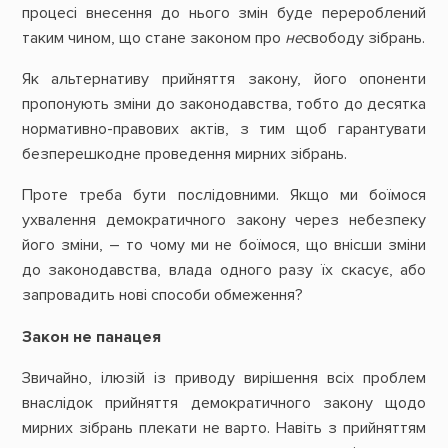
процесі внесення до нього змін буде перероблений
таким чином, що стане законом про
не
свободу зібрань.
Як альтернативу прийняття закону, його опоненти
пропонують зміни до законодавства, тобто до десятка
нормативно-правових актів, з тим щоб гарантувати
безперешкодне проведення мирних зібрань.
Проте треба бути послідовними. Якщо ми боїмося
ухвалення демократичного закону через небезпеку
його зміни, – то чому ми не боїмося, що внісши зміни
до законодавства, влада одного разу їх скасує, або
запровадить нові способи обмеження?
Закон не панацея
Звичайно, ілюзій із приводу вирішення всіх проблем
внаслідок прийняття демократичного закону щодо
мирних зібрань плекати не варто. Навіть з прийняттям