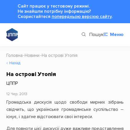
Сайт працює у тестовому режимі.
Не знайшли потрібну інформацію?
Cкористайтеся
попередньою версією сайту
.
Пошук
Меню
Головна
Новини
На острові Утопія
Назад
На острові Утопія
ЦППР
12 Чер, 2013
Громадська дискусія щодо свободи мирних зібрань
свідчить, що українське громадянське суспільство –
існує, і здатне відстоювати свої інтереси.
Для повноти цієї дискусії дуже важливе представлення