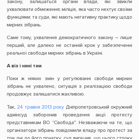
закону, залишаться органи влади, які звикли
ухвалювати обмеження; міліція, яка часто нехтує своїми
функціями; та суди, які мають негативну практику щодо
мирних зібрань.
Саме тому, ухвалення демократичного закону – лише
перший, але далеко не останній крок у забезпеченні
реальної свободи мирних зібрань в Україні.
А віз і нині там
Поки ж ніяких змін у регулюванні свободи мирних
зібрань не ухвалено, ситуація з реалізацією свободи
продовжує залишатися жахливою.
Так,
24 травня 2013 року
Дніпропетровський окружний
адмінсуд заборонив проведення акції протесту
представникам ВО “Свобода”. Незважаючи на те, що
організатори зібрань повідомили владу про протест за
три дні до його початку, суд вирішив, що цього строку