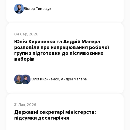
Віктор Тимощук
04 Сер, 2026
Юлія Кириченко та Андрій Магера
розповіли про напрацювання робочої
групи з підготовки до післявоєнних
виборів
Юлія Кириченко
,
Андрій Магера
31 Лип, 2026
Державні секретарі міністерств:
підсумки десятиріччя