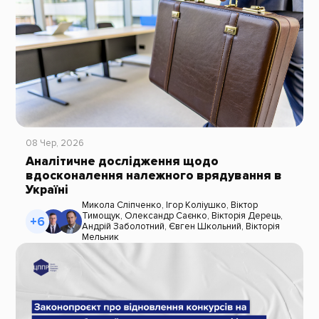
08 Чер, 2026
Аналітичне дослідження щодо
вдосконалення належного врядування в
Україні
Микола Сліпченко
,
Ігор Коліушко
,
Віктор
Тимощук
,
Олександр Саєнко
,
Вікторія Дерець
,
+6
Андрій Заболотний
,
Євген Школьний
,
Вікторія
Мельник