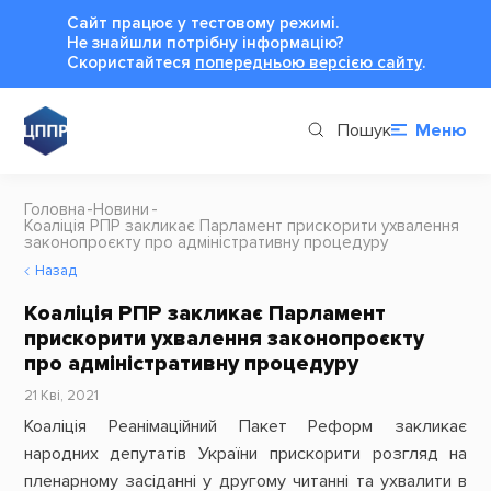
Сайт працює у тестовому режимі.
Не знайшли потрібну інформацію?
Cкористайтеся
попередньою версією сайту
.
Пошук
Меню
Головна
Новини
Коаліція РПР закликає Парламент прискорити ухвалення
законопроєкту про адміністративну процедуру
Назад
Коаліція РПР закликає Парламент
прискорити ухвалення законопроєкту
про адміністративну процедуру
21 Кві, 2021
Коаліція Реанімаційний Пакет Реформ закликає
народних депутатів України прискорити розгляд на
пленарному засіданні у другому читанні та ухвалити в