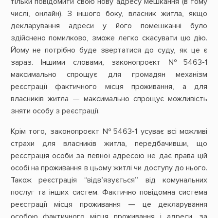
тільки повідомити свою нову адресу мешкання (в тому
числі, онлайн). З іншого боку, власник житла, якщо
декларування адреси у його помешканні було
здійснено помилково, зможе легко скасувати цю дію.
Йому не потрібно буде звертатися до суду, як це є
зараз. Іншими словами, законопроєкт №5463-1
максимально спрощує для громадян механізм
реєстрації фактичного місця проживання, а для
власників житла — максимально спрощує можливість
зняти особу з реєстрації.
Крім того, законопроєкт №5463-1 усуває всі можливі
страхи для власників житла, передбачивши, що
реєстрація особи за певної адресою не дає права цій
особі на проживання в цьому житлі чи доступу до нього.
Також реєстрація “відв’язується” від комунальних
послуг та інших систем. Фактично повідомна система
реєстрації місця проживання — це декларування
особою фактичного місця проживання і адреси, за