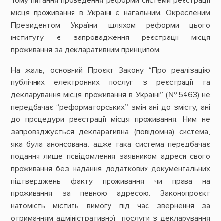
Тому питання проведення реформи системи реєстрації
місця проживання в Україні є нагальним. Окресленим
Президентом України шляхом реформи цього
інституту є запровадження реєстрації місця
проживання за декларативним принципом.
На жаль, основний Проєкт Закону “Про реалізацію
публічних електронних послуг з реєстрації та
декларування місця проживання в Україні” (№5463) не
передбачає “реформаторських” змін ані до змісту, ані
до процедури реєстрації місця проживання. Ним не
запроваджується декларативна (повідомна) система,
яка була анонсована, адже така система передбачає
подання лише повідомлення заявником адреси свого
проживання без надання додаткових документальних
підтверджень факту проживання чи права на
проживання за певною адресою. Законопроєкт
натомість містить вимогу під час звернення за
отриманням адміністративної послуги з декларування