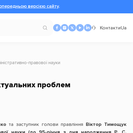
опередньою версією сайту
.
Контакти
Ua
іністративно-правової науки
актуальних проблем
шко
та заступник голови правління
Віктор Тимощук
ової науки (до 95-річчя з дня народження Р. С.