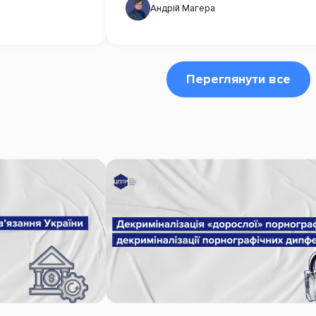
Андрій Магера
Переглянути все