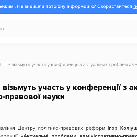
режимі.
Не знайшли потрібну інформацію?
Cкористайтеся
п
ЦППР візьмуть участь у конференції з актуальних проблем адм
візьмуть участь у конференції з 
о-правової науки
вління Центру політико-правових реформ
Ігор Коліу
ференції
«Актуальні проблеми адміністративно-прав