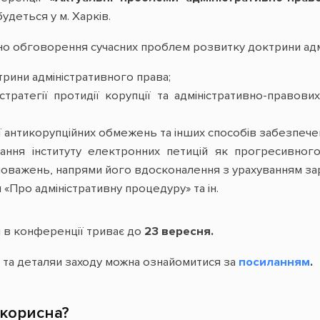
удеться у м. Харків.
ано обговорення сучасних проблем розвитку доктрини адм
трини адміністративного права;
тратегії протидії корупції та адміністративно-правови
 антикорупційних обмежень та інших способів забезпечен
ання інституту електронних петицій як прогресивного
новажень, напрями його вдосконалення з урахуванням зар
 «Про адміністративну процедуру» та ін.
і в конференції триває до
23 вересня.
ї та деталяи заходу можна ознайомитися за
посиланням
.
 корисна?