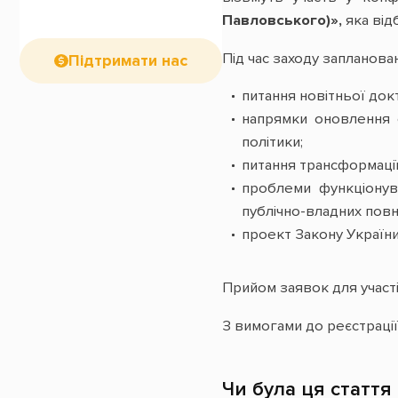
Павловського)»,
яка відб
Під час заходу запланов
Підтримати нас
питання новітньої док
напрямки оновлення с
політики;
питання трансформації
проблеми функціонув
публічно-владних пов
проект Закону України
Прийом заявок для участ
З вимогами до реєстраці
Чи була ця стаття