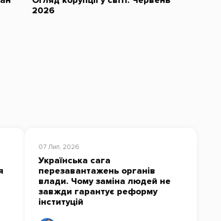
тан
Огляд корупції у світі. Червень
2026
07 Лип, 2026
Українська сага
я
перезавантажень органів
влади. Чому заміна людей не
завжди гарантує реформу
інституцій