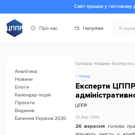
Сайт працює у тестовому 
Про нас
Напрями
Головна
Новини
Експерти 
Аналітика
Назад
Новини
Експерти ЦППР 
Блоги
адміністративн
Календар подій
Проєкти
ЦППР
Видання
20 Вер, 2019
Бачення України 2030
26 вересня
голова пра
візьмуть участь у кон