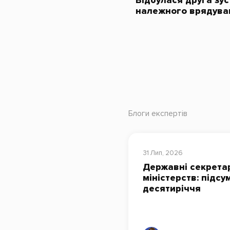
Відбулася друга зус
належного врядува
Блоги експертів
31 Лип, 2026
Державні секрета
міністерств: підсу
десятиріччя