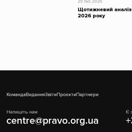
29 Лип, 2026
Щотижневий аналіз 
2026 року
Команда
Видання
Звіти
Проєкти
Партнери
Напишіть нам
Є 
centre@pravo.org.ua
+