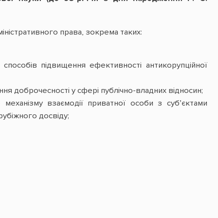
іністративного права, зокрема таких:
х способів підвищення ефективності антикорупційної
ня доброчесності у сфері публічно-владних відносин;
 механізму взаємодії приватної особи з суб’єктами
убіжного досвіду;