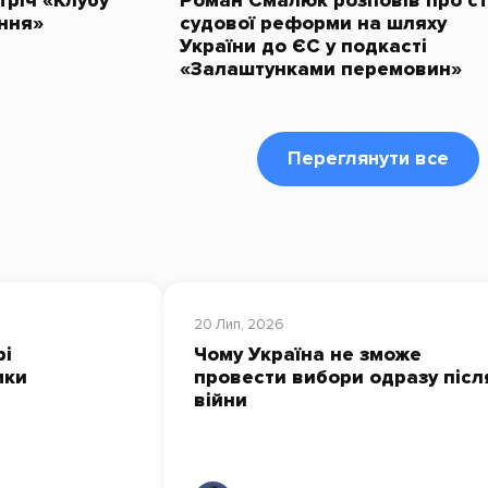
тріч «Клубу
Роман Смалюк розповів про с
ння»
судової реформи на шляху
України до ЄС у подкасті
«Залаштунками перемовин»
Переглянути все
20 Лип, 2026
рі
Чому Україна не зможе
мки
провести вибори одразу післ
війни