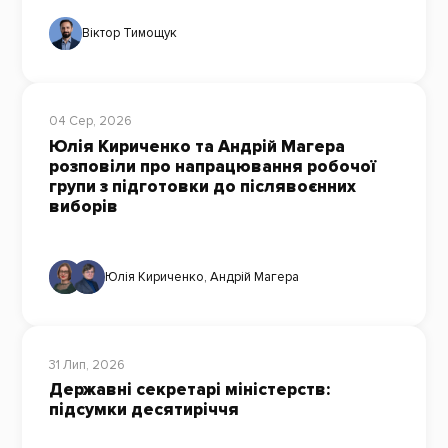
Віктор Тимощук
04 Сер, 2026
Юлія Кириченко та Андрій Магера
розповіли про напрацювання робочої
групи з підготовки до післявоєнних
виборів
Юлія Кириченко
,
Андрій Магера
31 Лип, 2026
Державні секретарі міністерств:
підсумки десятиріччя