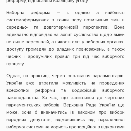
реформу, підписавши Коаліційну угоду.
Виборча реформа – є однією з найбільш
системоформуючих з точки зору позитивних змін в
середньо- та довготерміновій перспективі. Вона
адекватно відповідає на запит суспільства щодо зміни
не лише персоналій, а і якості еліт у виборних органах,
доступу громадян до владних повноважень, а також
чесних і зрозумілих правил гри під час виборчого
процесу.
Однак, на практиці, через зволікання парламентарів,
Україна вже втратила можливість на проведення
всеохопної реформи та кодифікації виборчого
законодавства. За час, що залишився до чергових
парламентських виборів, Верховна Рада України ще
може, хоча б визначитись із законом про вибори
народних депутатів, відмовившись від паралельної
виборчої системи на користь пропорційної з відкритими