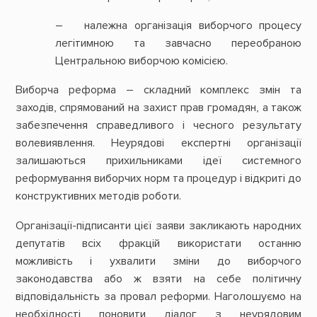
– належна організація виборчого процесу
легітимною та завчасно переобраною
Центральною виборчою комісією.
Виборча реформа – складний комплекс змін та
заходів, спрямований на захист прав громадян, а також
забезпечення справедливого і чесного результату
волевиявлення. Неурядові експертні організації
залишаються прихильниками ідеї системного
реформування виборчих норм та процедур і відкриті до
конструктивних методів роботи.
Організації-підписанти цієї заяви закликають народних
депутатів всіх фракцій використати останню
можливість і ухвалити зміни до виборчого
законодавства або ж взяти на себе політичну
відповідальність за провал реформи. Наголошуємо на
необхідності поновити діалог з неурядовим