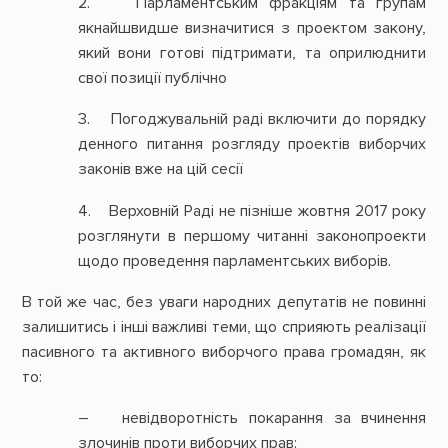
2. Парламентським фракціям та групам
якнайшвидше визначитися з проектом закону,
який вони готові підтримати, та оприлюднити
свої позиції публічно
3. Погоджувальній раді включити до порядку
денного питання розгляду проектів виборчих
законів вже на цій сесії
4. Верховній Раді не пізніше жовтня 2017 року
розглянути в першому читанні законопроекти
щодо проведення парламентських виборів.
В той же час, без уваги народних депутатів не повинні
залишитись і інші важливі теми, що сприяють реалізації
пасивного та активного виборчого права громадян, як
то:
– невідворотність покарання за вчинення
злочинів проти виборчих прав;