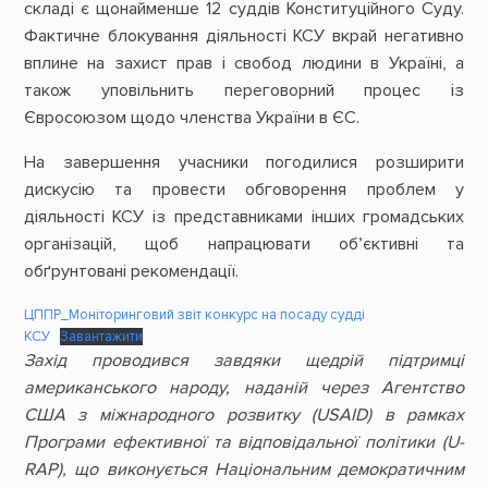
складі є щонайменше 12 суддів Конституційного Суду.
Фактичне блокування діяльності КСУ вкрай негативно
вплине на захист прав і свобод людини в Україні, а
також уповільнить переговорний процес із
Євросоюзом щодо членства України в ЄС.
На завершення учасники погодилися розширити
дискусію та провести обговорення проблем у
діяльності КСУ із представниками інших громадських
організацій, щоб напрацювати обʼєктивні та
обґрунтовані рекомендації.
ЦППР_Моніторинговий звіт конкурс на посаду судді
КСУ
Завантажити
Захід проводився завдяки щедрій підтримці
американського народу, наданій через Агентство
США з міжнародного розвитку (USAID) в рамках
Програми ефективної та відповідальної політики (U-
RAP), що виконується Національним демократичним