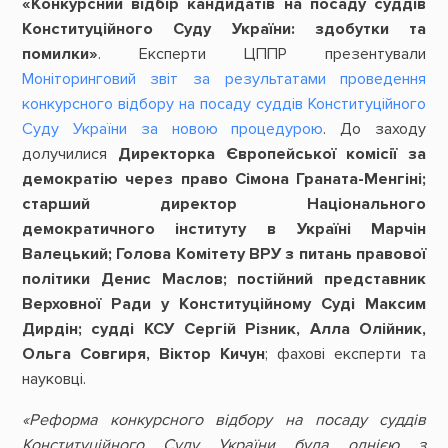
«Конкурсний відбір кандидатів на посаду суддів
Конституційного Суду України: здобутки та
помилки»
. Експерти ЦППР презентували
Моніторинговий звіт за результатами проведення
конкурсного відбору на посаду суддів Конституційного
Суду України за новою процедурою
. До заходу
долучилися
Директорка Європейської комісії за
демократію через право Сімона Граната-Менгіні;
старший директор Національного
демократичного інституту в Україні Марчін
Валецький; Голова Комітету ВРУ з питань правової
політики Денис Маслов; постійний представник
Верховної Ради у Конституційному Суді Максим
Дирдін; судді КСУ Сергій Різник, Алла Олійник,
Ольга Совгиря, Віктор Кичун
; фахові експерти та
науковці.
«Реформа конкурсного відбору на посаду суддів
Конституційного Суду України була однією з