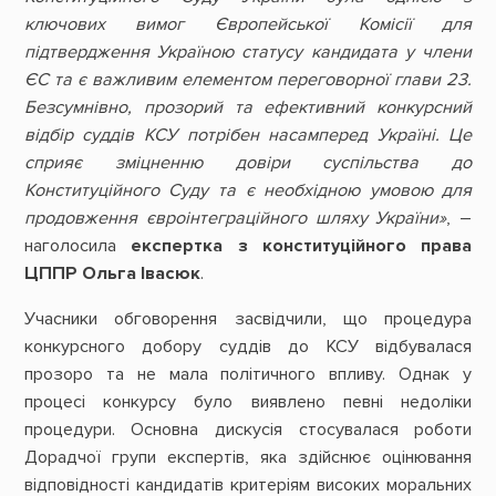
ключових вимог Європейської Комісії для
підтвердження Україною статусу кандидата у члени
ЄС та є важливим елементом переговорної глави 23.
Безсумнівно, прозорий та ефективний конкурсний
відбір суддів КСУ потрібен насамперед Україні. Це
сприяє зміцненню довіри суспільства до
Конституційного Суду та є необхідною умовою для
продовження євроінтеграційного шляху України»
, –
наголосила
експертка з конституційного права
ЦППР Ольга Івасюк
.
Учасники обговорення засвідчили, що процедура
конкурсного добору суддів до КСУ відбувалася
прозоро та не мала політичного впливу. Однак у
процесі конкурсу було виявлено певні недоліки
процедури. Основна дискусія стосувалася роботи
Дорадчої групи експертів, яка здійснює оцінювання
відповідності кандидатів критеріям високих моральних