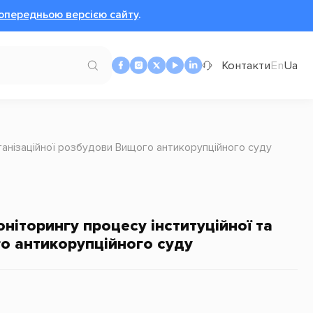
опередньою версією сайту
.
Контакти
En
Ua
рганізаційної розбудови Вищого антикорупційного суду
ніторингу процесу інституційної та
о антикорупційного суду