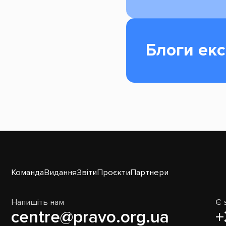
Блоги екс
Команда
Видання
Звіти
Проєкти
Партнери
Напишіть нам
Є 
centre@pravo.org.ua
+