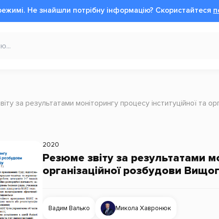
режимі.
Не знайшли потрібну інформацію?
Cкористайтеся
п
віту за результатами моніторингу процесу інституційної та о
2020
Резюме звіту за результатами мо
організаційної розбудови Вищог
Вадим Валько
Микола Хавронюк