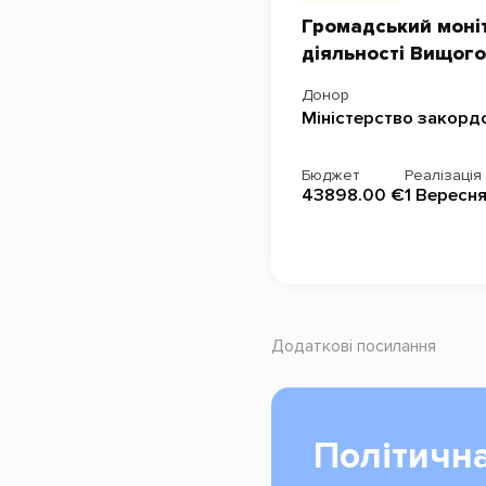
Громадський моніт
діяльності Вищого
Донор
Міністерство закордо
Бюджет
Реалізація
43898.00 €
1 Вересня
Додаткові посилання
Політична