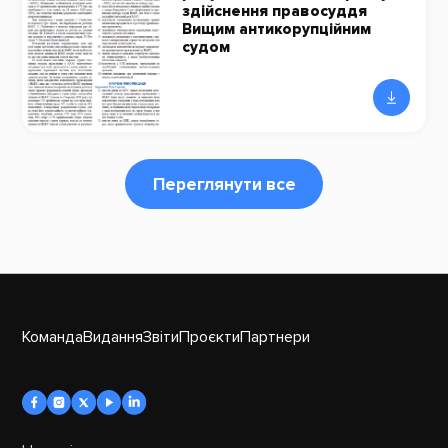
здійснення правосуддя
Вищим антикорупційним
судом
Переглянути все
Команда
Видання
Звіти
Проєкти
Партнери