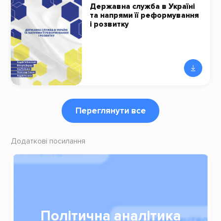
Державна служба в Україні
та напрями її реформування
і розвитку
Переглянути все
Додаткові посилання
Політична аналітика