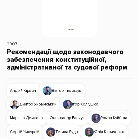
2007
Рекомендації щодо законодавчого
забезпечення конституційної,
адміністративної та судової реформ
Андрій Кірмач
Віктор Тимощук
Дмитро Український
Ігор Коліушко
Мар’яна Демкова
Олександр Банчук
Роман Куйбіда
Сергій Чикурлій
Тетяна Руда
Юлія Кириченко