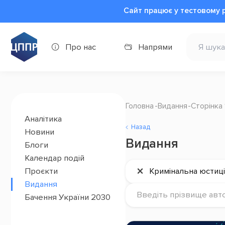
Сайт працює у тестовому 
Про нас
Напрями
Головна
Видання
Сторінка 
Аналітика
Назад
Новини
Видання
Блоги
Календар подій
×
Проєкти
Кримінальна юстиц
Видання
Введіть прізвище авт
Бачення України 2030