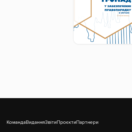
Команда
Видання
Звіти
Проєкти
Партнери