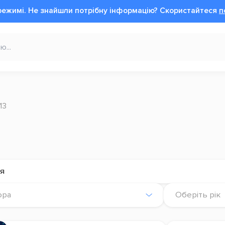
режимі.
Не знайшли потрібну інформацію?
Cкористайтеся
п
13
ія
ора
Оберіть рік