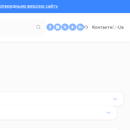
опередньою версією сайту
.
Контакти
En
Ua