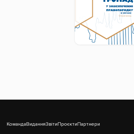
Команда
Видання
Звіти
Проєкти
Партнери