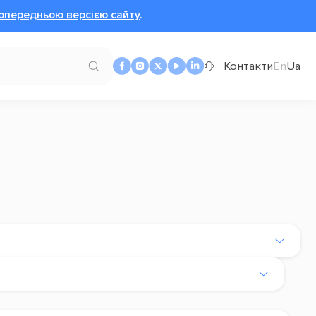
опередньою версією сайту
.
Контакти
En
Ua