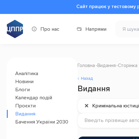
Сайт працює у тестовому 
Про нас
Напрями
Головна
Видання
Сторінка 
Аналітика
Назад
Новини
Видання
Блоги
Календар подій
×
Проєкти
Кримінальна юстиц
Видання
Введіть прізвище авт
Бачення України 2030