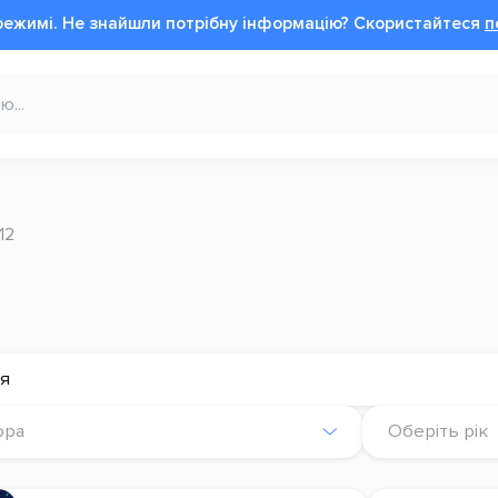
режимі.
Не знайшли потрібну інформацію?
Cкористайтеся
п
12
ія
ора
Оберіть рік