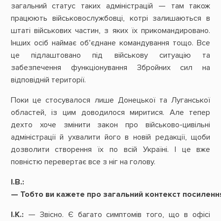
загальний статус таких адміністрацій — там також
працюють військовослужбовці, котрі залишаються в
штаті військових частин, з яких їх прикомандировано.
Інших осіб наймає об’єднане командування тощо. Все
це підлаштовано під військову ситуацію та
забезпечення функціонування Збройних сил на
відповідній території.
Поки це стосувалося лише Донецької та Луганської
областей, із цим доводилося миритися. Але тепер
дехто хоче змінити закон про військово-цивільні
адміністрації й ухвалити його в новій редакції, щоби
дозволити створення їх по всій Україні. І це вже
повністю перевертає все з ніг на голову.
І.В.:
—
Тобто
ви кажете про
загальний
контекст
посиленн
І.К.:
— Звісно. Є багато симптомів того, що в офісі