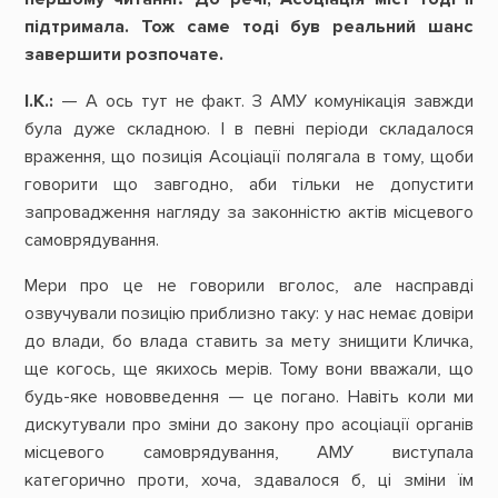
підтримала.
Тож
саме
тоді
був
реальний
шанс
завершити розпочате.
І.К.:
— А ось тут не факт. З АМУ комунікація завжди
була дуже складною. І в певні періоди складалося
враження, що позиція Асоціації полягала в тому, щоби
говорити що завгодно, аби тільки не допустити
запровадження нагляду за законністю актів місцевого
самоврядування.
Мери про це не говорили вголос, але насправді
озвучували позицію приблизно таку: у нас немає довіри
до влади, бо влада ставить за мету знищити Кличка,
ще когось, ще якихось мерів. Тому вони вважали, що
будь-яке нововведення — це погано. Навіть коли ми
дискутували про зміни до закону про асоціації органів
місцевого самоврядування, АМУ виступала
категорично проти, хоча, здавалося б, ці зміни їм