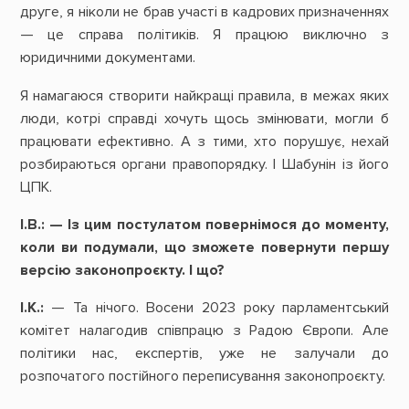
друге, я ніколи не брав участі в кадрових призначеннях
— це справа політиків. Я працюю виключно з
юридичними документами.
Я намагаюся створити найкращі правила, в межах яких
люди, котрі справді хочуть щось змінювати, могли б
працювати ефективно. А з тими, хто порушує, нехай
розбираються органи правопорядку. І Шабунін із його
ЦПК.
І.В.: — Із цим постулатом повернімося до моменту,
коли ви подумали, що зможете повернути першу
версію законопроєкту. І що?
І.К.:
— Та нічого. Восени 2023 року парламентський
комітет налагодив співпрацю з Радою Європи. Але
політики нас, експертів, уже не залучали до
розпочатого постійного переписування законопроєкту.