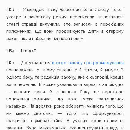
І.К.:
— Унаслідок тиску Європейського Союзу. Текст
укотре в закритому режимі переписали: ці вставлені
статті справді вилучили, але записали в перехідних
положеннях, що вони продовжують діяти в старому
законі після набрання чинності новим.
І.В.:
—
Це
як?
І.К.:
— До ухвалення
нового закону про розмежування
повноважень. У цьому рішенні є й плюси, й мінуси. З
одного боку, та редакція закону, яка є сьогодні, краща
за попередню. Її можна ухвалювати зараз, а за рік-два
— вносити зміни. А з іншого боку, це перехідне
положення означає, що воно може залишитися
назавжди. На десятки років зберегти чинність того, що
ми маємо сьогодні, — того, що сформувалося
фактично в умовах війни. В умовах, коли одним із
завдань було максимально сконцентрувати владу в