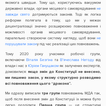
якомога швидше. Тому що, користуючись вакуумом
державної влади, органи місцевого самоврядування
не
завжди свято
дотримуються законів. Тоді як логіка
реформи полягала в тому, що ми у межах
децентралізації значно розширюємо повноваження і
можливості органів місцевого самоврядування,
паралельно створюючи систему нагляду, щоб вони
не
порушували закон
у під час реалізації цих повноважень.
Тому 2020 року учасники робочої групи,
включаючи
Віталія Безгіна
та
В’ячеслава Негоду
від
влади і нас з
Юрієм Ганущаком
як залучених експертів,
домовилися:
якщо змін до Конституції не внесено,
ми пишемо закон, у якому структурно розводимо
всі повноваження цього “дракона”.
Ми одразу виписали
три
групи
повноважень МДА так,
щоб після внесення змін до Конституції їх можна було
легко розділити.
Перша
група
— це структурні