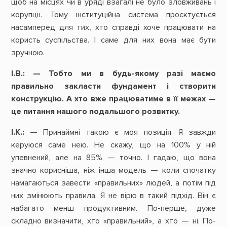
щоб на місцях чи в уряді взагалі не було зловживань і
корупції. Тому інституційна система проєктується
насамперед для тих, хто справді хоче працювати на
користь суспільства. І саме для них вона має бути
зручною.
І.В.: — Тобто ми в будь-якому разі маємо
правильно закласти фундамент і створити
конструкцію. А хто вже працюватиме в її межах —
це питання нашого подальшого розвитку.
І.К.:
— Принаймні такою є моя позиція. Я завжди
керуюся саме нею. Не скажу, що на 100% у ній
упевнений, але на 85% — точно. І гадаю, що вона
значно корисніша, ніж інша модель — коли спочатку
намагаються завести «правильних» людей, а потім під
них змінюють правила. Я не вірю в такий підхід. Він є
набагато менш продуктивним. По-перше, дуже
складно визначити, хто «правильний», а хто — ні. По-