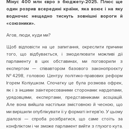
Мінус 400 млн євро з бюджету-2025. Плюс ще
один розрив всередині країни, яка воює і на яку
водночас нещадно тиснуть зовнішні вороги й
«союзники».
Агов, люди, куди ми?
Щоб відповісти на це запитання, окреслити причини
того, що відбувається, і змоделювати можливі дії
парламенту в цих обставинах, ми поговорили з
експертом — співавтором базового законопроєкту
№4298, головою Центру політико-правових реформ
Ігорем Коліушком. Спочатку це була розмова офрек,
як і з іншими заінтересованими сторонами: нардепами,
урядовцями, експертами, представниками асоціацій.
Але вона вийшла настільки змістовною й чесною, що
ми вирішили опублікувати її у форматі інтерв’ю. У цьому
діалозі — спроба розібратися, що саме стоїть за
конфліктом і чи зможе парламент вийти з глухого кута.