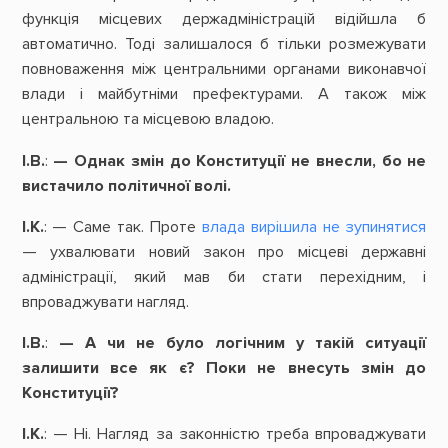
функція місцевих держадміністрацій відійшла б
автоматично. Тоді залишалося б тільки розмежувати
повноваження між центральними органами виконавчої
влади і майбутніми префектурами. А також між
центральною та місцевою владою.
І.В.
:
— Однак змін
до
Конституції
не
внесли,
бо
не
вистачило
політичної
волі.
І.К.
: — Саме так. Проте
влада вирішила не зупинятися
— ухвалювати новий закон про місцеві державні
адміністрації, який мав би стати перехідним, і
впроваджувати нагляд.
І.В.
:
—
А
чи
не
було
логічним у такій
ситуації
залишити
все
як
є?
Поки
не
внесуть
змін
до
Конституції?
І.К.
: — Ні. Нагляд за законністю треба впроваджувати