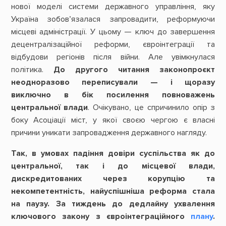
нової моделі системи державного управління, яку
Україна зобов’язалася запровадити, реформуючи
місцеві адміністрації. У цьому — ключ до завершення
децентралізаційної реформи, євроінтеграції та
відбудови регіонів після війни. Але увімкнулася
політика.
До другого читання законопроєкт
неодноразово переписували — і щоразу
виключно в бік посилення повноважень
центральної влади
. Очікувано, це спричинило опір з
боку Асоціації міст, у якої своєю чергою є власні
причини уникати запровадження державного нагляду.
Так, в умовах падіння довіри суспільства як до
центральної, так і до місцевої влади,
дискредитованих через корупцію та
некомпетентність, найуспішніша реформа стала
на паузу. За тиждень до дедлайну ухвалення
ключового закону з євроінтеграційного
плану
.