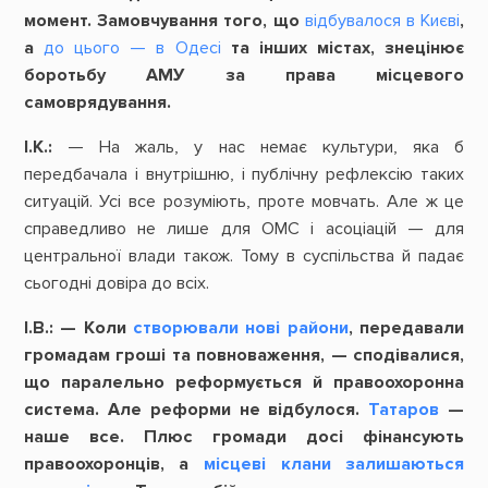
момент.
Замовчування
того,
що
відбувалося в Києві
,
а
до цього — в Одесі
та
інших
містах,
знецінює
боротьбу
АМУ
за
права
місцевого
самоврядування.
І.К.:
— На жаль, у нас немає культури, яка б
передбачала і внутрішню, і публічну рефлексію таких
ситуацій. Усі все розуміють, проте мовчать. Але ж це
справедливо не лише для ОМС і асоціацій — для
центральної влади також. Тому в суспільства й падає
сьогодні довіра до всіх.
І.В.: — Коли
створювали нові райони
, передавали
громадам гроші та повноваження, — сподівалися,
що паралельно реформується й правоохоронна
система. Але реформи не відбулося.
Татаров
—
наше все. Плюс громади досі фінансують
правоохоронців, а
місцеві клани залишаються