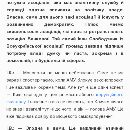
потужна асоціація, яка має аналітичну службу й
справді здатна впливати на політику влади.
Власне, саме для цього такі асоціації й існують у
розвинених демократіях. Плюс маємо
«кишенькові» асоціації, які просто ретранслюють
позицію Банкової. Той самий Іван Слободяник із
Всеукраїнської асоціації громад завжди підпише
потрібну владі думку чи листа, зокрема і в
земельній, і в будівельній сферах.
І.К.:
— Монополія не менш небезпечна. Саме це ми
зараз і спостерігаємо, коли АМУ блокує законопроєкт.
І це важлива й окрема тема. Але тут є ще один аспект
— Київ сьогодні у центрі масштабного
корупційного
скандалу
. І напевне ніхто не повірить, що Кличко нічого
не знав і взагалі тут ні до чого, а він — голова АМУ. Це
вже підриває довіру до місцевого самоврядування.
І.В.: —
Згодна
з
вами.
Це
важливий
етичний