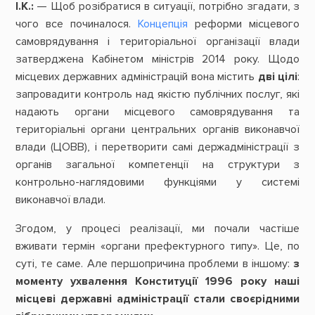
І.К.:
— Щоб розібратися в ситуації, потрібно згадати, з
чого все починалося.
Концепція
реформи місцевого
самоврядування і територіальної організації влади
затверджена Кабінетом міністрів 2014 року. Щодо
місцевих державних адміністрацій вона містить
дві
цілі
:
запровадити контроль над якістю публічних послуг, які
надають органи місцевого самоврядування та
територіальні органи центральних органів виконавчої
влади (ЦОВВ), і перетворити самі держадміністрації з
органів загальної компетенції на структури з
контрольно-наглядовими функціями у системі
виконавчої влади.
Згодом, у процесі реалізації, ми почали частіше
вживати термін «органи префектурного типу». Це, по
суті, те саме. Але першопричина проблеми в іншому:
з
моменту
ухвалення
Конституції
1996
року
наші
місцеві
державні
адміністрації
стали
своєрідними