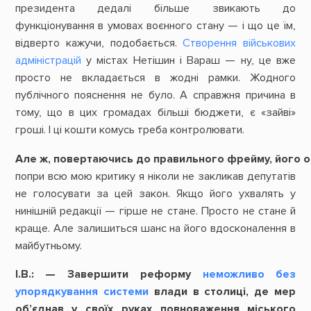
президента дедалі більше звикають до
функціонування в умовах воєнного стану — і що це їм,
відверто кажучи, подобається.
Створення військових
адміністрацій
у містах Нетішин і Вараш — ну, це вже
просто не вкладається в жодні рамки. Жодного
публічного пояснення не було. А справжня причина в
тому, що в цих громадах більші бюджети, є «зайві»
гроші. І ці кошти комусь треба контролювати.
Але
ж,
повертаючись
до
правильного
фрейму,
його
о
попри всю мою критику я ніколи не закликав депутатів
не голосувати за цей закон. Якщо його ухвалять у
нинішній редакції — гірше не стане. Просто не стане й
краще. Але залишиться шанс на його вдосконалення в
майбутньому.
І.В.: — Завершити реформу
неможливо без
упорядкування системи
влади в столиці, де мер
об’єднав у своїх руках повноваження міського