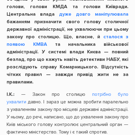
голови, голови КМДА та голови Київради.
Центральна влада
дуже довго маніпулювала
бажанням призначити свого голову столичної
державної адміністрації, не ухвалюючи при цьому
закону про столицю. Що, власне, й
сталося з
появою КМВА
та начальника військової
адміністрації. У системі влади Києва — повний
безлад, про що кажуть навіть детективи НАБУ, які
розслідують справу Комарницького. Відсутність
чітких правил — завжди привід жити не за
правилами.
І.К.:
— Закон про столицю
потрібно було
ухвалити
давно. І зараз це можна зробити паралельно
з ухваленням закону про місцеві державні адміністрації.
У ньому, до речі, написано, що до ухвалення закону про
Київ міського голову контролює центральний орган —
фактично міністерство. Тому і є такий спротив.