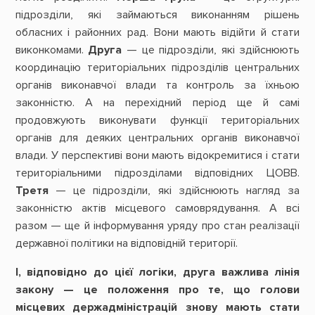
підрозділи, які займаються виконанням рішень
обласних і районних рад. Вони мають відійти й стати
виконкомами.
Друга
— це підрозділи, які здійснюють
координацію територіальних підрозділів центральних
органів виконавчої влади та контроль за їхньою
законністю. А на перехідний період ще й самі
продовжують виконувати функції територіальних
органів для деяких центральних органів виконавчої
влади. У перспективі вони мають відокремитися і стати
територіальними підрозділами відповідних ЦОВВ.
Третя
— це підрозділи, які здійснюють нагляд за
законністю актів місцевого самоврядування. А всі
разом — ще й інформування уряду про стан реалізації
державної політики на відповідній території.
І,
відповідно
до
цієї
логіки,
друга
важлива
лінія
закону
—
це
положення
про
те,
що
голови
місцевих
держадміністрацій
знову
мають
стати