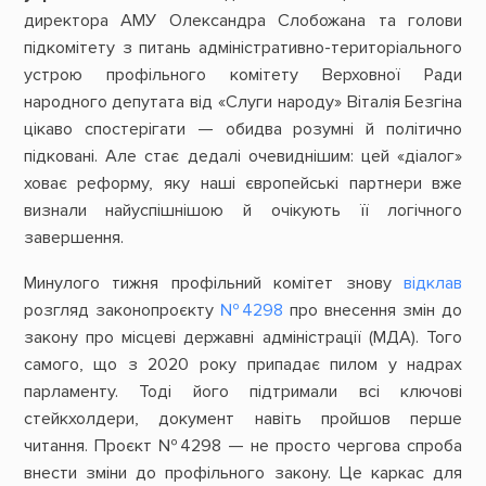
директора АМУ Олександра Слобожана та голови
підкомітету з питань адміністративно-територіального
устрою профільного комітету Верховної Ради
народного депутата від «Слуги народу» Віталія Безгіна
цікаво спостерігати — обидва розумні й політично
підковані. Але стає дедалі очевиднішим: цей «діалог»
ховає реформу, яку наші європейські партнери вже
визнали найуспішнішою й очікують її логічного
завершення.
Минулого тижня профільний комітет знову
відклав
розгляд законопроєкту
№4298
про внесення змін до
закону про місцеві державні адміністрації (МДА). Того
самого, що з 2020 року припадає пилом у надрах
парламенту. Тоді його підтримали всі ключові
стейкхолдери, документ навіть пройшов перше
читання. Проєкт №4298 — не просто чергова спроба
внести зміни до профільного закону. Це каркас для