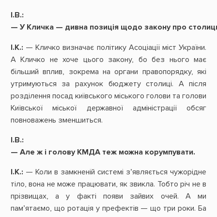
І.В.:
—
У
Кличка
—
дивна
позиція
щодо
закону
про
столиц
І.К.:
— Кличко визначає політику Асоціації міст України.
А Кличко не хоче цього закону, бо без нього має
більший вплив, зокрема на органи правопорядку, які
утримуються за рахунок бюджету столиці. А після
розділення посад київського міського голови та голови
Київської міської державної адміністрації обсяг
повноважень зменшиться.
І.В.:
—
Але
ж
і
голову
КМДА
теж
можна
корумпувати.
І.К.:
— Коли в замкненій системі з’являється чужорідне
тіло, вона не може працювати, як звикла. Тобто річ не в
прізвищах, а у факті появи зайвих очей. А ми
пам’ятаємо, що ротація у префектів — що три роки. Ба