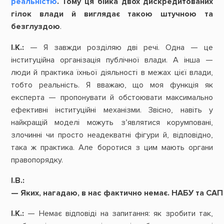
реальністю
. Тому ця бійка двох дискредитованих
гілок влади й виглядає такою штучною та
безглуздою
.
І.К.:
— Я завжди розділяю дві речі. Одна — це
інституційна організація публічної влади. А інша —
люди й практика їхньої діяльності в межах цієї влади,
тобто реальність. Я вважаю, що моя функція як
експерта — пропонувати й обстоювати максимально
ефективні інституційні механізми. Звісно, навіть у
найкращій моделі можуть з’являтися корумповані,
злочинні чи просто неадекватні фігури й, відповідно,
така ж практика. Але боротися з цим мають органи
правопорядку.
І.В.:
—
Яких,
нагадаю,
в
нас
фактично
немає.
НАБУ
та
САП
І.К.:
— Немає відповіді на запитання: як зробити так,