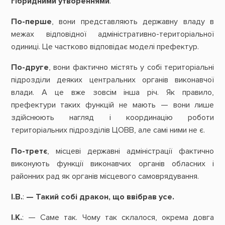
гібридними
утвореннями
.
По-перше
, вони представляють державну владу в
межах відповідної адміністративно-територіальної
одиниці. Це частково відповідає моделі префектур.
По-друге
, вони фактично містять у собі територіальні
підрозділи деяких центральних органів виконавчої
влади. А це вже зовсім інша річ. Як правило,
префектури таких функцій не мають — вони лише
здійснюють нагляд і координацію роботи
територіальних підрозділів ЦОВВ, але самі ними не є.
По-третє
, місцеві державні адміністрації фактично
виконують функції виконавчих органів обласних і
районних рад як органів місцевого самоврядування.
І.В.
:
—
Такий
собі
дракон,
що
ввібрав
усе.
І.К.
: — Саме так. Чому так склалося, окрема довга