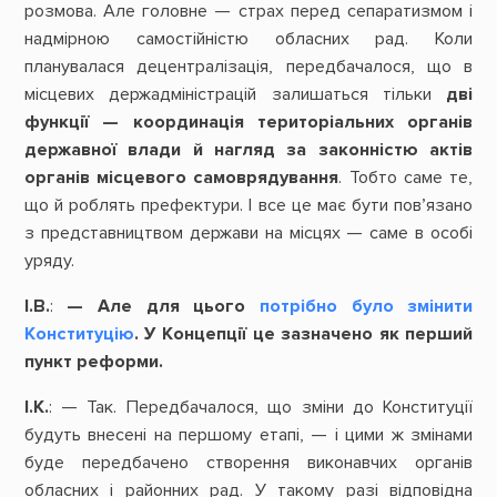
розмова. Але головне — страх перед сепаратизмом і
надмірною самостійністю обласних рад. Коли
планувалася децентралізація, передбачалося, що в
місцевих держадміністрацій залишаться тільки
дві
функції
— координація
територіальних
органів
державної
влади
й
нагляд
за
законністю
актів
органів
місцевого
самоврядування
. Тобто саме те,
що й роблять префектури. І все це має бути пов’язано
з представництвом держави на місцях — саме в особі
уряду.
І.В.
:
—
Але
для
цього
потрібно
було
змінити
Конституцію
.
У
Концепції
це
зазначено
як
перший
пункт
реформи.
І.К.
: — Так. Передбачалося, що зміни до Конституції
будуть внесені на першому етапі, — і цими ж змінами
буде передбачено створення виконавчих органів
обласних і районних рад. У такому разі відповідна