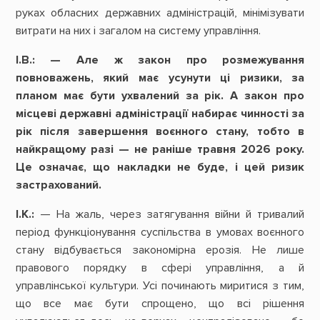
руках обласних державних адміністрацій, мінімізувати
витрати на них і загалом на систему управління.
І.В.:
— Але ж закон про розмежування
повноважень, який має усунути ці ризики, за
планом має бути ухвалений за рік. А закон про
місцеві державні адміністрації набирає чинності за
рік після завершення воєнного стану, тобто в
найкращому разі — не раніше травня 2026 року.
Це означає, що накладки не буде, і цей ризик
застрахований.
І.К.:
— На жаль, через затягування війни й тривалий
період функціонування суспільства в умовах воєнного
стану відбувається закономірна ерозія. Не лише
правового порядку в сфері управління, а й
управлінської культури. Усі починають миритися з тим,
що все має бути спрощено, що всі рішення