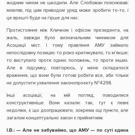
жодним чином не шкодили. Але Слобожан пояснював:
мовляв, під цим приводом уряд може зробити то-то, і
це врешті буде на гірше для нас.
Протистояння між Кличком і офісом президента, на
жаль, завжди було визначальним чинником для
Асоціації міст. І тому правління АМУ займало
непослідовну позицію: то різко критикувало, то м’якше;
то виступало проти одних положень, то проти інших.
Але в підсумку, повторюсь, у мене складалося
враження, що вони були готові робити все, аби тільки
не допустити ухвалення законопроєкту №4298.
Інші асоціації, на мій погляд, поводилися
конструктивніше. Вони казали: так, тут є певні
недоліки, є що доопрацювати, зокрема оці пункти, але
загалом концептуально закон є прийнятним.
І.В.: — Але не забуваймо, що АМУ — по суті єдина