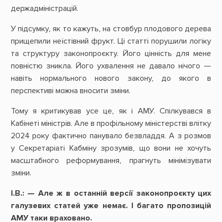
держадміністрацій.
У підсумку, як то кажуть, на стовбур плодового дерева
прищепили неїстівний фрукт. Ці статті порушили логіку
та структуру законопроєкту. Його цінність для мене
повністю зникла. Його ухвалення не давало нічого —
навіть нормального нового закону, до якого в
перспективі можна вносити зміни.
Тому я критикував усе це, як і АМУ. Спілкувався в
Кабінеті міністрів. Але в профільному міністерстві влітку
2024 року фактично панувало безвладдя. А з розмов
у Секретаріаті Кабміну зрозумів, що вони не хочуть
масштабного реформування, прагнуть мінімізувати
зміни.
І.В.: — Але ж в останній версії законопроєкту цих
галузевих статей уже немає. І багато пропозицій
АМУ таки враховано.