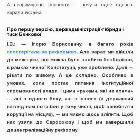
А непримиренні опоненти — почути одне одного.
Заради України.
Про першу версію, держадміністрації-гібриди і
тиск Банкової
І.В.:
—
Ігорю Борисовичу, я багато років
спостерігала за реформою
. Але зараз ми дійшли
до межі: усе, що можна було зробити безболісно,
в рамках чинної Конституції, уже зроблено. Далі —
різати по живому. А це складно. Особливо в
умовах, коли постає питання інституційної
спроможності влади. І цими «руками, які не крали»
— ані з одного боку, ані з іншого (а державний
нагляд нам потрібен у тому числі, щоб запобігати
корупції на місцях), — ми маємо щось зліпити. Щоб
нас узяли до Євросоюзу і щоб ми завершили
децентралізаційну реформу.