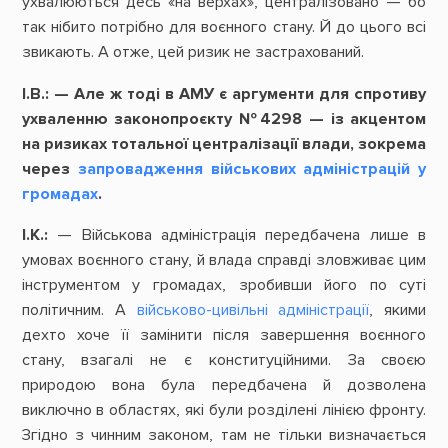
ухвалюються десь «на верхах», централізовано — бо
так нібито потрібно для воєнного стану. Й до цього всі
звикають. А отже, цей ризик не застрахований.
І.В.:
— Але ж тоді в АМУ є аргументи для спротиву
ухваленню законопроєкту №4298 — із акцентом
на ризиках тотальної централізації влади, зокрема
через
запровадження військових адміністрацій у
громадах
.
І.К.:
— Військова адміністрація передбачена лише в
умовах воєнного стану, й влада справді зловживає цим
інструментом у громадах, зробивши його по суті
політичним. А
військово-цивільні адміністрації
, якими
дехто хоче її замінити після завершення воєнного
стану, взагалі не є конституційними. За своєю
природою вона була передбачена й дозволена
виключно в областях, які були розділені лінією фронту.
Згідно з чинним законом, там не тільки визначається