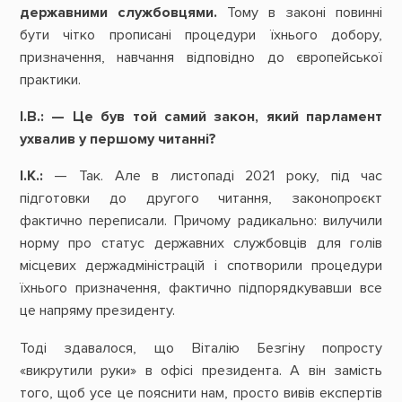
державними
службовцями.
Тому в законі повинні
бути чітко прописані процедури їхнього добору,
призначення, навчання відповідно до європейської
практики.
І.В.:
—
Це
був
той
самий
закон,
який
парламент
ухвалив
у
першому
читанні?
І.К.:
— Так. Але в листопаді 2021 року, під час
підготовки до другого читання, законопроєкт
фактично переписали. Причому радикально: вилучили
норму про статус державних службовців для голів
місцевих держадміністрацій і спотворили процедури
їхнього призначення, фактично підпорядкувавши все
це напряму президенту.
Тоді здавалося, що Віталію Безгіну попросту
«викрутили руки» в офісі президента. А він замість
того, щоб усе це пояснити нам, просто вивів експертів