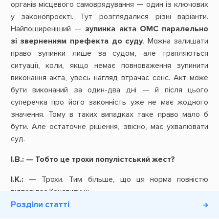
органів місцевого самоврядування — один із ключових
у законопроєкті. Тут розглядалися різні варіанти.
Найпоширеніший —
зупинка акта ОМС паралельно
зі зверненням префекта до суду
. Можна залишати
право зупинки лише за судом, але трапляються
ситуації, коли, якщо немає повноваження зупинити
виконання акта, увесь нагляд втрачає сенс. Акт може
бути виконаний за один-два дні — й після цього
суперечка про його законність уже не має жодного
значення. Тому в таких випадках таке право мало б
бути. Але остаточне рішення, звісно, має ухвалювати
суд.
І.В.: — Тобто це трохи популістський жест?
І.К.:
— Трохи. Тим більше, що ця норма повністю
відповідає Конституції.
Розділи статті
І.В.:
—
Пройдімося ще по претензіях АМУ.