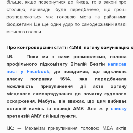
більше, якщо повернутися до Києва, то в законі про
столицю, вочевидь, буде передбачено, що гроші
розподіляються між головою міста та районними
бюджетами. Це ще один удар по самодержавній владі
міського голови.
Про
контроверсійні
статті
4298,
погану
комунікацію
І.В.: — Поки ми з вами розмовляємо, голова
профільного підкомітету Віталій Безгін
написав
пост у
Facebook
, де повідомив, що відкликає
власну поправку 1614, яка передбачала
можливість призупинення дії акта органу
місцевого самоврядування до початку судового
оскарження. Мабуть, він вважає, що цим вибиває
останній камінь із позиції АМУ. Але ж у
списку
претензій АМУ є й інші пункти.
І.К.:
— Механізм призупинення головою МДА актів