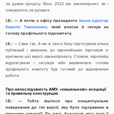
за дужки процесу. Весь 2022 рік законопроєкт, як і
очікувалося, не рухався.
І.В.:
—
А
потім
з офісу
президента
пішов куратор
Кирило
Тимошенко
,
який
власне
й
тиснув
на
голову
профільного
підкомітету.
І.К.:
— Саме так. А ми зі свого боку підготували кілька
публікацій і звернень до європейських партнерів із
критикою цієї версії законопроєкту. Словом, європейці
відреагували і ситуація ніби вирівнялася: голова
профільного комітету був готовий до відновлення
роботи.
Про непослідовність АМУ, «кишенькові» асоціації
та правильну конструкцію
І.В.:
—
Тобто
йшлося
про
концептуальне
повернення
до
тієї
версії,
яку
було
підтримано
в
першому
читанні?
До
речі,
Асоціація
міст
тоді
її