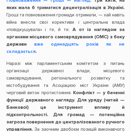
Повноваження — гроші — нагляд
.
Три кити, на
яких мала б триматися децентралізація в Україні.
Гроші та повноваження громади отримали, — хай навіть
війна внесла свої корективи і центральна влада
«повідкушувала» і те, й те.
А от із наглядом за
органами місцевого самоврядування (ОМС) з боку
держави
вже одинадцять років як не
складається
.
Наразі між парламентським комітетом з питань
організації державної влади, місцевого
самоврядування, регіонального розвитку та
містобудування та Асоціацією міст України (АМУ)
черговий виток протистояння.
Конфлікт — у баченні
функції державного нагляду. Для уряду (читай —
Банкової) це інструмент впливу й
підконтрольності. Для громад — потенційна
загроза повернення до централізованого ручного
управління.
За заочним двобоєм позицій виконавчого