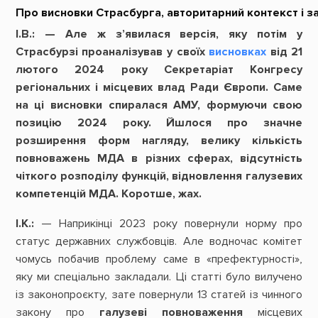
Про
висновки
Страсбурга,
авторитарний
контекст
і
з
І.В.:
— Але ж з’явилася версія, яку потім у
Страсбурзі проаналізував у своїх
висновках
від 21
лютого 2024 року Секретаріат Конгресу
регіональних і місцевих влад Ради Європи. Саме
на ці висновки спиралася АМУ, формуючи свою
позицію 2024 року. Йшлося про значне
розширення форм нагляду, велику кількість
повноважень МДА в різних сферах, відсутність
чіткого розподілу функцій, відновлення галузевих
компетенцій МДА. Коротше, жах.
І.К.:
— Наприкінці 2023 року повернули норму про
статус державних службовців. Але водночас комітет
чомусь побачив проблему саме в «префектурності»,
яку ми спеціально закладали. Ці статті було вилучено
із законопроєкту, зате повернули 13 статей із чинного
закону про
галузеві
повноваження
місцевих