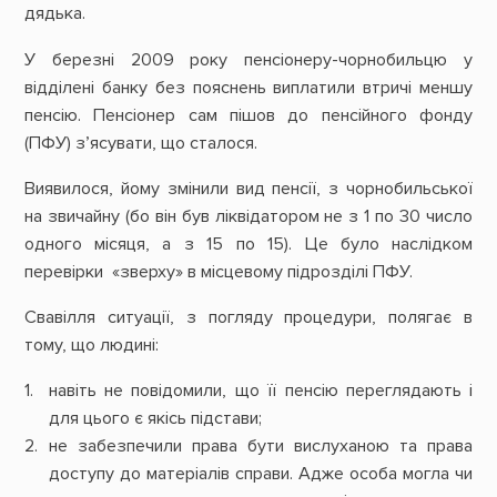
дядька.
У березні 2009 року пенсіонеру-чорнобильцю у
відділені банку без пояснень виплатили втричі меншу
пенсію. Пенсіонер сам пішов до пенсійного фонду
(ПФУ) з’ясувати, що сталося.
Виявилося, йому змінили вид пенсії, з чорнобильської
на звичайну (бо він був ліквідатором не з 1 по 30 число
одного місяця, а з 15 по 15). Це було наслідком
перевірки «зверху» в місцевому підрозділі ПФУ.
Свавілля ситуації, з погляду процедури, полягає в
тому, що людині:
навіть не повідомили, що її пенсію переглядають і
для цього є якісь підстави;
не забезпечили права бути вислуханою та права
доступу до матеріалів справи. Адже особа могла чи