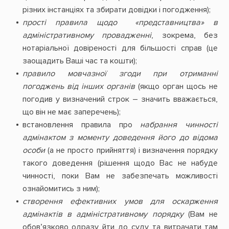
різних інстанціях та збирати довідки і погодження);
прості правила щодо «представництва» в
адміністративному провадженні
, зокрема, без
нотаріальної довіреності для більшості справ (це
заощадить Ваші час та кошти);
правило мовчазної згоди при отриманні
погоджень від інших органів
(якщо орган щось не
погодив у визначений строк – значить вважається,
що він не має заперечень);
встановлення правила про
набрання чинності
адмінактом з моменту доведення його до відома
особи
(а не просто прийняття) і визначення порядку
такого доведення (рішення щодо Вас не набуде
чинності, поки Вам не забезпечать можливості
ознайомитись з ним);
створення ефективних умов для оскарження
адмінактів в адміністративному порядку
(Вам не
обов’язково одразу йти до суду та витрачати там