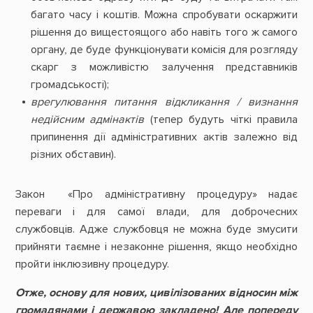
багато часу і коштів. Можна спробувати оскаржити
рішення до вищестоящого або навіть того ж самого
органу, де буде функціонувати комісія для розгляду
скарг з можливістю залучення представників
громадськості);
врегулювання питання відкликання / визнання
недійсним адмінактів
(тепер будуть чіткі правила
припинення дії адміністративних актів залежно від
різних обставин).
Закон «Про адміністративну процедуру» надає
переваги і для самої влади, для доброчесних
службовців. Адже службовця не можна буде змусити
прийняти таємне і незаконне рішення, якщо необхідно
пройти інклюзивну процедуру.
Отже, основу для нових, цивілізованих відносин між
громадянами і державою закладено! Але попереду