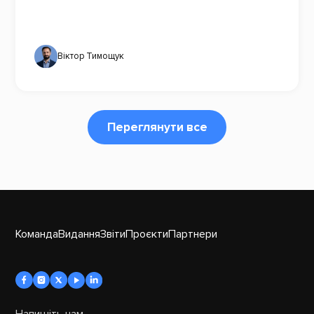
Віктор Тимощук
Переглянути все
Команда
Видання
Звіти
Проєкти
Партнери