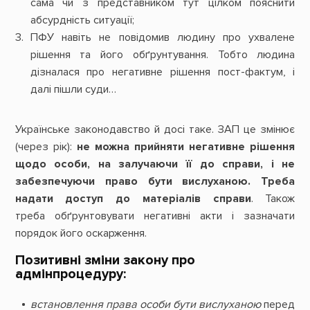
сама чи з представником тут цілком пояснити
абсурдність ситуації;
ПФУ навіть не повідомив людину про ухвалене
рішення та його обґрунтування. Тобто людина
дізналася про негативне рішення пост-фактум, і
далі пішли суди…
Українське законодавство й досі таке. ЗАП це змінює
(через рік):
не можна прийняти негативне рішення
щодо особи, на залучаючи її до справи, і не
забезпечуючи право бути вислуханою. Треба
надати доступ до матеріалів справи
. Також
треба обґрунтовувати негативні акти і зазначати
порядок його оскарження.
Позитивні зміни закону про
адмінпроцедуру:
встановлення права особи бути вислуханою
перед