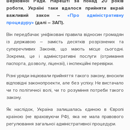
Верховної Ради. Нарешті за понад 20 років
роботи, Україні таки вдалося прийняти вкрай
важливий закон –
«Про адміністративну
процедуру»
(далі – ЗАП).
Він передбачає уніфіковані правила відносин громадян
із державою – замість десятків розрізнених та
суперечливих Законів, що мають місце сьогодні.
Зокрема, це і адміністративні послуги (отримання
паспорта, дозволу, ліцензії), і інспекційні перевірки.
Різні уряди ініціювали прийняття такого закону, вносили
відповідні законопроекти, але без успіху. Не вистачало
чи то політичної волі, чи то розуміння потреби такого
закону.
Як наслідок, Україна залишалась єдиною в Європі
країною (не враховуючи РФ), яка не мала правового
регулювання загальної адміністративної процедури.