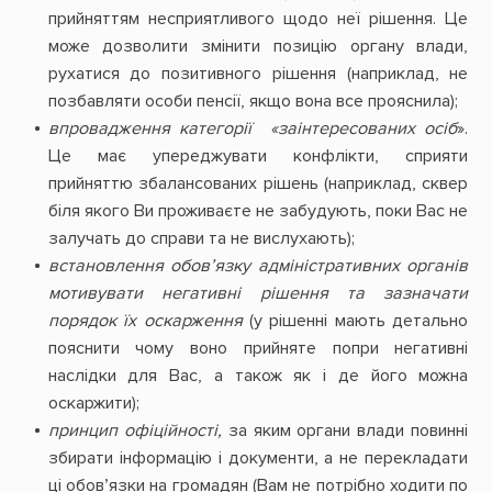
прийняттям несприятливого щодо неї рішення. Це
може дозволити змінити позицію органу влади,
рухатися до позитивного рішення (наприклад, не
позбавляти особи пенсії, якщо вона все прояснила);
впровадження категорії «заінтересованих осіб
».
Це має упереджувати конфлікти, сприяти
прийняттю збалансованих рішень (наприклад, сквер
біля якого Ви проживаєте не забудують, поки Вас не
залучать до справи та не вислухають);
встановлення обов’язку адміністративних органів
мотивувати негативні рішення та зазначати
порядок їх оскарження
(у рішенні мають детально
пояснити чому воно прийняте попри негативні
наслідки для Вас, а також як і де його можна
оскаржити);
принцип офіційності,
за яким органи влади повинні
збирати інформацію і документи, а не перекладати
ці обов’язки на громадян (Вам не потрібно ходити по