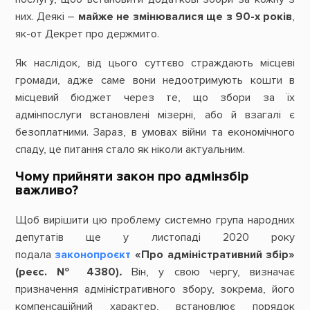
них. Деякі –
майже не змінювалися ще з 90-х років
,
як-от Декрет про держмито.
Як наслідок, від цього суттєво страждають місцеві
громади, адже саме вони недоотримують кошти в
місцевий бюджет через те, що збори за їх
адмінпослуги встановлені мізерні, або й взагалі є
безоплатними. Зараз, в умовах війни та економічного
спаду, це питання стало як ніколи актуальним.
Чому прийняти закон про адмінзбір
важливо?
Щоб вирішити цю проблему системно група народних
депутатів ще у листопаді 2020 року
подала
законопроєкт
«Про адміністративний збір»
(реєс. № 4380)
.
Він, у свою чергу, визначає
призначення адміністративного збору, зокрема, його
компенсаційний характер, встановлює порядок