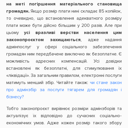
на меті погіршення матеріального становища
громадян
.
Якщо розмір плати нині складає 85 копійок,
то очевидно, що встановлення адекватного розміру
плати може бути дійсно більшим у 200 разів. Але при
цьому
усі вразливі верстви населення цим
законопроєктом захищаються
, адже надання
адмінпослуг у сфері соціального забезпечення
громадян ним передбачене виключно як безоплатне. Є
можливість адресних компенсацій. Усі довідки
встановлені як безоплатні, для стимулювання їх
«ліквідації». За загальним правилом, електронні послуги
матимуть менший збір. Читайте також:
чи стане закон
про адмінзбір за послуги тягарем для громадян і
бізнесу?
Тобто законопроєкт вирівнює розміри адмінзборів та
актуалізує їх відповідно до сучасних соціально-
економічних умов. Адже кожен розмір такого збору