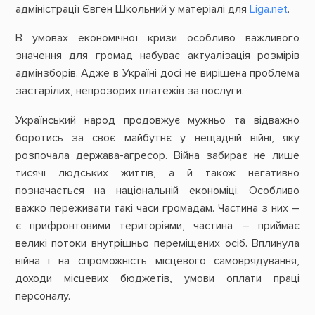
адміністрації Євген Школьний у матеріалі для
Liga.net
.
В умовах економічної кризи особливо важливого
значення для громад набуває актуалізація розмірів
адмінзборів. Адже в Україні досі не вирішена проблема
застарілих, непрозорих платежів за послуги.
Український народ продовжує мужньо та відважно
боротись за своє майбутнє у нещадній війні, яку
розпочала держава-агресор. Війна забирає не лише
тисячі людських життів, а й також негативно
позначається на національній економіці. Особливо
важко переживати такі часи громадам. Частина з них –
є прифронтовими територіями, частина – приймає
великі потоки внутрішньо переміщених осіб. Вплинула
війна і на спроможність місцевого самоврядування,
доходи місцевих бюджетів, умови оплати праці
персоналу.