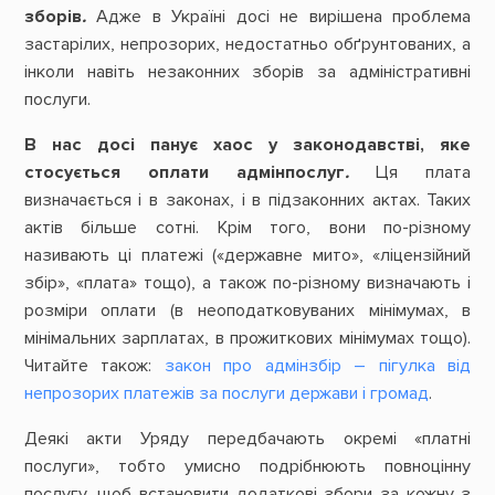
зборів
.
Адже в Україні досі не вирішена проблема
застарілих, непрозорих, недостатньо обґрунтованих, а
інколи навіть незаконних зборів за адміністративні
послуги.
В нас досі панує хаос у законодавстві, яке
стосується оплати адмінпослуг
.
Ця плата
визначається і в законах, і в підзаконних актах. Таких
актів більше сотні. Крім того, вони по-різному
називають ці платежі («державне мито», «ліцензійний
збір», «плата» тощо), а також по-різному визначають і
розміри оплати (в неоподатковуваних мінімумах, в
мінімальних зарплатах, в прожиткових мінімумах тощо).
Читайте також:
закон про адмінзбір – пігулка від
непрозорих платежів за послуги держави і громад
.
Деякі акти Уряду передбачають окремі «платні
послуги», тобто умисно подрібнюють повноцінну
послугу, щоб встановити додаткові збори за кожну з