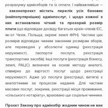
розрахунку адмінзборів та їх сплати. І найважливіше –
законопроєкт містить перелік усіх базових
(найпопулярніших) адмінпослуг, і щодо кожної з
них встановлено чіткий та прозорий розмір
плати
(що відповідає досвіду багатьох країн-членів ЄС,
як-от Чехія, Польща, окремі землі ФРН). Частина цих
розмірів відповідає чинним законним розмірам зборів,
але переведені у абсолютні одиниці (реєстрація
нерухомості, паспортні послуги, реєстрація
транспортних засобів). Інші послуги (реєстрація бізнесу,
землі, РАЦС) визначені на основі методу аналогії,
співмірно до вартості послуг щодо реєстрації
нерухомості. Адже усі послуги (реєстрації, витяги) є
аналогічними за процесом надання. Для частини
масових послуг, зокрема, реєстрації місця проживання,
«сільського нотаріату», враховано ще соціальні чинники.
Проєкт Закону про адмінзбір жодним чином не має