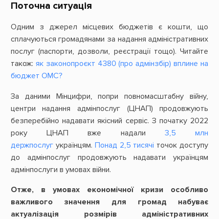
Поточна ситуація
Одним з джерел місцевих бюджетів є кошти, що
сплачуються громадянами за надання адміністративних
послуг (паспорти, дозволи, реєстрації тощо). Читайте
також:
як законопроєкт 4380 (про адмінзбір) вплине на
бюджет ОМС?
За даними Мінцифри, попри повномасштабну війну,
центри надання адмінпослуг (ЦНАП) продовжують
безперебійно надавати якісний сервіс. З початку 2022
року ЦНАП вже надали
3,5 млн
держпослуг
українцям.
Понад 2,5 тисячі
точок доступу
до адмінпослуг продовжують надавати українцям
адмінпослуги в умовах війни.
Отже, в умовах економічної кризи особливо
важливого значення для громад набуває
актуалізація розмірів адміністративних