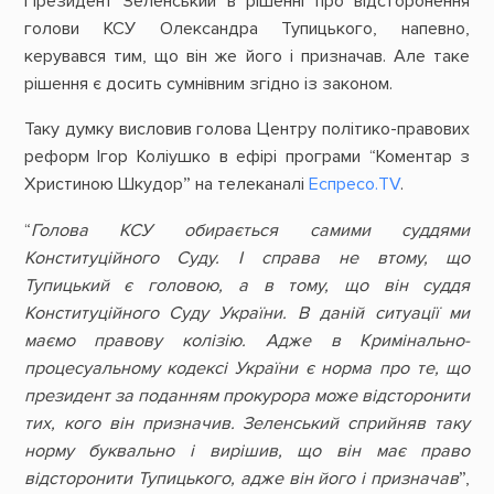
Президент Зеленський в рішенні про відсторонення
голови КСУ Олександра Тупицького, напевно,
керувався тим, що він же його і призначав. Але таке
рішення є досить сумнівним згідно із законом.
Таку думку висловив голова Центру політико-правових
реформ Ігор Коліушко в ефірі програми “Коментар з
Христиною Шкудор” на телеканалі
Еспресо.TV
.
“
Голова КСУ обирається самими суддями
Конституційного Суду. І справа не втому, що
Тупицький є головою, а в тому, що він суддя
Конституційного Суду України. В даній ситуації ми
маємо правову колізію. Адже в Кримінально-
процесуальному кодексі України є норма про те, що
президент за поданням прокурора може відсторонити
тих, кого він призначив. Зеленський сприйняв таку
норму буквально і вирішив, що він має право
відсторонити Тупицького, адже він його і призначав
”,