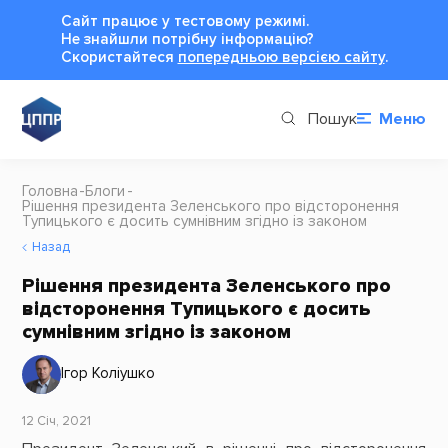
Сайт працює у тестовому режимі.
Не знайшли потрібну інформацію?
Cкористайтеся
попередньою версією сайту
.
Пошук
Меню
Головна
Блоги
Рішення президента Зеленського про відсторонення
Тупицького є досить сумнівним згідно із законом
Назад
Рішення президента Зеленського про
відсторонення Тупицького є досить
сумнівним згідно із законом
Ігор Коліушко
12 Січ, 2021