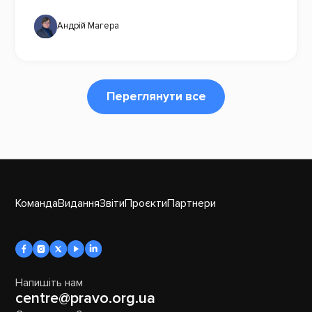
Андрій Магера
Переглянути все
Команда
Видання
Звіти
Проєкти
Партнери
Напишіть нам
centre@pravo.org.ua