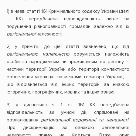
1) в назві статті 161 Кримінального кодексу України (далі
– КК) передбачена відповідальність лише за
порушення рівноправності громадян залежно від їх
регіональної
належності;
2) у примітці до цієї статті визначено, що під
регіональною
належністю
розуміється належність
особи за народженням чи проживанням до регіону –
частини території України або території компактного
розселення українців за межами території України, –
що відрізняється від інших територій за низкою
історичних, географічних, мовних та інших ознак;
3) у диспозиції ч. 1 ст. 161 КК передбачена
відповідальність за умисні дії, спрямовані на
розпалювання
регіональної ворожнечі та ненависті
.
Про дискримінацію за ознакою регіональної
належності прямо не йдеться. Отже, опис