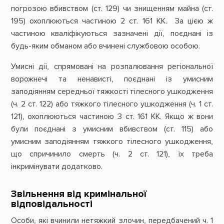
погрозою вбивством (ст. 129) чи знищенням майна (ст.
195) охоплюються частиною 2 ст. 161 КК. За цією ж
частиною кваліфікуються зазначені дії, поєднані із
будь-яким обманом або вчинені службовою особою.
Умисні дії, спрямовані на розпалювання регіональної
ворожнечі та ненависті, поєднані із умисним
заподіянням середньої тяжкості тілесного ушкодження
(ч. 2 ст. 122) або тяжкого тілесного ушкодження (ч. 1 ст.
121), охоплюються частиною 3 ст. 161 КК. Якщо ж вони
були поєднані з умисним вбивством (ст. 115) або
умисним заподіянням тяжкого тілесного ушкодження,
що спричинило смерть (ч. 2 ст. 121), їх треба
інкримінувати додатково.
Звільнення від кримінальної
відповідальності
Особи, які вчинили нетяжкий злочин, передбачений ч. 1