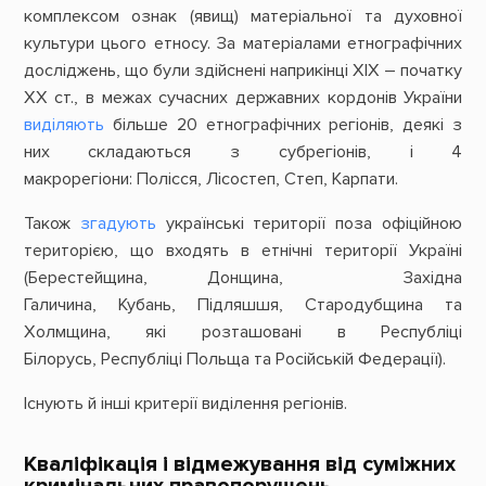
комплексом ознак (явищ) матеріальної та духовної
культури цього етносу. За матеріалами етнографічних
досліджень, що були здійснені наприкінці XIX – початку
XX ст., в межах сучасних державних кордонів України
виділяють
більше 20 етнографічних регіонів, деякі з
них складаються з субрегіонів, і 4
макрорегіони: Полісся, Лісостеп, Степ, Карпати.
Також
згадують
українські території поза офіційною
територією, що входять в етнічні території Україні
(Берестейщина, Донщина, Західна
Галичина, Кубань, Підляшшя, Стародубщина та
Холмщина, які розташовані в Республіці
Білорусь, Республіці Польща та Російській Федерації).
Існують й інші критерії виділення регіонів.
Кваліфікація і відмежування від суміжних
кримінальних правопорушень