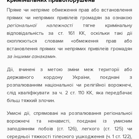
Пряме чи непряме обмеження прав або встановлення
прямих чи непрямих привілеїв громадян за ознакою
регіональної належності
тягне кримінальну
відповідальність за ст. 161 КК, оскільки такі дії
охоплюються словами «обмеження прав або
встановлення прямих чи непрямих привілеїв громадян
за іншими ознаками
».
Дії, вчинені з метою зміни меж території або
державного кордону України, поєднані з
розпалюванням національної чи релігійної ворожнечі,
слід кваліфікувати за ч. 2 ст. 110 КК, яка передбачає
більш тяжкий злочин.
Умисні дії, спрямовані на розпалювання регіональної
ворожнечі та ненависті, поєднані із умисним
заподіянням побоїв (ст. 126), легкого (ст. 125) чи
середньої тяжкості тілесного ушкодження (ч. 1 ст. 122),