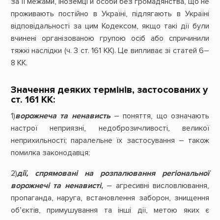
за її межами, іноземці й особи без громадянства, що не
проживають постійно в Україні, підлягають в Україні
відповідальності за цим Кодексом, якщо такі дії були
вчинені організованою групою осіб або спричинили
тяжкі наслідки (ч. 3 ст. 161 КК). Це випливає зі статей 6–
8 КК.
Значення деяких термінів, застосованих у
ст. 161 КК:
1)
ворожнеча та ненависть
– поняття, що означають
настрої неприязні, недоброзичливості, великої
неприхильності; паралельне їх застосування – також
помилка законодавця;
2)
дії, спрямовані на розпалювання регіональної
ворожнечі та ненависті
,
– агресивні висловлювання,
пропаганда, наруга, встановлення заборон, знищення
об’єктів, примушування та інші дії, метою яких є