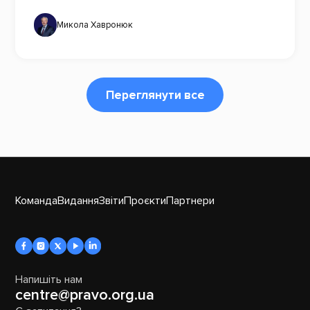
Микола Хавронюк
Переглянути все
Команда
Видання
Звіти
Проєкти
Партнери
Напишіть нам
centre@pravo.org.ua