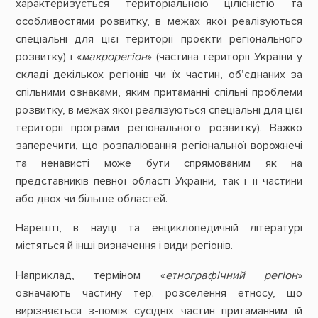
характеризується територіальною цілісністю та
особливостями розвитку, в межах якої реалізуються
спеціальні для цієї території проєкти регіонального
розвитку) і «
макрорегіон
» (частина території України у
складі декількох регіонів чи їх частин, об’єднаних за
спільними ознаками, яким притаманні спільні проблеми
розвитку, в межах якої реалізуються спеціальні для цієї
території програми регіонального розвитку). Важко
заперечити, що розпалювання регіональної ворожнечі
та ненависті може бути спрямованим як на
представників певної області України, так і її частини
або двох чи більше областей.
Нарешті, в науці та енциклопедичній літературі
містяться й інші визначення і види регіонів.
Наприклад, терміном «
етнографічний регіон
»
означають частину тер. розселення етносу, що
вирізняється з-поміж сусідніх частин притаманним їй