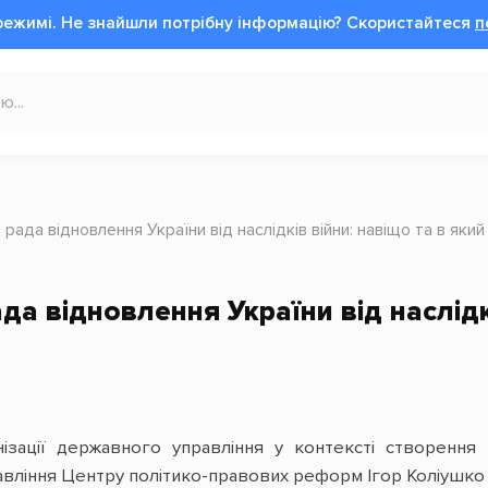
режимі.
Не знайшли потрібну інформацію?
Cкористайтеся
п
 рада відновлення України від наслідків війни: навіщо та в який
а відновлення України від наслідкі
ізації державного управління у контексті створення 
авління Центру політико-правових реформ Ігор Коліушко 