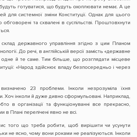
ни будуть готуватися, що будуть охоплювати немає. А це
ей для системної зміни Конституції. Однак для цього
 обговорені та схвалені в суспільстві. Проштовхнути
ься.
склад державного управління згідно з цим Планом
логії. До речі, в англійській версії замість «державне
 не одне й те саме. Тим більше, що розглядати місцеве
итуції: «Народ здійснює владу безпосередньо і через
 визначено 23 проблеми. Інколи незрозуміла їхня
ми. Хоч інколи й дуже дивно сформульовані. Наприклад,
то в організації та функціонуванні все прекрасно,
 в Плані перелічені явно не всі.
опис того що треба робити, щоб вирішити чи усунути
ки не ясно, чому вони роками не реалізуються. Інколи