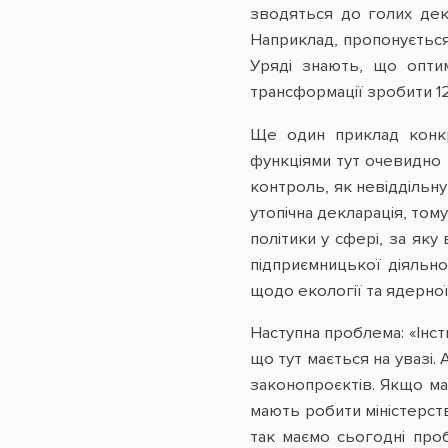
зводяться до голих декл
Наприклад, пропонується 
Уряді знають, що оптим
трансформації зробити 12 
Ще один приклад конкре
функціями тут очевидно 
контроль, як невіддільн
утопічна декларація, том
політики у сфері, за яку
підприємницької діяльно
щодо екології та ядерної
Наступна проблема: «Інс
що тут мається на увазі.
законопроєктів. Якщо має
мають робити міністерст
так маємо сьогодні проб