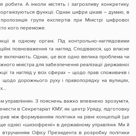
 робити. А інколи містять і загрозливу конкретику.
еорганізуються функції. Однак цифри цікаві – думаю, в
 пропозиція групи експертів при Міністрі цифрової
 хто кого переможе.
кції в одному органі. Під контрольно-наглядовими
кційні повноваження та нагляд. Сподіваюся, що власне
 не включають. Однак, це все одно велика проблема чи
ожного міністра для забезпечення реалізації державної
екції та нагляд у всіх сферах – щодо прав споживачів і
’я, щодо дорожнього руху і правопорядку на вулицях,
ах…
м управління». З пояснень важко впевнено зрозуміти,
ренести в Секретаріат КМУ, як центр Уряду, підготовку
зрив між формуванням політики на рівні концепцій (це
ще однієї «шизофренії» в державному управлінні. Ми й
 з втручанням Офісу Президента в розробку політики