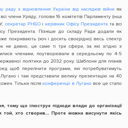
у раду з відновлення України від наслідків війни
як
сі члени Уряду, голови 16 комітетів Парламенту (інші
У,
секретар РНБО
і
керівник Офісу Президента
та всі
фісу Президента. Пізніше до складу Ради додали як
йже покривають (хоч і досить своєрідно) весь спектр
к не дивно, це саме ті три сфери, за які згідно з
внилися членами, поутворювали в середньому по 4-5
державної політики до 2032 року. Шаблони для планів
ред щоб перелічити програми, які потребуватимуть
в Лугано і там представили велику презентацію на 40
кожен. Тільки після
конференції в Лугано
все це стало
я, тому що ілюструє підходи влади до організації
ки той, хто створив… Проте можна висунути якісь