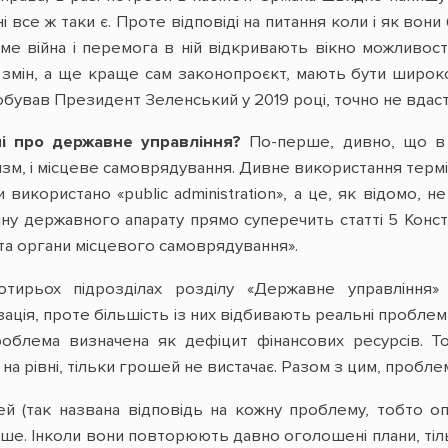
ні все ж таки є. Проте відповіді на питання коли і як во
е війна і перемога в ній відкривають вікно можливост
 змін, а ще краще сам законопроєкт, мають бути широко
обував Президент Зеленський у 2019 році, точно не вдаст
і про державне управління?
По-перше, дивно, що в 
зм, і місцеве самоврядування. Дивне використання терміно
и використано «public administration», а це, як відомо,
ну державного апарату прямо суперечить статті 5 Конст
та органи місцевого самоврядування».
отирьох підрозділах розділу «Державне управління»
зація, проте більшість із них відбивають реальні пробле
лема визначена як дефіцит фінансових ресурсів. Тоб
а рівні, тільки грошей не вистачає. Разом з цим, проблеми
лей (так названа відповідь на кожну проблему, тобто 
ше. Інколи вони повторюють давно оголошені плани, тіль