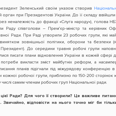
Президент Зеленський своїм указом створив
Національн
орган при Президентові України. До її складу ввійшли в
ез неналежність до фракції «Слуга народу»), голова НБ
ли Раду співголови – Прем’єр-міністр та керівник О
вної Ради. При Раді утворили 23 робочих групи, які ма
 винятком зовнішньої політики, оборони та безпеки (я
є Президент). До середини травня робочі групи напо
илися писати плани відновлення України в кожній сфері 
потреби викласти зміст майбутніх реформ, а насампе
писання планів підігнали під міжурядову конференцію 
ани кожної робочої групи, приблизно по 150-200 сторінок 
му числі самим членам робочих груп Національної ради.
ієї Ради? Для чого її створили? Це важливе питанн
. Звичайно, відповісти на нього точно міг би тіль