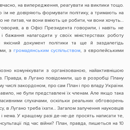
, вчасно, на випередження, реагувати на виклики тощо.
о їм не довіряють формувати політику, а тримають на
то не питав, чи вони вміють це робити, чи вони хочуть…
 говорив, а в Офісі Президента говорили, і навіть не
 і бажання налагодити у своїх міністерствах роботу
л якісний документ політики та ще й заздалегідь
ами, з
громадянським суспільством
, з європейськими
йозно комунікувати з організованою, найактивнішою
ів. Правда, в Лугано повідомили, що в розробці Плану
 числі закордоном, про сам План і про владу України.
равило, не були представлені їх членам. Але якщо така
и пасивними слухачами, оскільки реальних обговорень
асу, в Лугано треба їхати… Загалом залучення науковців
 і нема. У кращому разі де-не-де просять написати те,
нсультації під час війни? План, правда, пишеться на 10