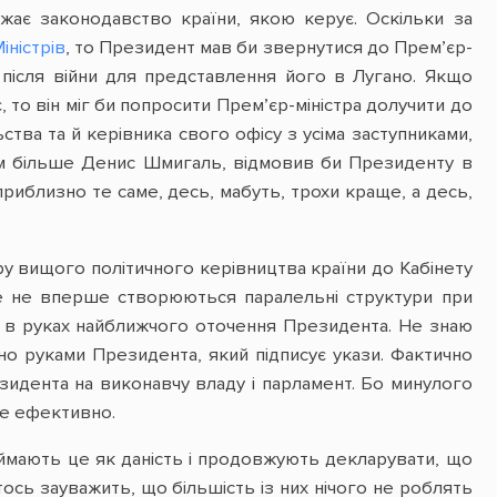
жає законодавство країни, якою керує. Оскільки за
іністрів
, то Президент мав би звернутися до Прем’єр-
 після війни для представлення його в Лугано. Якщо
, то він міг би попросити Прем’єр-міністра долучити до
ства та й керівника свого офісу з усіма заступниками,
 тим більше Денис Шмигаль, відмовив би Президенту в
приблизно те саме, десь, мабуть, трохи краще, а десь,
у вищого політичного керівництва країни до Кабінету
вже не вперше створюються паралельні структури при
 в руках найближчого оточення Президента. Не знаю
но руками Президента, який підписує укази. Фактично
зидента на виконавчу владу і парламент. Бо минулого
не ефективно.
иймають це як даність і продовжують декларувати, що
ось зауважить, що більшість із них нічого не роблять