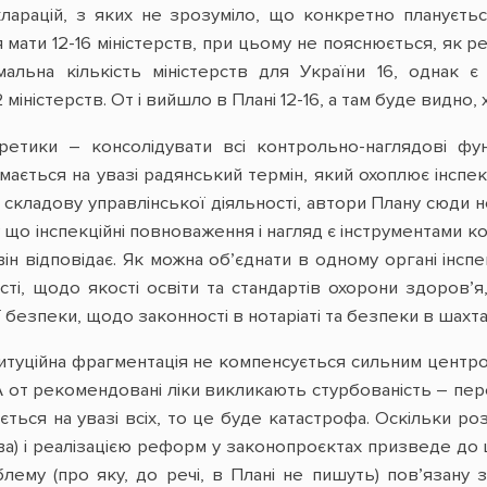
арацій, з яких не зрозуміло, що конкретно планується
мати 12-16 міністерств, при цьому не пояснюється, як р
альна кількість міністерств для України 16, однак є
міністерств. От і вийшло в Плані 12-16, а там буде видно,
тики – консолідувати всі контрольно-наглядові фун
мається на увазі радянський термін, який охоплює інспе
у складову управлінської діяльності, автори Плану сюди
у що інспекційні повноваження і нагляд є інструментами к
 він відповідає. Як можна об’єднати в одному органі інсп
сті, щодо якості освіти та стандартів охорони здоров
 безпеки, щодо законності в нотаріаті та безпеки в шахт
титуційна фрагментація не компенсується сильним центро
 А от рекомендовані ліки викликають стурбованість – пе
ться на увазі всіх, то це буде катастрофа. Оскільки ро
ва) і реалізацією реформ у законопроєктах призведе до 
лему (про яку, до речі, в Плані не пишуть) пов’язану