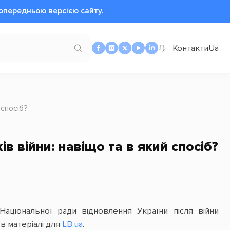
опередньою версією сайту
.
Контакти
Ua
 спосіб?
в війни: навіщо та в який спосіб?
Національної ради відновлення України після війни
в матеріалі для
LB.ua
.