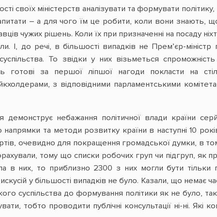
ті своїх міністерств аналізувати та формувати політику
апитати – а для чого їм це робити, коли вони знають, щ
вців чужих рішень. Коли їх при призначенні на посаду ніх
и. І, до речі, в більшості випадків не Прем’єр-міністр
суспільства. То звідки у них візьметься спроможність
уть готові за першої ліпшої нагоди покласти на сті
ейкхолдерами, з відповідними парламентськими комітет
ія демонструє небажання політичної влади країни сер
о напрямки та методи розвитку країни в наступні 10 рок
тів, очевидно для покращення громадської думки, в тому
рахували, тому що списки робочих груп чи підгруп, як п
вала в них, то приблизно 2300 з них могли бути тільк
искусій у більшості випадків не було. Казали, що немає ч
кого суспільства до формування політики як не було, так
вати, тобто проводити публічні консультації ні-ні. Які ко