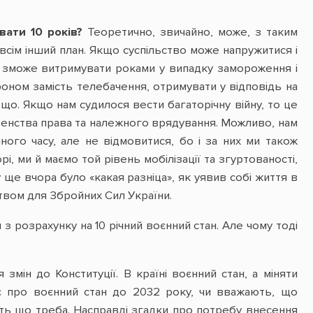
вати 10 років?
Теоретично, звичайно, може, з таким
овсім інший план. Якщо суспільство може напружитися і
но зможе витримувати роками у випадку замороження і
оном замість телебачення, отримувати у відповідь на
ощо. Якщо нам судилося вести багаторічну війну, то це
овенства права та належного врядування. Можливо, нам
ного часу, але не відмовитися, бо і за них ми також
і, ми й маємо той рівень мобілізації та згуртованості,
у ще вчора було «какая разніца», як уявив собі життя в
твом для Збройних Сил України.
з розрахунку на 10 річний воєнний стан. Але чому тоді
мін до Конституції. В країні воєнний стан, а міняти
ає про воєнний стан до 2032 року, чи вважають, що
уть що треба. Насправді згадки про потребу внесення