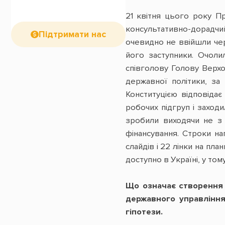
21 квітня цього року 
консультативно-дорадчий 
Підтримати нас
очевидно не ввійшли чер
його заступники. Очоли
співголову Голову Верхо
державної політики, за
Конституцією відповіда
робочих підгруп і заход
зробили виходячи не з 
фінансування. Строки на
слайдів і 22 лінки на пл
доступно в Україні, у то
Що означає створення ц
державного управління
гіпотези.