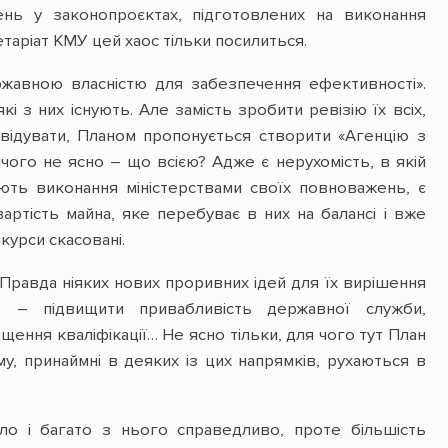
нь у законопроєктах, підготовлених на виконання
аріат КМУ цей хаос тільки посилиться.
ржавною власністю для забезпечення ефективності».
і з них існують. Але замість зробити ревізію їх всіх,
відувати, Планом пропонується створити «Агенцію з
чого не ясно – що всією? Адже є нерухомість, в якій
чують виконання міністерствами своїх повноважень, є
вартість майна, яке перебуває в них на балансі і вже
курси скасовані.
Правда ніяких нових проривних ідей для їх вирішення
– підвищити привабливість державної служби,
щення кваліфікації… Не ясно тільки, для чого тут План
у, принаймні в деяких із цих напрямків, рухаються в
о і багато з нього справедливо, проте більшість