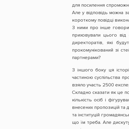
для посилення спроможнос
Але у відповідь можна з
короткому повідці викона
З ними про інше говорил
приховували цього від 
директоратів, які буд
прокомунікований зі ст
партнерами?
З іншого боку ця істор
частиною суспільства пр
взяло участь 2500 експер
Складно сказати як це по
кількість осіб і фігуру
внесених пропозицій та д
та інституцій громадянсь
що їм треба. Але дискуту