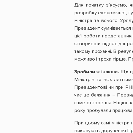
Для початку з’ясуємо, 
розробку економічної, гум
міністра та всього Уряд
Президент сумнівається в
цієї роботи представникі
створивши відповідні ро
такому проханні. В резул
можливо і трохи гірше. Пр
Зробили ж інакше. Що 
Міністрів та всіх легіт
Президентові чи при РН
чиє це бажання – Презид
саме створення Націонал
року пробували працюват
При цьому самі міністри
виконують доручення През