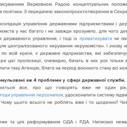
еписуванням Верховною Радою концептуальних положе
 політики. З передачею законопроєктотворення в Секрет
солідація управління державними підприємствами і де
ємств у нас багато і не завжди зрозуміло, для чого деяк
я державного управління, і тоді їх
приватизувати
чи лік
ля централізованого керування нерухомістю». І знову ні
по всій країні, є державні підприємства, які забезпе
и цієї пропозиції, очевидно, бачать в них усіх тільки 
лити таку Агенцію, благо на період воєнного стану всі кон
рмульовані аж 4 проблеми у сфері державної служби.
рюється все, про що говорять вже не один рік, 
етоди управління персоналом
, удосконалити систему підви
. Чому цього всього не роблять вже і то щоденно? Чом
еми та цілі реформування ОДА і РДА. Написано немал