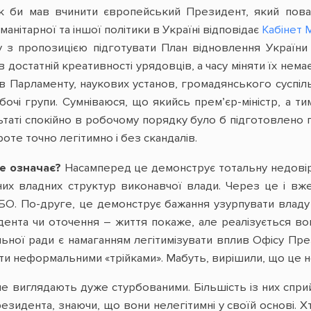
як би мав вчинити європейський Президент, який пова
анітарної та іншої політики в Україні відповідає
Кабінет М
у з пропозицією підготувати План відновлення України
 достатній креативності урядовців, а часу міняти їх немає
в Парламенту, наукових установ, громадянського суспіль
бочі групи. Сумніваюся, що якийсь прем’єр-міністр, а
ьтаті спокійно в робочому порядку було б підготовлено 
оте точно легітимно і без скандалів.
це означає?
Насамперед це демонструє тотальну недовір
имних владних структур виконавчої влади. Через це і 
БО. По-друге, це демонструє бажання узурпувати владу
ента чи оточення – життя покаже, але реалізується во
ьної ради є намаганням легітимізувати вплив Офісу Пре
и неформальними «трійками». Мабуть, вирішили, що це 
 не виглядають дуже стурбованими. Більшість із них спр
идента, знаючи, що вони нелегітимні у своїй основі. Хт