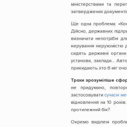
міністерствами та пер
затверджених документів
Ще одна проблема: «Кон
Дійсно, державних підпри
визначити непотрібні дл
керування нерухомістю д
сидять державні органи 
установи, заклади… Автор
прикидають хто б міг очо
Трохи зрозуміліше сфо
не придумано, повто
застосовувати
сучасні м
відновлення на 10 років
протилежний бік?
Окремо виділені пробл