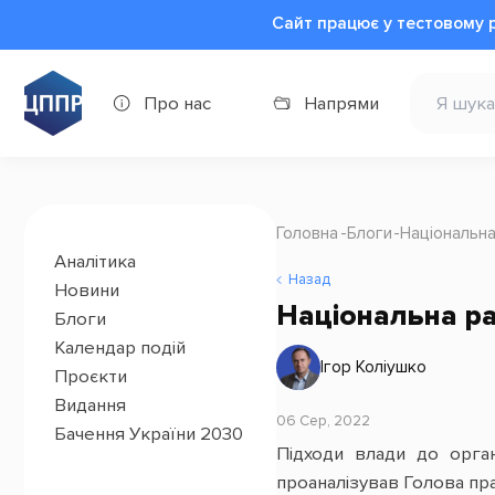
Сайт працює у тестовому 
Про нас
Напрями
Головна
Блоги
Національна
Аналітика
Назад
Новини
Національна рад
Блоги
Календар подій
Ігор Коліушко
Проєкти
Видання
06 Сер, 2022
Бачення України 2030
Підходи влади до орган
проаналізував Голова пр