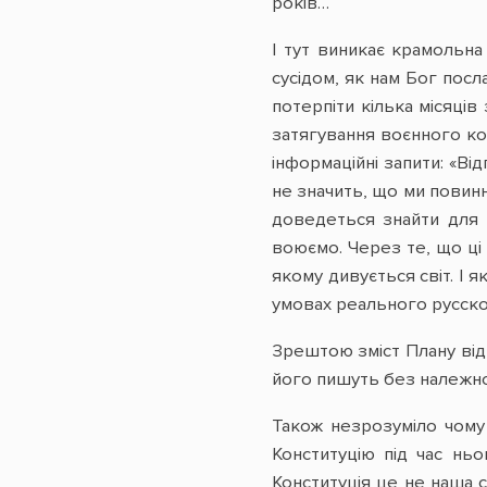
років…
І тут виникає крамольн
сусідом, як нам Бог посл
потерпіти кілька місяці
затягування воєнного ко
інформаційні запити: «Ві
не значить, що ми повинн
доведеться знайти для н
воюємо. Через те, що ці 
якому дивується світ. І 
умовах реального русског
Зрештою зміст Плану відн
його пишуть без належної
Також незрозуміло чому 
Конституцію під час нь
Конституція це не наша 