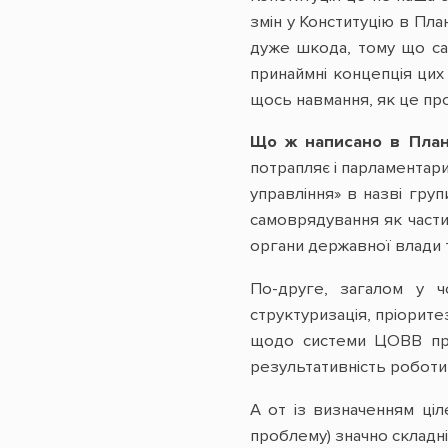
змін у Конституцію в Пла
дуже шкода, тому що сам
принаймні концепція цих
щось навмання, як це пр
Що ж написано в План
потрапляє і парламентари
управління» в назві груп
самоврядування як части
органи державної влади 
По-друге, загалом у ч
структуризація, пріорите
щодо системи ЦОВВ проб
результативність роботи н
А от із визначенням ці
проблему) значно складні