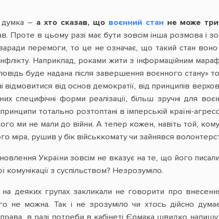
а думка –
а хто сказав, що
воєнний стан
не може три
ав. Проте в цьому разі має бути зовсім інша розмова і з
в заради перемоги, то це не означає, що такий стан во
нфлікту. Наприклад, роками жити з інформаційним мараф
дповідь буде надана після завершення воєнного стану» т
і відмовитися від основ демократії, від принципів верх
их специфічні форми реалізації, більш зручні для воєн
принципи тотально розтоптані в імперській країні-агресор
якого ми не мали до війни. А тепер кожен, навіть той, ком
о міра, рушив у бік військкомату чи зайнявся волонтерс
овлення України зовсім не вказує на те, що його писали 
 комунікації з суспільством? Незрозуміло.
на деяких групах закликали не говорити про внесення з
ого не можна. Так і не зрозуміло чи хтось дійсно дум
справа, в разі потреби в кабінеті Єрмака швидко напиш