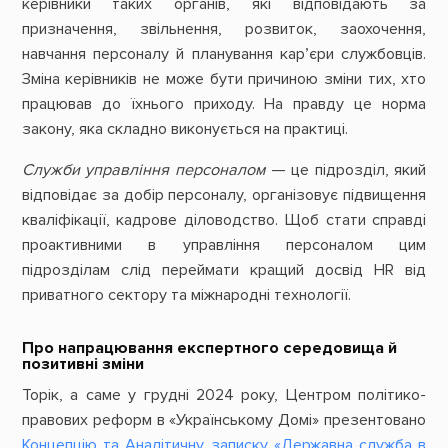
керівники таких органів, які відповідають за
призначення, звільнення, розвиток, заохочення,
навчання персоналу й планування кар’єри службовців.
Зміна керівників не може бути причиною зміни тих, хто
працював до їхнього приходу. На правду це норма
закону, яка складно виконується на практиці.
Служби управління персоналом
— це підрозділ, який
відповідає за добір персоналу, організовує підвищення
кваліфікації, кадрове діловодство. Щоб стати справді
проактивними в управління персоналом цим
підрозділам слід переймати кращий досвід HR від
приватного сектору та міжнародні технології.
Про напрацювання експертного середовища й
позитивні зміни
Торік, а саме у грудні 2024 року, Центром політико-
правових реформ в «Українському Домі» презентовано
Концепцію та Аналітичну записку «Державна служба в