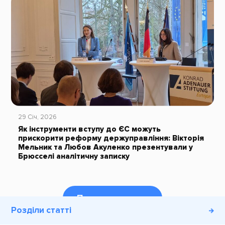
29 Січ, 2026
Як інструменти вступу до ЄС можуть
прискорити реформу держуправління: Вікторія
Мельник та Любов Акуленко презентували у
Брюсселі аналітичну записку
Переглянути все
Розділи статті