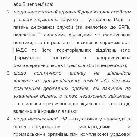
або Віцепрем’єра;
щодо недостатньої адвокації розв’язання проблем
у сфері державної служби
— утворення Ради з
питань державної служби (за аналогією до ВРП),
наділення її окремими функціями як формування
політики, так і її реалізації; посилення спроможності
НАДС та його територіальних відділень (але
формування політики та координування
безпосередньо через Прем’єра або Віцепрем’єра);
щодо політичного впливу на діяльність
конкурсних, дисциплінарних комісій або окремих
працівників державних органів, які залучені до
ухвалення рішень, а також незаконних звільнень
—посилення юридичної відповідальності за такі дії,
включно з її криміналізацією;
щодо несучасності HR
—підготовка у взаємодії з
бізнес-середовищем, міжнародними й
громадськими організаціями комплексної урядової