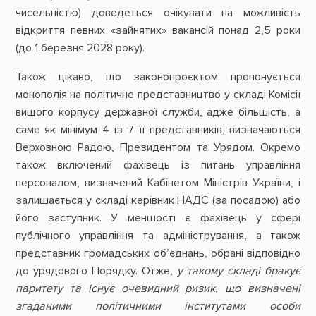
чисельністю) доведеться очікувати на можливість
відкриття певних «зайнятих» вакансій понад 2,5 роки
(до 1 березня 2028 року).
Також цікаво, що законопроєктом пропонується
монополія на політичне представництво у складі Комісії
вищого корпусу державної служби, адже більшість, а
саме як мінімум 4 із 7 її представників, визначаються
Верховною Радою, Президентом та Урядом. Окремо
також включений фахівець із питань управління
персоналом, визначений Кабінетом Міністрів України, і
залишається у складі керівник НАДС (за посадою) або
його заступник. У меншості є фахівець у сфері
публічного управління та адміністрування, а також
представник громадських об’єднань, обрані відповідно
до урядового Порядку. Отже,
у такому складі бракує
паритету та існує очевидний ризик, що визначені
згаданими політичними інститутами особи