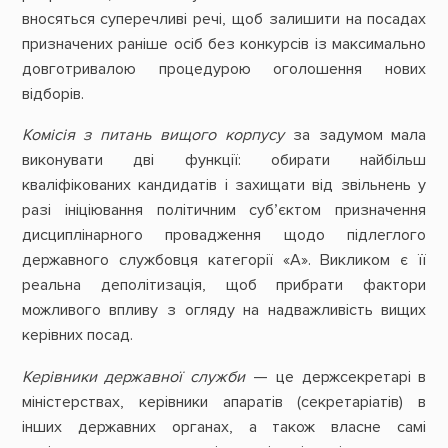
вносяться суперечливі речі, щоб залишити на посадах
призначених раніше осіб без конкурсів із максимально
довготривалою процедурою оголошення нових
відборів.
Комісія з питань вищого корпусу
за задумом мала
виконувати дві функції: обирати найбільш
кваліфікованих кандидатів і захищати від звільнень у
разі ініціювання політичним суб’єктом призначення
дисциплінарного провадження щодо підлеглого
державного службовця категорії «А». Викликом є її
реальна деполітизація, щоб прибрати фактори
можливого впливу з огляду на надважливість вищих
керівних посад.
Керівники державної служби
— це держсекретарі в
міністерствах, керівники апаратів (секретаріатів) в
інших державних органах, а також власне самі