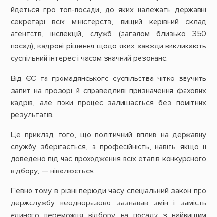
йдеться про топ-посади, до яких належать державні
секретарі всіх міністерств, вищий керівний склад
агентств, інспекцій, служб (загалом близько 350
посад), кадрові рішення щодо яких завжди викликають
суспільний інтерес і часом значний резонанс.
Від ЄС та громадянського суспільства чітко звучить
запит на прозорі й справедливі призначення фахових
кадрів, але поки процес залишається без помітних
результатів.
Це приклад того, що політичний вплив на державну
службу зберігається, а професійність, навіть якщо її
доведено під час проходження всіх етапів конкурсного
відбору, — нівелюється.
Певно тому в різні періоди часу спеціальний закон про
держслужбу неодноразово зазнавав змін і замість
єдиного переможця відбору на посаду з найвищим