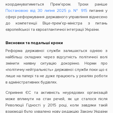
координуватиметься Прем’єром. Трохи раніше
Постановою від 30 липня 2025 р. № 915
питання у
сфері реформування державного управління віднесено
до компетенції Віце-прем’єр-міністра з питань
європейської та євроатлантичної інтеграції України.
Висновки та подальші кроки
Реформа державної служби залишається однією з
найбільш складних через відсутність політичної волі
змінити наявну ситуацію докорінно. Норми про
«політичну нейтральність» державної служби поки що є
лише на папері та не дуже працюють у реаліях роботи
в адміністративних будівлях.
Сприяння ЄС та активність неурядових організацій
може вплинути на стан речей, як це сталося після
Революції Гідності у 2015 році, коли завдяки такій
взаємодії було ухвалено нову редакцію Закону України