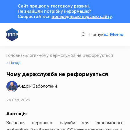
Сайт працює у тестовому режимі.
Не знайшли потрібну інформацію?
Cкористайтеся
попередньою версією сайту
.
Пошук
Меню
Головна
Блоги
Чому держслужба не реформується
Назад
Чому держслужба не реформується
Андрій Заболотний
24 Сер, 2025
Анотація
Значення державної служби для економічного
добробуту й наближення до ЄС важко переоцінити тим,