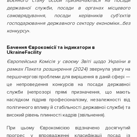
воєнного стану особи призначаються на посади
державної служби, посади в органах місцевого
самоврядування, посади керівників суб’єктів
господарювання державного сектору економіки
…без
конкурсу
».
Бачення Єврокомісії та індикатори в
Ukraine
Facility
Європейська Комісія у своєму Звіті щодо України в
рамках Пакета розширення (2024)
звернула увагу на
першочергові проблеми для вирішення в даній сфері —
це непроведення конкурсів на посади державної
служби (непрозорі прямі призначення, що мають
наслідком підрив професіоналізму, незалежності від
політичного впливу й стабільності державної служби) та
високий рівень плинності кадрів (звільнення).
При цьому Єврокомісією відзначено досягнутий
прогрес у впровадженні класифікації посад із