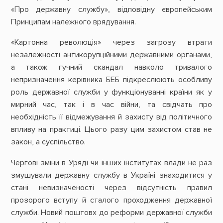
«Про державну службу», відповідну європейським
Принципам належного врядування.
«Картонна революція» через загрозу втрати
незалежності антикорупційними державними органами,
а також гучний скандал навколо тривалого
непризначення керівника БЕБ підкреслюють особливу
роль державної служби у функціонуванні країни як у
мирний час, так і в час війни, та свідчать про
необхідність її відмежування й захисту від політичного
впливу на практиці. Цього разу цим захистом став не
закон, а суспільство.
Чергові зміни в Уряді чи інших інститутах влади не раз
змушували державну службу в Україні знаходитися у
стані невизначеності через відсутність правил
прозорого вступу й сталого проходження державної
служби. Новий поштовх до реформи державної служби