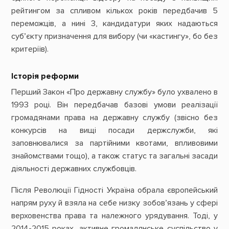
рейтингом за спливом кількох років передбачив 5
переможців, а нині 3, кандидатури яких надаються
суб’єкту призначення для вибору (чи «кастингу», бо без
критеріїв).
Історія реформи
Перший Закон «Про державну службу» було ухвалено в
1993 році. Він передбачав базові умови реалізації
громадянами права на державну службу (звісно без
конкурсів на вищі посади держслужби, які
заповнювалися за партійними квотами, впливовими
знайомствами тощо), а також статус та загальні засади
діяльності державних службовців.
Після Революції Гідності Україна обрала європейський
напрям руху й взяла на себе низку зобов’язань у сфері
верховенства права та належного урядування. Тоді, у
2014-2015 роках, активне громадянське суспільство у