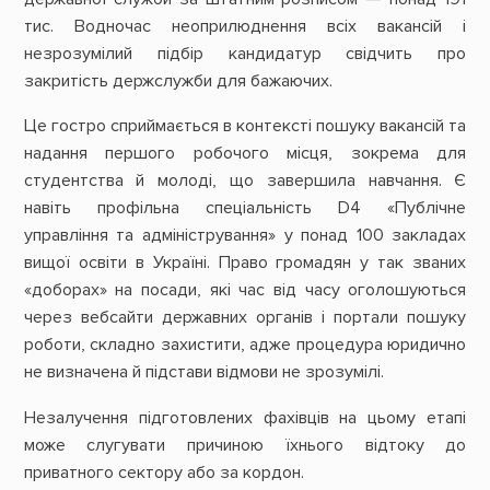
тис. Водночас неоприлюднення всіх вакансій і
незрозумілий підбір кандидатур свідчить про
закритість держслужби для бажаючих.
Це гостро сприймається в контексті пошуку вакансій та
надання першого робочого місця, зокрема для
студентства й молоді, що завершила навчання. Є
навіть профільна спеціальність D4 «Публічне
управління та адміністрування» у понад 100 закладах
вищої освіти в Україні. Право громадян у так званих
«доборах» на посади, які час від часу оголошуються
через вебсайти державних органів і портали пошуку
роботи, складно захистити, адже процедура юридично
не визначена й підстави відмови не зрозумілі.
Незалучення підготовлених фахівців на цьому етапі
може слугувати причиною їхнього відтоку до
приватного сектору або за кордон.