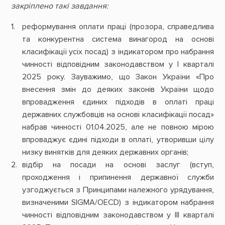
закріплено такі завдання:
реформування оплати праці (прозора, справедлива
та конкурентна система винагород на основі
класифікації усіх посад) з індикатором про набрання
чинності відповідним законодавством у І кварталі
2025 року. Зауважимо, що Закон України «Про
внесення змін до деяких законів України щодо
впровадження єдиних підходів в оплаті праці
державних службовців на основі класифікації посад»
набрав чинності 01.04.2025, але не повною мірою
впроваджує єдині підходи в оплаті, утворивши цілу
низку винятків для деяких державних органів;
відбір на посади на основі заслуг (вступ,
проходження і припинення державної служби
узгоджується з Принципами належного урядування,
визначеними SIGMA/OECD) з індикатором набрання
чинності відповідним законодавством у ІІІ кварталі