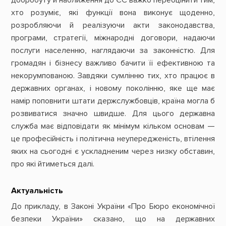
хто розуміє, які функції вона виконує щоденно,
розробляючи й реалізуючи акти законодавства,
програми, стратегії, міжнародні договори, надаючи
послуги населенню, наглядаючи за законністю. Для
громадян і бізнесу важливо бачити її ефективною та
некорумпованою. Завдяки сумлінню тих, хто працює в
державних органах, і новому поколінню, яке ще має
намір поповнити штати держслужбовців, країна могла б
розвиватися значно швидше. Для цього державна
служба має відповідати як мінімум кільком основам —
це професійність і політична неупередженість, втілення
яких на сьогодні є ускладненим через низку обставин,
про які йтиметься далі.
Актуальність
До прикладу, в Законі України «Про Бюро економічної
безпеки України» сказано, що на державних