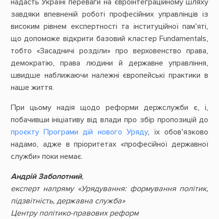
надасть Україні переваги на євроінтеграційному шляху
завдяки впевненій роботі професійних управлінців із
високим рівнем експертності та інституційної пам’яті,
що допоможе відкрити базовий кластер Fundamentals,
тобто «Засадничі розділи» про верховенство права,
демократію, права людини й державне управління,
швидше наближаючи належні європейські практики в
наше життя.
При цьому надія щодо реформи держслужби є, і,
побачивши ініціативу від влади про збір пропозицій до
проєкту Програми дій нового Уряду
, їх обов’язково
надамо, адже в пріоритетах «професійної державної
служби» поки немає.
Андрій Заболотний
,
експерт напряму «Урядування: формування політик,
підзвітність, державна служба»
Центру політико-правових реформ