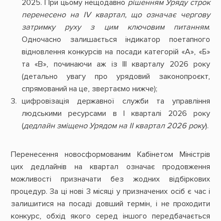
2025. При цьому нещодавно
рішенням Уряду строк
перенесено на IV квартал, що означає чергову
затримку руху з цим ключовим питанням
.
Одночасно залишається індикатор поетапного
відновлення конкурсів на посади категорій «А», «Б»
та «В», починаючи аж із ІІІ кварталу 2026 року
(детально увагу про урядовий законопроєкт,
спрямований на це, звертаємо нижче);
цифровізація державної служби та управління
людськими ресурсами в І кварталі 2026 року
(
дедлайн зміщено Урядом на ІІ квартал 2026 року
).
Перенесення новосформованим Кабінетом Міністрів
цих дедлайнів на квартал означає продовження
можливості призначати без жодних відбіркових
процедур. За ці нові 3 місяці у призначених осіб є час і
залишитися на посаді довший термін, і не проходити
конкурс, обхід якого серед іншого передбачається