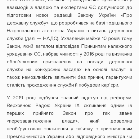
взаємодії з владою та експертами ЄС долучилося до
підготовки нової редакції Закону України «Про
державну службу», що розроблявся на базі тодішнього
Національного агентства України з питань державної
служби (далі — НАДС). Ухвалений майже 10 років тому
Закон, який загалом відповідав Принципам належного
урядування ЄС, набрав чинності у 2016 році та визначив
обов’язковим призначення на посади державної
служби на конкурсних засадах на основі заслуг, а
також неможливість звільнити без причин, гарантуючи
сталість проходження служби й побудови кар’єри.
У 2019 році відбувся значний відступ від реформи.
Верховною Радою України IX скликання одним із
перших прийнято Закон про так зване
«перезавантаження влади», який дозволив
необґрунтовані звільнення у зв’язку з призначенням
Прем’єр-міністра України або відповідного міністра чи