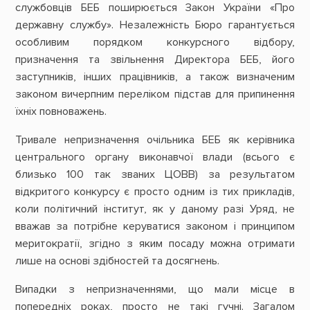
службовців БЕБ поширюється Закон України «Про
державну службу». Незалежність Бюро гарантується
особливим порядком конкурсного відбору,
призначення та звільнення Директора БЕБ, його
заступників, інших працівників, а також визначеним
законом вичерпним переліком підстав для припинення
їхніх повноважень.
Тривале непризначення очільника БЕБ як керівника
центрального органу виконавчої влади (всього є
близько 100 так званих ЦОВВ) за результатом
відкритого конкурсу є просто одним із тих прикладів,
коли політичний інститут, як у даному разі Уряд, не
вважав за потрібне керуватися законом і принципом
меритократії, згідно з яким посаду можна отримати
лише на основі здібностей та досягнень.
Випадки з непризначеннями, що мали місце в
попередніх роках, просто не такі гучні. Загалом