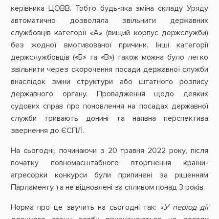
керівника ЦОВВ. Тобто будь-яка зміна складу Уряду
автоматично дозволяла звільнити державних
службовців категорії «А» (вищий корпус держслужби)
без жодної вмотивованої причини. Інші категорії
держслужбовців («Б» та «В») також можна було легко
звільнити через скорочення посади державної служби
внаслідок зміни структури або штатного розпису
державного органу. Провадження щодо деяких
судових справ про поновлення на посадах державної
служби тривають донині та наявна перспектива
звернення до ЄСПЛ.
На сьогодні, починаючи з 20 травня 2022 року, після
початку повномасштабного вторгнення країни-
агресорки конкурси були припинені за рішенням
Парламенту та не відновлені за спливом понад 3 років.
Норма про це звучить на сьогодні так: «
У період дії