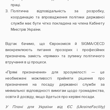
праці.
Політична відповідальність за розробку,
координацію та впровадження політики державної
служби має бути чітко покладена на члена Кабінету
Міністрів України.
Відтак бачимо, що Єврокомісія й SIGMA/OECD
виокремлюють питання прозорих і професійних
призначень замість «прямих» та зупинку політичного
втручання в ці процеси.
«Прямі призначення» для зрозумілості — це
необмежені можливості прийняти рішення про
призначення на посаду державної служби за
мінімальної відповідності вимогам щодо громадянства,
освіти й досвіду, якщо йдеться про керівні посади.
У Плані для України від ЄС (
Ukraine
Facility
)