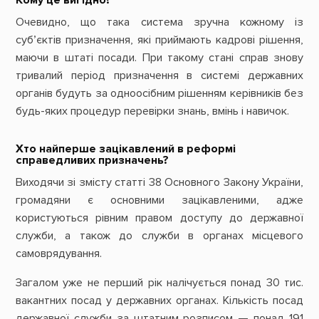
Очевидно, що така система зручна кожному із
суб’єктів призначення, які приймають кадрові рішення,
маючи в штаті посади. При такому стані справ знову
тривалий період призначення в системі державних
органів будуть за одноосібним рішенням керівників без
будь-яких процедур перевірки знань, вмінь і навичок.
Хто найперше зацікавлений в реформі
справедливих призначень?
Виходячи зі змісту статті 38 Основного Закону України,
громадяни є основними зацікавленими, адже
користуються рівним правом доступу до державної
служби, а також до служби в органах місцевого
самоврядування.
Загалом уже не перший рік налічується понад 30 тис.
вакантних посад у державних органах. Кількість посад
державної служби за штатним розписом — понад 191