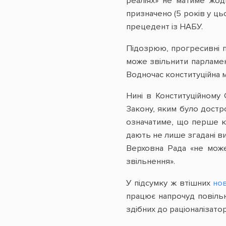
реаліях» не матиме жод
призначено (5 років у ць
прецедент із НАБУ.
Підозрюю, прогресивні п
може звільнити парламен
Водночас конституційна м
Нині в Конституційному 
Закону, яким було дост
означатиме, що перше ке
дають не лише згадані ви
Верховна Рада «не може
звільнення».
У підсумку ж втішних
но
працює напрочуд повільн
здібних до раціоналізато