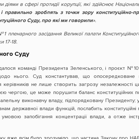
и діями в сфері протидії корупції, які здійснює Націона
—
і правильно зроблять з точки зору конституційно-п
туційного Суду, про які ми говорили
».
1 пленарного засідання Великої палати Конституційного
и 17-18.
ного Суду
адалося команді Президента Зеленського, і проєкт №10
до нього. Суд константував, що опосередковане 
я керівників не лише створить загрозу незалежності ц
оєю чергою, це може порушити баланс конституційних п
лельну виконавчу владу, підпорядковану Президенту; у 
нам державної влади функцій, послабить конституційні г
 умовою запобігання концентрації влади, а отже інс
оку вже всім було зрозуміло, що частина Закону про НА