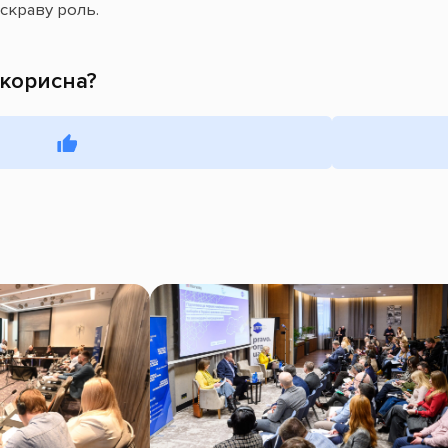
яскраву роль.
 корисна?