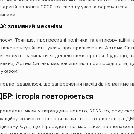
ся в другій половині 2020-го: спершу указ, а одразу післ
ійними.
СУ: зламаний механізм
лося». Точніше, прогресивні політики та антикорупційні 
 неконституційність указу про призначення Артема Сит
и можуть залишатися дефектними пропри будь-що, нав
онання, Артем Ситник має залишатися при посаді доти, д
 указом.
апевне, здавалося, що заперечення наслідків не матиме на
БР: історія повторюється
рецедент, яким у переддень нового, 2022-го, року ско
упційну позицію» він і призначив нового директора ДБ
уційному Суді, що Президент не має таких повноважень