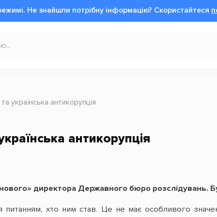
режимі.
Не знайшли потрібну інформацію?
Cкористайтеся
п
 та українська антикорупція
 українська антикорупція
нового» директора Державного бюро розслідувань. Бу
 питанням, хто ним став. Це не має особливого значен