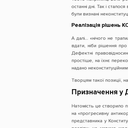
останні дні. Так і стало
були визнані неконституц
Реалізація рішень К
А далі… «нічого не трапи
вдати, ніби рішення про
Дефектні правовідносин
простіше, на їхнє перек
надано неконституційним
Творцям такої позиції, н
Призначення у Д
Натомість це створило п
на «прогресивну антикор
представника у Констит