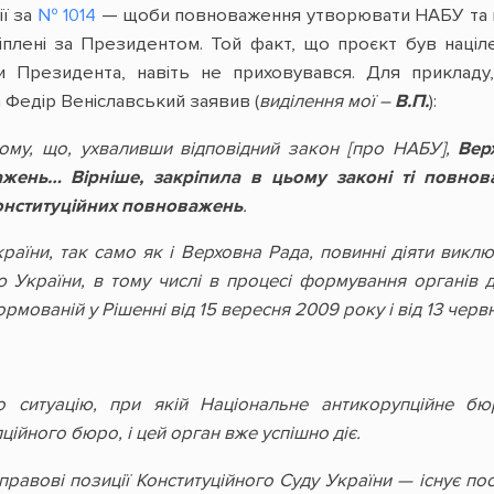
ії за
№ 1014
— щоби повноваження утворювати НАБУ та пр
ріплені за Президентом. Той факт, що проєкт був наці
 Президента, навіть не приховувався. Для прикладу,
Федір Веніславський заявив (
виділення мої –
В.П.
):
ому, що, ухваливши відповідний закон [про НАБУ],
Вер
ажень… Вірніше, закріпила в цьому законі ті повнов
конституційних повноважень
.
аїни, так само як і Верховна Рада, повинні діяти виклю
ю України, в тому числі в процесі формування органів 
рмованій у Рішенні від 15 вересня 2009 року і від 13 черв
 ситуацію, при якій Національне антикорупційне б
ійного бюро, і цей орган вже успішно діє.
 правові позиції Конституційного Суду України — існує пос