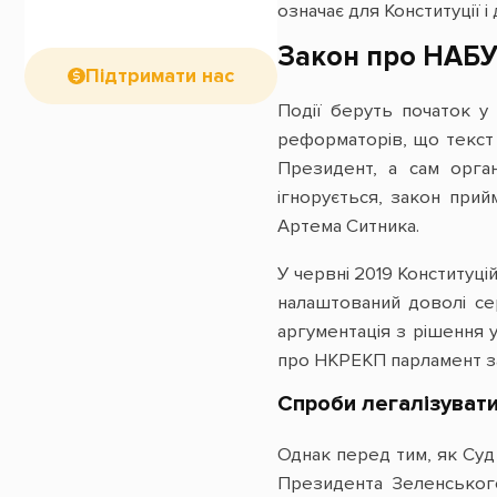
означає для Конституції і
Закон про НАБУ
Підтримати нас
Події беруть початок у
реформаторів, що текст
Президент, а сам орга
ігнорується, закон при
Артема Ситника.
У червні 2019 Конституц
налаштований доволі се
аргументація з рішення 
про НКРЕКП парламент за
Спроби легалізуват
Однак перед тим, як Суд 
Президента Зеленськог