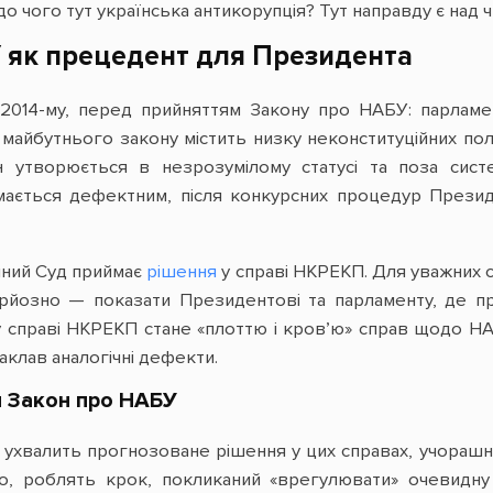
 до чого тут українська антикорупція? Тут направду є над 
 як прецедент для Президента
 2014-му, перед прийняттям Закону про НАБУ: парлам
 майбутнього закону містить низку неконституційних п
н утворюється в незрозумілому статусі та поза сис
ймається дефектним, після конкурсних процедур През
ійний Суд приймає
рішення
у справі НКРЕКП. Для уважних с
рйозно — показати Президентові та парламенту, де про
у справі НКРЕКП стане «плоттю і кров’ю» справ щодо НА
клав аналогічні дефекти.
и Закон про НАБУ
ухвалить прогнозоване рішення у цих справах, учорашні 
о, роблять крок, покликаний «врегулювати» очевидну