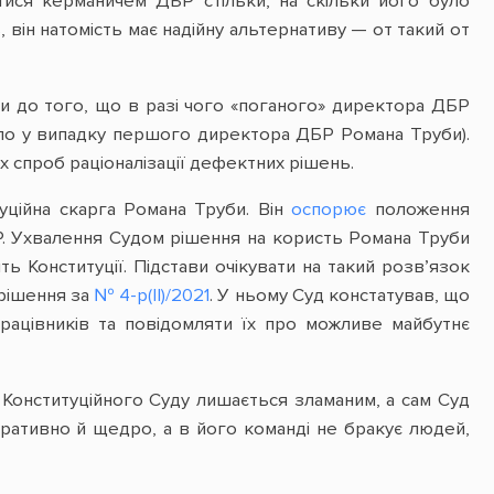
тися керманичем ДБР стільки, на скільки його було
, він натомість має надійну альтернативу — от такий от
ти до того, що в разі чого «поганого» директора ДБР
уло у випадку першого директора ДБР Романа Труби).
х спроб раціоналізації дефектних рішень.
уційна скарга Романа Труби. Він
оспорює
положення
. Ухвалення Судом рішення на користь Романа Труби
 Конституції. Підстави очікувати на такий розв’язок
 рішення за
№ 4-р(ІІ)/2021
. У ньому Суд констатував, що
рацівників та повідомляти їх про можливе майбутнє
ь Конституційного Суду лишається зламаним, а сам Суд
ративно й щедро, а в його команді не бракує людей,