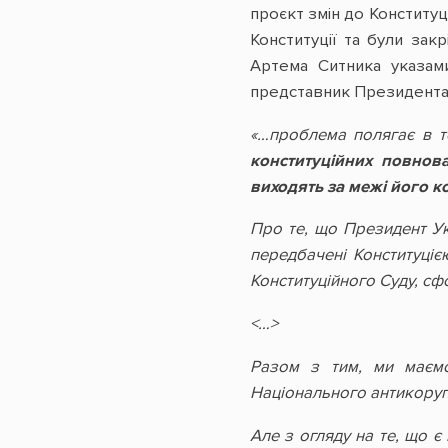
проєкт змін до Конституц
Конституції та були зак
Артема Ситника указами
представник Президента 
«…проблема полягає в т
конституційних повнов
виходять за межі його 
Про те, що Президент Укр
передбачені Конституціє
Конституційного Суду, сфо
<…>
Разом з тим, ми маємо
Національного антикорупц
Але з огляду на те, що є