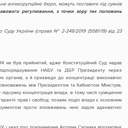
льне антикорупційне бюро, можуть поставити під сумнів
равового регулювання, з точки зору тих положень
 Суду України (справа № 2-249/2019 (5581/19) від 23
14 не був прийнятий, адже Конституційний Суд надав
підпорядкування НАБУ та ДБР Президенту через
их органів, а й призведе до концентрації виконавчої
овноважень між Президентом та Кабінетом Міністрів,
підсумку концентрація влади, в тому числі суміщення
арантії прав і свобод; позаяк поділ влади є основним
трументом проти зловживань нею задля адекватної
БУ і указ про призначення Артема Ситника відраховує