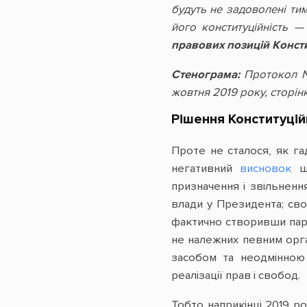
будуть не задоволені тим
його конституційність 
правових позицій Консти
Стенограма:
Протокол №
жовтня 2019 року, сторінк
Рішення Конституцій
Проте не сталося, як г
негативний
висновок
що
призначення і звільненн
влади у Президента; св
фактично створивши пара
не належних певним орга
засобом та неодмінною
реалізації прав і свобод.
Тобто наприкінці 2019 р