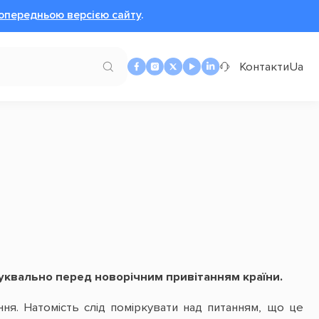
опередньою версією сайту
.
Контакти
Ua
квально перед новорічним привітанням країни.
ня. Натомість слід поміркувати над питанням, що це