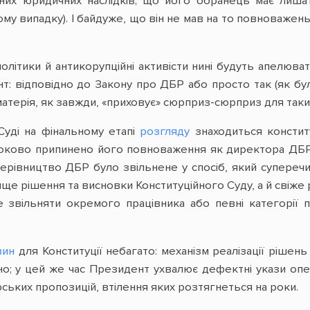
них юридичних наслідків; що його обранець має лиша
ому випадку). І байдуже, що він не мав на то повноважень
олітики й антикорупційні активісти нині будуть апелюва
т: відповідно до Закону про ДБР або просто так (як б
атерія, як завжди, «приховує» сюрприз-сюрприз для таки
Суді на фінальному етапі
розгляду
знаходиться констит
роково припинено його повноваження як директора ДБР
рівництво ДБР було звільнене у спосіб, який суперечить
ще рішення та висновки Конституційного Суду, а й свіже
 звільняти окремого працівника або певні категорії п
вин
для Конституції небагато: механізм реалізації рішен
о; у цей же час Президент ухвалює дефектні укази опе
рських пропозицій, втілення яких розтягнеться на роки.