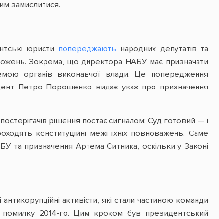
чим замислитися.
ентські юристи
попереджають
народних депутатів та
оложень. Зокрема, що директора НАБУ має призначати
темою органів виконавчої влади. Це попередження
идент Петро Порошенко видає указ про призначення
постерігачів рішення постає сигналом: Суд готовий — і
ходять конституційні межі їхніх повноважень. Саме
БУ та призначення Артема Ситника, оскільки у Законі
антикорупційні активісти, які стали частиною команди
 помилку 2014-го. Цим кроком був президентський