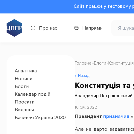
Сайт працює у тестовому 
Про нас
Напрями
Головна
Блоги
Конституція
Аналітика
Назад
Новини
Конституція та
Блоги
Календар подій
Володимир Петраковський
Проєкти
10 Січ, 2022
Видання
Президент
призначив
«
Бачення України 2030
Але не варто задаватися