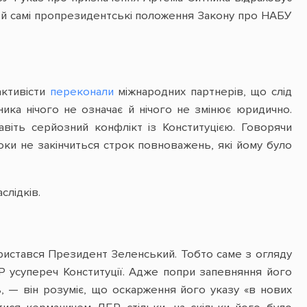
я — й самі пропрезидентські положення Закону про НАБУ
активісти
переконали
міжнародних партнерів, що слід
ника нічого не означає й нічого не змінює юридично.
іть серйозний конфлікт із Конституцією. Говорячи
оки не закінчиться строк повноважень, які йому було
слідків.
ристався Президент Зеленський. Тобто саме з огляду
Р усупереч Конституції. Адже попри запевняння його
, — він розуміє, що оскарження його указу «в нових