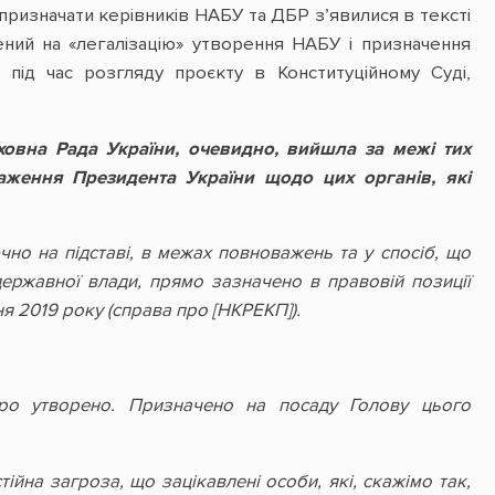
изначати керівників НАБУ та ДБР з’явилися в тексті
лений на «легалізацію» утворення НАБУ і призначення
 під час розгляду проєкту в Конституційному Суді,
ховна Рада України, очевидно, вийшла за межі тих
аження Президента України щодо цих органів, які
чно на підставі, в межах повноважень та у спосіб, що
державної влади, прямо зазначено в правовій позиції
ня 2019 року (справа про [НКРЕКП]).
юро утворено. Призначено на посаду Голову цього
тійна загроза, що зацікавлені особи, які, скажімо так,