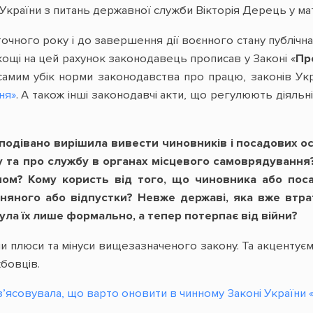
України з питань державної служби Вікторія Дерець у ма
очного року і до завершення дії воєнного стану публічна
кощі на цей рахунок законодавець прописав у Законі «
Пр
 самим убік норми законодавства про працю, законів Ук
ня»
. А також інші законодавчі акти, що регулюють діяль
подівано вирішила вивести чиновників і посадових о
 та про службу в органах місцевого самоврядування?
ном? Кому користь від того, що чиновника або по
рняного або відпустки? Невже державі, яка вже втра
ула їх лише формально, а тепер потерпає від війни?
и плюси та мінуси вищезазначеного закону. Та акцентуєм
бовців.
з’ясовувала, що варто оновити в чинному Законі України