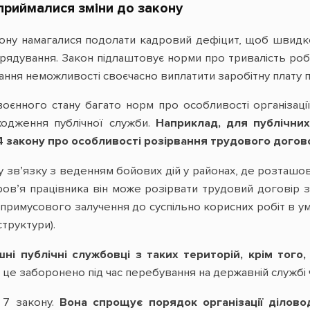
приймалися зміни до закону
ону намагалися подолати кадровий дефіцит, щоб швидк
рядування. Закон підлаштовує норми про тривалість робо
ання неможливості своєчасно виплатити заробітну плату 
ї воєнного стану багато норм про особливості організац
одження публічної служби.
Наприклад, для публічних 
 закону про особливості розірвання трудового договор
, у зв’язку з веденням бойових дій у районах, де розташо
ров’я працівника він може розірвати трудовий договір з
в примусового залучення до суспільно корисних робіт в у
структури).
ні публічні службовці з таких територій, крім тог
 це заборонено під час перебування на державній службі 
 7 закону.
Вона спрощує порядок організації ділово