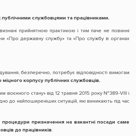
ж публічними службовцями та працівниками.
 визнані прийнятною практикою і тим паче не повинні
аїни «Про державну службу» та «Про службу в органах
ування, безперечно, потребує відповідності вимогам
 міцного корпусу публічних службовців.
м воєнного стану» від 12 травня 2015 року №389-VIII і
но до найпоширеніших ситуацій, які виникають під час
і процедури призначення на вакантні посади саме
овців до працівників
.