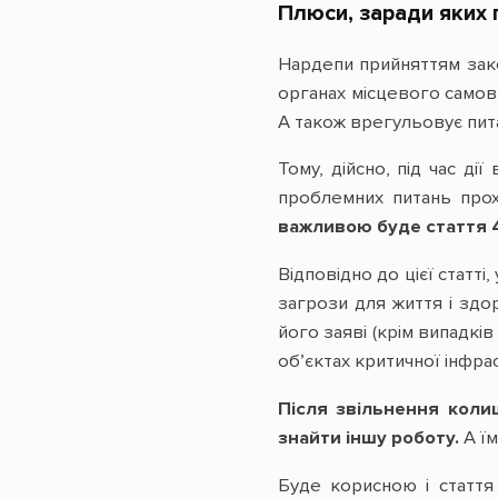
Плюси, заради яких 
Нардепи прийняттям зак
органах місцевого самов
А також врегульовує пит
Тому, дійсно, під час ді
проблемних питань прох
важливою буде стаття 4
Відповідно до цієї статті
загрози для життя і здо
його заяві (крім випадкі
об’єктах критичної інфра
Після звільнення колиш
знайти іншу роботу.
А їм
Буде корисною і стаття