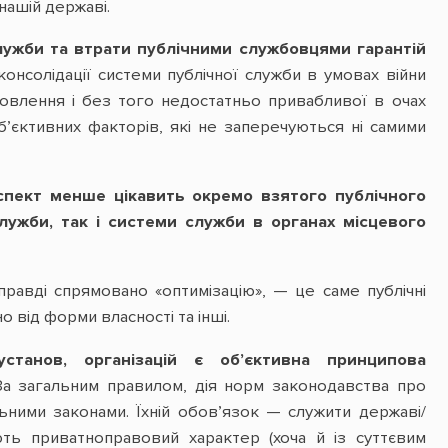
нашій державі.
служби та втрати публічними службовцями гарантій
консолідації системи публічної служби в умовах війни
новлення і без того недостатньо привабливої в очах
б’єктивних факторів, які не заперечуються ні самими
аспект менше цікавить окремо взятого публічного
лужби, так і системи служби в органах місцевого
правді спрямовано «оптимізацію», — це саме публічні
 від форми власності та інші.
станов, організацій є об’єктивна принципова
За загальним правилом, дія норм законодавства про
ьними законами. Їхній обов’язок — служити державі/
ють приватноправовий характер (хоча й із суттєвим