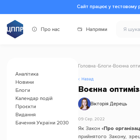
Сайт працює у тестовому 
Про нас
Напрями
Головна
Блоги
Воєнна опти
Аналітика
Назад
Новини
Воєнна оптиміз
Блоги
Календар подій
Вікторія Дерець
Проєкти
Видання
09 Сер, 2022
Бачення України 2030
Як Закон «
Про організац
прийнятого Закону, зре