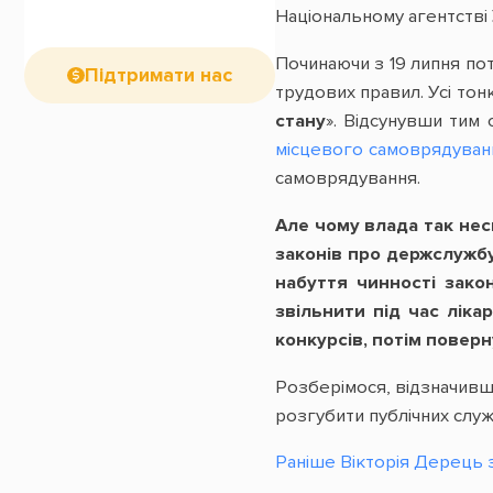
Національному агентстві 
Починаючи з 19 липня пот
Підтримати нас
трудових правил. Усі тон
стану
». Відсунувши тим
місцевого самоврядуван
самоврядування.
Але чому влада так нес
законів про держслужбу
набуття чинності зако
звільнити під час ліка
конкурсів, потім поверн
Розберімося, відзначивш
розгубити публічних служ
Раніше Вікторія Дерець 