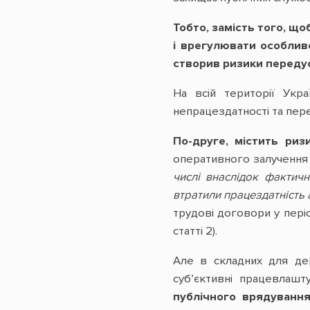
Тобто, замість того, що
і врегулювати особливо
створив ризики передус
На всій території Укр
непрацездатності та пере
По-друге, містить ри
оперативного залучення 
числі внаслідок фактично
втратили працездатність
трудові договори у періо
статті 2).
Але в складних для дер
суб’єктивні працевлашт
публічного врядування