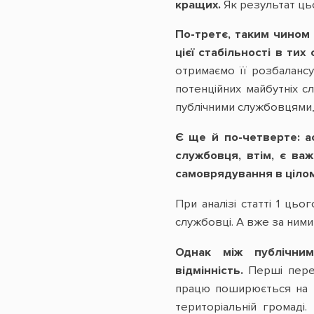
кращих.
Як результат ць
По-третє, таким чином 
цієї стабільності в тих
отримаємо її розбалансу
потенційних майбутніх с
публічними службовцями, 
Є ще й по-четверте: а
службовця, втім, є ва
самоврядування в цілом
При аналізі статті 1 ць
службовці. А вже за ними
Однак між публічним
відмінність.
Перші переб
працю поширюється на н
територіальній громаді