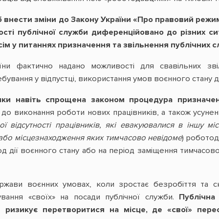
б внести зміни до Закону України «Про правовий режим
сті публічної служби диференційовано до різних сит
ім у питаннях призначення та звільнення публічних с
аїни фактично надано можливості для свавільних зві
бування у відпустці, використання умов воєнного стану 
зики навіть спрощена законом процедура призначен
до виконання роботи нових працівників, а також усунен
ї відсутності працівників, які евакуювалися в іншу міс
 або місцезнаходження яких тимчасово невідоме
) робото
д дії воєнного стану або на період заміщення тимчасово
жави воєнних умовах, коли зростає безробіття та с
ування «своїх» на посади публічної служби.
Публічна
 ризикує перетворитися на місце, де «свої» пере