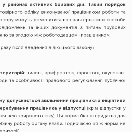
в у районах активних бойових дій. Такий порядок
товірного обліку виконуваної працівником роботи та
договору можуть домовитися про альтернативні способи
повідомлень та інших документів з питань трудових
брано за згодою між роботодавцем і працівником.
дразу після введення в дію цього закону?
 територій
: тилові, прифронтові, фронтові, окуповані,
ходи та особливості правового регулювання публічної
ану допускається звільнення працівника з ініціативи
перебування працівника у відпустці
(крім відпустки у
ння нею трирічного віку). Ця норма більш придатна для
ійну роботу органу влади. І одночасно ця ж норма не
риторії.