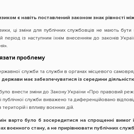
зиком є навіть поставлений законом знак рівності мі
ики, ці зміни для публічних службовців не мають бути
ий період із наступним їхнім внесенням до законів Укр
я».
’язати проблему
жавної служби та служби в органах місцевого самовряд
ь держави має забезпечуватися із середини діяльністю
було внести зміни до Закону України «Про правовий режи
 публічної служби виважено та диференційовано відповід
в територій і впливу воєнних дій.
змін варто було б зосередитися на спрощенні вимог 
ах воєнного стану, а не прирівнювати публічних служб