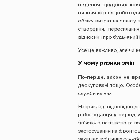
ведення трудових книж
визначається роботода
обліку витрат на оплату
створення, пересилання
відносин і про будь-який
Усе це важливо, але чи н
У чому ризики змін
По-перше, закон не врах
деокуповані тощо. Особл
служби на них.
Наприклад, відповідно до
роботодавця у період й
зв’язку з вагітністю та 
застосування на фронтов
захищає публічних служб