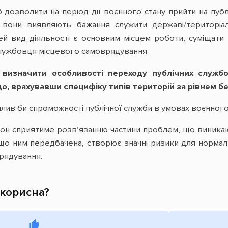
 дозволити на період дії воєнного стану прийти на пуб
 вони виявляють бажання служити державі/територіал
ей вид діяльності є основним місцем роботи, суміщати
службовця місцевого самоврядування.
визначити особливості переходу публічних службов
, врахувавши специфіку типів територій за рівнем бе
илив би спроможності публічної служби в умовах воєнного
кон сприятиме розв’язанню частини проблем, що виникают
 що ним передбачена, створює значні ризики для норма
рядування.
 корисна?