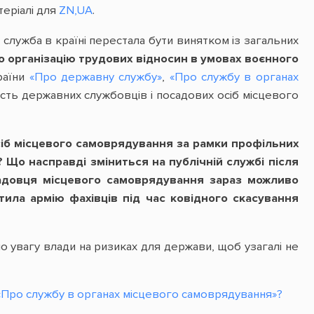
теріалі для
ZN,UA
.
 служба в країні перестала бути винятком із загальних
о організацію трудових відносин в умовах воєнного
раїни
«Про державну службу»
,
«Про службу в органах
ність державних службовців і посадових осіб місцевого
сіб місцевого самоврядування за рамки профільних
 Що насправді зміниться на публічній службі після
садовця місцевого самоврядування зараз можливо
тила армію фахівців під час ковідного скасування
о увагу влади на ризиках для держави, щоб узагалі не
 «Про службу в органах місцевого самоврядування»?