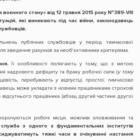
 воєнного стану» від 12 травня 2015 року №389-VIII
уацій, які виникають під час війни, законодавець
лужбовців.
льнень публічних службовців у період тимчасової
для зведення рахунків за необ’єктивними критеріями.
ня.
Її особливості полягають у тому, що з метою
ня кадрового дефіциту та браку робочої сили (
у тому
цевість, перебувають у відпустці, простої, тимчасово
давець може укладати з новими працівниками строкові
 відсутнього працівника (абзац другий частини другої
корочуються робочі місця, можливі зловживання та
 служба з одного з фундаментальних інститутів
сиджуватимуть тяжкі часи в очікуванні настання