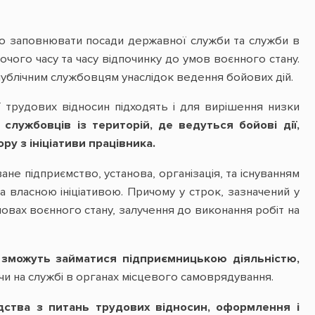
о заповнювати посади державної служби та служби в
чого часу та часу відпочинку до умов воєнного стану.
публічним службовцям унаслідок ведення бойових дій.
ії трудових відносин підходять і для вирішення низки
службовців із територій, де ведуться бойові дії,
у з ініціативи працівника.
ване підприємство, установа, організація, та існуванням
а власною ініціативою. Причому у строк, зазначений у
мовах воєнного стану, залучення до виконання робіт на
о, зможуть займатися підприємницькою діяльністю,
чи на службі в органах місцевого самоврядування.
дства з питань трудових відносин, оформлення і