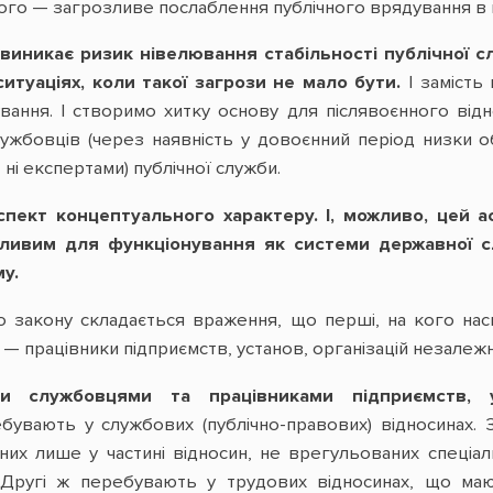
ого — загрозливе послаблення публічного врядування в 
виникає ризик нівелювання стабільності публічної 
 ситуаціях, коли такої загрози не мало бути.
І замість 
вання. І створимо хитку основу для післявоєнного від
лужбовців (через наявність у довоєнний період низки о
ні експертами) публічної служби.
спект концептуального характеру. І, можливо, цей 
жливим для функціонування як системи державної с
у.
ого закону складається враження, що перші, на кого нас
 — працівники підприємств, установ, організацій незалежно
и службовцями та працівниками підприємств, у
увають у службових (публічно-правових) відносинах. 
их лише у частині відносин, не врегульованих спеціал
. Другі ж перебувають у трудових відносинах, що ма