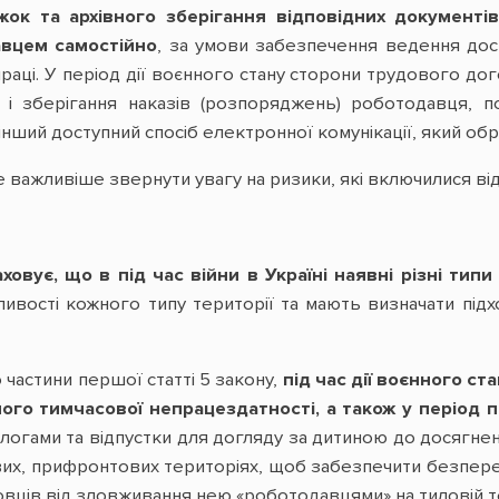
ок та архівного зберігання відповідних документі
вцем самостійно
, за умови забезпечення ведення дос
 праці. У період дії воєнного стану сторони трудового 
 і зберігання наказів (розпоряджень) роботодавця, 
 інший доступний спосіб електронної комунікації, який о
е важливіше звернути увагу на ризики, які включилися ві
овує, що в під час війни в Україні наявні різні типи
ивості кожного типу території та мають визначати під
 частини першої статті 5 закону,
під час дії воєнного ст
ого тимчасової непрацездатності, а також у період 
пологами та відпустки для догляду за дитиною до досягне
их, прифронтових територіях, щоб забезпечити безпереб
овців від зловживання нею «роботодавцями» на тиловій те