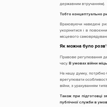
державним втручанням).
Тобто концептуально ри
Враховуючи наведені риз
укорінитися і в повоєнн
місцевого самоврядуванн
Як можна було розв
Правове регулювання дер
часу.
В умовах війни міц
На нашу думку, потрібно 
врегулювати особливості
війни, з урахуванням типі
Також при підготовці 
публічної служби в умов