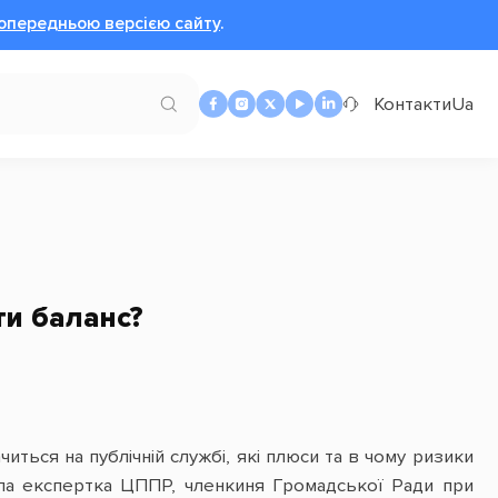
опередньою версією сайту
.
Контакти
Ua
ти баланс?
читься на публічній службі, які плюси та в чому ризики
ала експертка ЦППР, членкиня Громадської Ради при