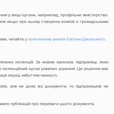
ня у вищі органи, наприклад, профільне міністерство.
але якщо при ньому створена комісія з громадськими
ами, читайте у
політичному аналізі Євгена Школьного
.
евних інспекцій. За новим законом, підприємці, яких
о інспекційний орган ухвалює рішення. Це рішення має
ця перед набуттям чинності.
ію, але не доніс всі документи, то підприємцеві не
имало публікацій про переваги цього документа.