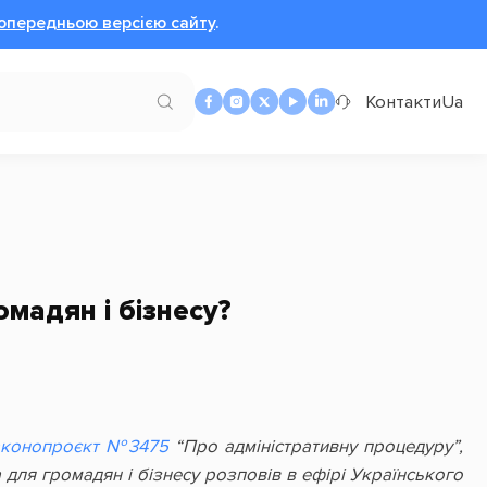
опередньою версією сайту
.
Контакти
Ua
мадян і бізнесу?
аконопроєкт №3475
“Про адміністративну процедуру”,
для громадян і бізнесу розповів в ефірі Українського