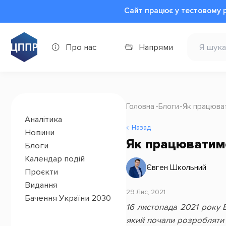
Сайт працює у тестовому 
Про нас
Напрями
Головна
Блоги
Як працюват
Аналітика
Назад
Новини
Як працюватиме
Блоги
Календар подій
Євген Школьний
Проєкти
Видання
29 Лис, 2021
Бачення України 2030
16 листопада 2021 року 
який почали розробляти 