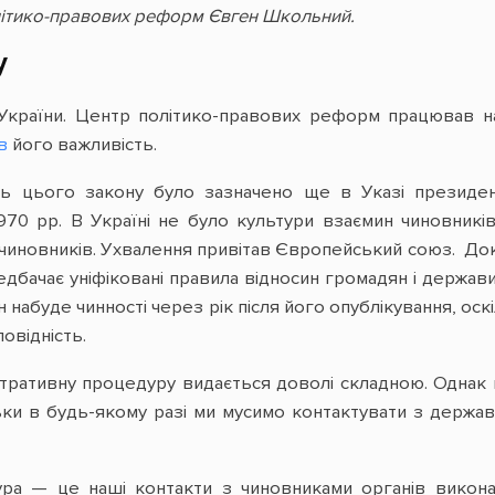
літико-правових реформ Євген Школьний.
у
 України. Центр політико-правових реформ працював н
в
його важливість.
ь цього закону було зазначено ще в Указі президент
970 рр. В Україні не було культури взаємин чиновникі
и чиновників. Ухвалення привітав Європейський союз. До
бачає уніфіковані правила відносин громадян і держави 
н набуде чинності через рік після його опублікування, ос
повідність.
стративну процедуру видається доволі складною. Однак
ьки в будь-якому разі ми мусимо контактувати з держа
ура — це наші контакти з чиновниками органів викона