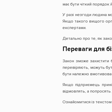
має бути чіткий порядок 
У разі незгоди людина мо
Якщо такого вищого орга
експертами.
Детально про те, як зак
Переваги для бі
Закон зможе захистити б
перевіряють, можуть бути
бути належно вмотивован
Якщо підприємець приніс
відмовлять, а попросять
Ознайомитися із текстом 