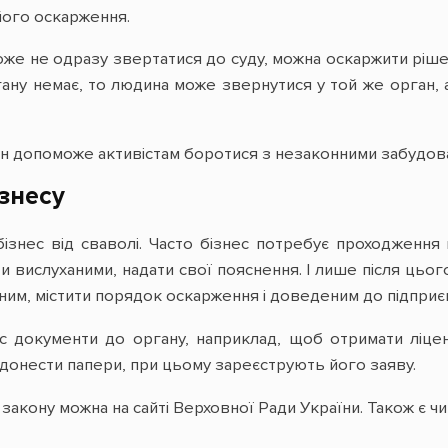
його оскарження.
же не одразу звертатися до суду, можна оскаржити рішен
ну немає, то людина може звернутися у той же орган, 
он допоможе активістам боротися з незаконними забудов
знесу
ізнес від сваволі. Часто бізнес потребує проходження п
 вислуханими, надати свої пояснення. І лише після цьог
им, містити порядок оскарження і доведеним до підприєм
 документи до органу, наприклад, щоб отримати ліценз
 донести папери, при цьому зареєструють його заяву.
закону можна на сайті Верховної Ради України. Також є ч