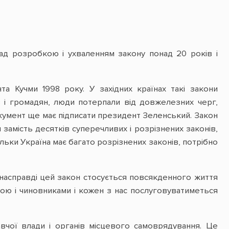
ад розробкою і ухваленням закону понад 20 років і
а Кучми 1998 року. У західних країнах такі закони
в і громадян, люди потерпали від довжелезних черг,
кумент ще має підписати президент Зеленський. Закон
замість десятків суперечливих і розрізнених законів,
кільки Україна має багато розрізнених законів, потрібно
 насправді цей закон стосується повсякденного життя
вою і чиновниками і кожен з нас послуговуватиметься
вчої влади і органів місцевого самоврядування. Це