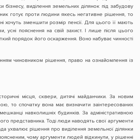
рки бізнесу, виділення земельних ділянок під забудову
вник готує проти людини якесь негативне рішення, то
і хочуть зменшити розмір пенсії. Для цього її мають
, усні пояснення на свій захист. І лише після цього
іткий порядок його оскарження. Воно набуває чинності
енням чиновником рішення, право на ознайомлення із
торичні місця, сквери, дитячі майданчики. За новим
дою, то спочатку вона має визначити заінтересованих
мешканці навколишніх будинків. За адміністративною
ого представника. Тоді люди наводять свої аргументи
рада ухвалює рішення про виділення земельної ділянки
поясненим, чому аргументи людей відкинули, у рішенні