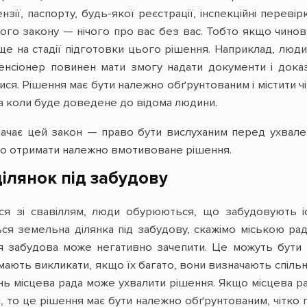
нзії, паспорту, будь-якої реєстрації, інспекційні переві
ого закону — нічого про вас без вас. Тобто якщо чино
е на стадії підготовки цього рішення. Наприклад, людин
пенсіонер повинен мати змогу надати документи і докази
ся. Рішення має бути належно обґрунтованим і містити ч
 а коли буде доведене до відома людини.
дбачає цей закон — право бути вислуханим перед ухвал
во отримати належно вмотивоване рішення.
ілянок під забудову
ься зі свавіллям, люди обурюються, що забудовують іс
ся земельна ділянка під забудову, скажімо міською ра
ця забудова може негативно зачепити. Це можуть бути 
ають викликати, якщо їх багато, вони визначають спільн
хань місцева рада може ухвалити рішення. Якщо місцева 
, то це рішення має бути належно обґрунтованим, чітко 