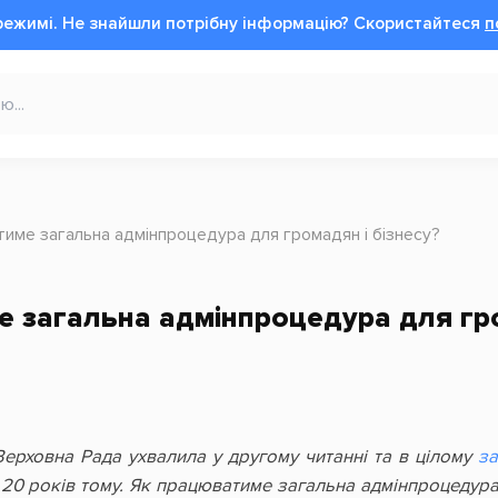
режимі.
Не знайшли потрібну інформацію?
Cкористайтеся
п
име загальна адмінпроцедура для громадян і бізнесу?
 загальна адмінпроцедура для гро
Верховна Рада ухвалила у другому читанні та в цілому
з
20 років тому. Як працюватиме загальна адмінпроцедура 