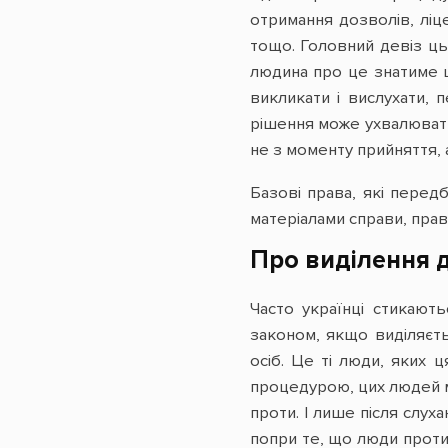
отримання дозволів, ліце
тощо. Головний девіз ць
людина про це знатиме щ
викликати і вислухати, 
рішення може ухвалювати
не з моменту прийняття,
Базові права, які пере
матеріалами справи, пра
Про виділення д
Часто українці стикают
законом, якщо виділяєть
осіб. Це ті люди, яких 
процедурою, цих людей м
проти. І лише після слу
попри те, що люди проти