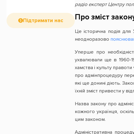
радіо експерт Центру по
Про зміст закон
Підтримати нас
Це історична подія для
неодноразово
пояснюва
Уперше про необхідніст
ухвалювали ще в 1960-1
хамства і культу правот
про адмінпроцедуру перед
які ще донині діють. Зако
їхній зміст привести у від
Назва закону про адміні
кожного українця, оскіл
цим законом.
Адміністративна процед