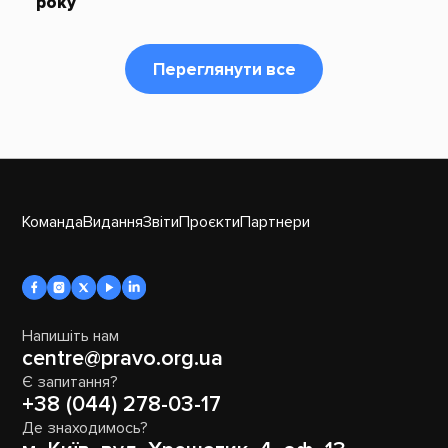
року
Переглянути все
Команда
Видання
Звіти
Проєкти
Партнери
Напишіть нам
centre@pravo.org.ua
Є запитання?
+38 (044) 278-03-17
Де знаходимось?