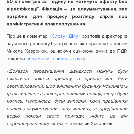
50 кілометрів за годину не матимуть ефекту без
відеофіксації. Фіксація – це документування, яке
потрібне для процесу розгляду справ про
адміністративні правопорушення.
Про це в коментарі
«Слову і Ділу»
розповів директор із
наукового розвитку Центру політико-правових реформ
Микола Хавронюк, оцінюючи оцінюючи зміни до ПДР,
зокрема
обмеження швидкості руху
.
«Доказом перевищення швидкості можуть бути
виключно покази приладу, а прилад має бути
сертифікований, щоб виключити будь-яку можливість
фальсифікації даних працівниками поліції, як це було
колись. Наприклад, були випадки, коли працівники
поліції документували іншу машину, а пред’являли
водію покази свого приладу, нібито це він
перевищував швидкість»
, – зазначив Хавронюк.