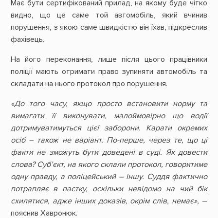
Має бути сертифікований прилад, на якому буде чітко
видно, що це саме той автомобіль, який вчинив
порушення, з якою саме швидкістю він їхав, підкреслив
фахівець.
На його переконання, лише після цього працівники
поліції мають отримати право зупиняти автомобіль та
складати на нього протокол про порушення.
«До того часу, якщо просто встановити норму та
вимагати її виконувати, малоймовірно що водії
дотримуватимуться цієї заборони. Карати окремих
осіб – також не варіант. По-перше, через те, що ці
факти не зможуть бути доведені в суді. Як довести
слова? Суб’єкт, на якого склали протокол, говоритиме
одну правду, а поліцейський – іншу. Суддя фактично
потрапляє в пастку, оскільки невідомо на чий бік
схилятися, адже інших доказів, окрім слів, немає»,
–
пояснив Хавронюк.