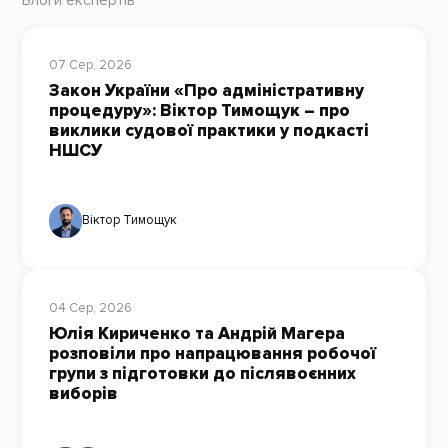
Блоги експертів
07 Сер, 2026
Закон України «Про адміністративну
процедуру»: Віктор Тимощук – про
виклики судової практики у подкасті
НШСУ
Віктор Тимощук
04 Сер, 2026
Юлія Кириченко та Андрій Магера
розповіли про напрацювання робочої
групи з підготовки до післявоєнних
виборів