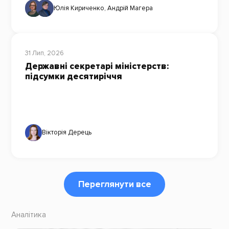
Юлія Кириченко
,
Андрій Магера
31 Лип, 2026
Державні секретарі міністерств:
підсумки десятиріччя
Вікторія Дерець
Переглянути все
Аналітика