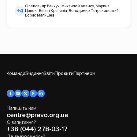
Олександр Банчук
,
Михайло Каменєв
,
Марина
+4
Цапок
,
Євген Крапивін
,
Володимир Петраковський
,
Борис Малишев
Команда
Видання
Звіти
Проєкти
Партнери
Напишіть нам
centre@pravo.org.ua
Є запитання?
+38 (044) 278-03-17
Де знаходимось?