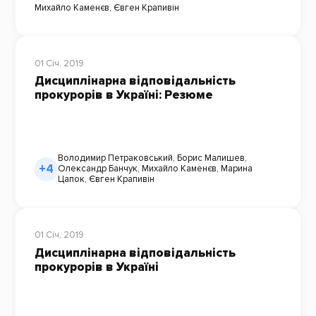
Михайло Каменєв
,
Євген Крапивін
01 Січ, 2019
Дисциплінарна відповідальність
прокурорів в Україні: Резюме
Володимир Петраковський
,
Борис Малишев
,
+4
Олександр Банчук
,
Михайло Каменєв
,
Марина
Цапок
,
Євген Крапивін
01 Січ, 2019
Дисциплінарна відповідальність
прокурорів в Україні